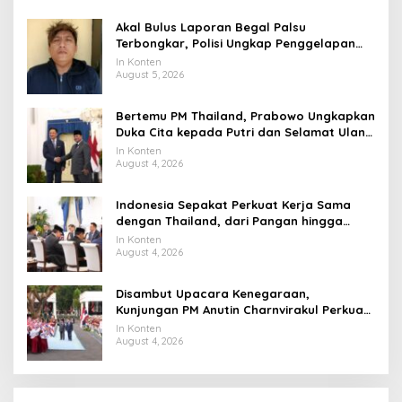
Akal Bulus Laporan Begal Palsu
Terbongkar, Polisi Ungkap Penggelapan
Uang Perusahaan untuk Crypto
In Konten
August 5, 2026
Bertemu PM Thailand, Prabowo Ungkapkan
Duka Cita kepada Putri dan Selamat Ulang
Tahun ke Raja Thailand
In Konten
August 4, 2026
Indonesia Sepakat Perkuat Kerja Sama
dengan Thailand, dari Pangan hingga
Ekonomi Digital
In Konten
August 4, 2026
Disambut Upacara Kenegaraan,
Kunjungan PM Anutin Charnvirakul Perkuat
Hubungan Indonesia-Thailand
In Konten
August 4, 2026