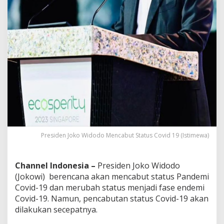
d
-
1
9
Presiden Joko Widodo Mencabut Status Covid 19 (Istimewa)
Channel Indonesia –
Presiden Joko Widodo
(Jokowi) berencana akan mencabut status Pandemi
Covid-19 dan merubah status menjadi fase endemi
Covid-19. Namun, pencabutan status Covid-19 akan
dilakukan secepatnya.