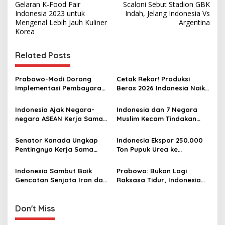
Gelaran K-Food Fair
Scaloni Sebut Stadion GBK
o
Indonesia 2023 untuk
Indah, Jelang Indonesia Vs
s
Mengenal Lebih Jauh Kuliner
Argentina
Korea
t
n
Related Posts
a
v
Prabowo-Modi Dorong
Cetak Rekor! Produksi
Implementasi Pembayaran
Beras 2026 Indonesia Naik
i
QR untuk Transaksi Lintas
Saat Produksi Dunia Turun
g
Batas di India dan
Indonesia Ajak Negara-
Indonesia dan 7 Negara
Indonesia
negara ASEAN Kerja Sama
Muslim Kecam Tindakan
a
Lebih Erat Hadapi Krisis
Provokatif dan Pengibaran
t
Global
Bendera Zionis Israel di
Senator Kanada Ungkap
Indonesia Ekspor 250.000
Masjid Al-Aqsa
i
Pentingnya Kerja Sama
Ton Pupuk Urea ke
dengan Indonesia, Tak
Australia, PM Albanese
o
Sekadar Perdagangan
Sampaikan Terima Kasih ke
Indonesia Sambut Baik
Prabowo: Bukan Lagi
n
Prabowo
Gencatan Senjata Iran dan
Raksasa Tidur, Indonesia
AS, Harap Berlanjut ke
Akan Buat Kejutan untuk
Upaya Damai Permanen
Dunia
Don't Miss