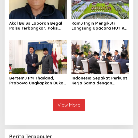
Akal Bulus Laporan Begal
Kamu Ingin Mengikuti
Palsu Terbongkar, Polisi
Langsung Upacara HUT Ke-
Ungkap Penggelapan Uang
81 Kemerdekaan RI di
Perusahaan untuk Crypto
Istana? Ini Link
Pendaftaran Resminya di
Sini
Bertemu PM Thailand,
Indonesia Sepakat Perkuat
Prabowo Ungkapkan Duka
Kerja Sama dengan
Cita kepada Putri dan
Thailand, dari Pangan
Selamat Ulang Tahun ke
hingga Ekonomi Digital
Raja Thailand
View More
Berita Terpopuler