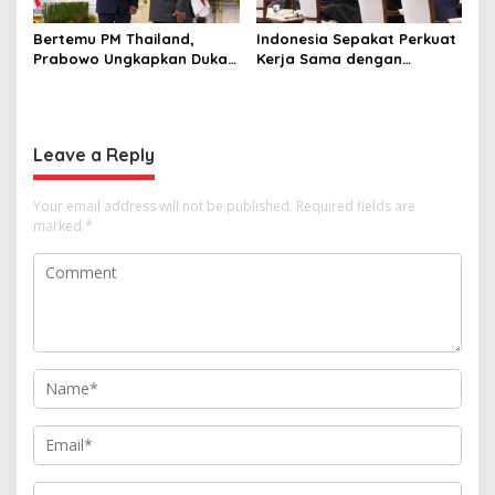
Bertemu PM Thailand,
Indonesia Sepakat Perkuat
Prabowo Ungkapkan Duka
Kerja Sama dengan
Cita kepada Putri dan
Thailand, dari Pangan
Selamat Ulang Tahun ke
hingga Ekonomi Digital
Raja Thailand
Leave a Reply
Your email address will not be published.
Required fields are
marked
*