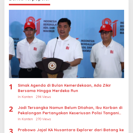
1
Simak Agenda di Bulan Kemerdekaan, Ada Zikir
Bersama Hingga Merdeka Run
In Konten
294 Views
2
Jadi Tersangka Namun Belum Ditahan, Ibu Korban di
Pekalongan Pertanyakan Keseriusan Polisi Tangani
Kasus Rudapksa Sampai Anaknya Hamil
In Konten
270 Views
3
Prabowo Jajal KA Nusantara Explorer dari Batang ke