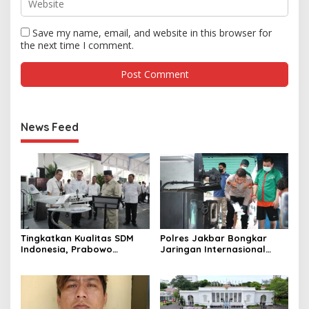
Save my name, email, and website in this browser for
the next time I comment.
News Feed
Tingkatkan Kualitas SDM
Polres Jakbar Bongkar
Indonesia, Prabowo
Jaringan Internasional
Bangun Sekolah Unggulan
Pemasok Bahan Baku
hingga Undang Universitas
Narkoba, 7 Tersangka
Terbaik Dunia
Diringkus dan Barang Bukti
1,1 Ton Rp119 Miliar
Dimusnahkan