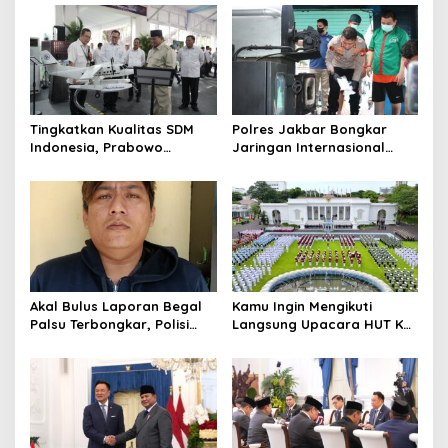
Tingkatkan Kualitas SDM
Polres Jakbar Bongkar
Indonesia, Prabowo
Jaringan Internasional
Bangun Sekolah Unggulan
Pemasok Bahan Baku
hingga Undang Universitas
Narkoba, 7 Tersangka
Terbaik Dunia
Diringkus dan Barang Bukti
1,1 Ton Rp119 Miliar
Dimusnahkan
Akal Bulus Laporan Begal
Kamu Ingin Mengikuti
Palsu Terbongkar, Polisi
Langsung Upacara HUT Ke-
Ungkap Penggelapan Uang
81 Kemerdekaan RI di
Perusahaan untuk Crypto
Istana? Ini Link
Pendaftaran Resminya di
Sini