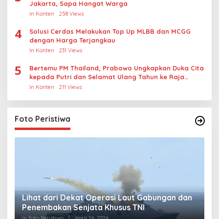
Jakarta, Sapa Hangat Warga
In Konten
258 Views
4
Solusi Cerdas Melakukan Top Up MLBB dan MCGG
dengan Harga Terjangkau
In Konten
231 Views
5
Bertemu PM Thailand, Prabowo Ungkapkan Duka Cita
kepada Putri dan Selamat Ulang Tahun ke Raja
Thailand
In Konten
211 Views
Foto Peristiwa
Lihat dari Dekat Operasi Laut Gabungan dan
L
Penembakan Senjata Khusus TNI
M
R
In Foto Peristiwa
|
April 26, 2026
In 