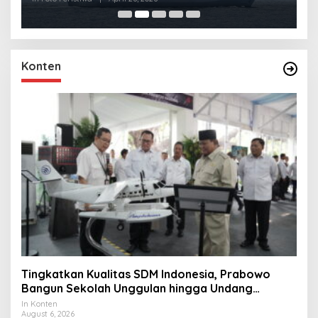
Konten
Tingkatkan Kualitas SDM Indonesia, Prabowo
Bangun Sekolah Unggulan hingga Undang
Universitas Terbaik Dunia
In Konten
August 6, 2026