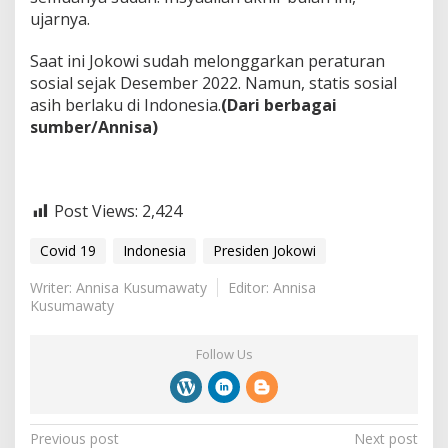
ujarnya.
Saat ini Jokowi sudah melonggarkan peraturan
sosial sejak Desember 2022. Namun, statis sosial
asih berlaku di Indonesia.
(Dari berbagai
sumber/Annisa)
Post Views:
2,424
Covid 19
Indonesia
Presiden Jokowi
Writer: Annisa Kusumawaty
Editor: Annisa
Kusumawaty
Follow Us
P
Previous post
Next post