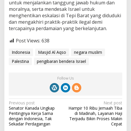
untuk menjalankan tanggung jawab hukum dan
moralnya, serta mendesak Israel untuk
menghentikan eskalasi di Tepi Barat yang diduduki
dan mengakhiri praktik-praktik ilegal demi
tercapainya perdamaian yang berkelanjutan.
Post Views:
638
Indonesia
Masjid Al Aqso
negara muslim
Palestina
pengibaran bendera Israel
Follow Us
P
Previous post
Next post
Senator Kanada Ungkap
Hampir 10 Ribu Jemaah Tiba
o
Pentingnya Kerja Sama
di Madinah, Layanan Haji
s
dengan Indonesia, Tak
Terpadu Bikin Proses Makin
Sekadar Perdagangan
Cepat
t