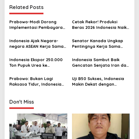
n
Related Posts
a
v
Prabowo-Modi Dorong
Cetak Rekor! Produksi
Implementasi Pembayaran
Beras 2026 Indonesia Naik
i
QR untuk Transaksi Lintas
Saat Produksi Dunia Turun
g
Batas di India dan
Indonesia Ajak Negara-
Senator Kanada Ungkap
Indonesia
negara ASEAN Kerja Sama
Pentingnya Kerja Sama
a
Lebih Erat Hadapi Krisis
dengan Indonesia, Tak
t
Global
Sekadar Perdagangan
Indonesia Ekspor 250.000
Indonesia Sambut Baik
i
Ton Pupuk Urea ke
Gencatan Senjata Iran dan
Australia, PM Albanese
AS, Harap Berlanjut ke
o
Sampaikan Terima Kasih ke
Upaya Damai Permanen
Prabowo: Bukan Lagi
Uji B50 Sukses, Indonesia
n
Prabowo
Raksasa Tidur, Indonesia
Makin Dekat dengan
Akan Buat Kejutan untuk
Swasembada Energi
Dunia
Don't Miss