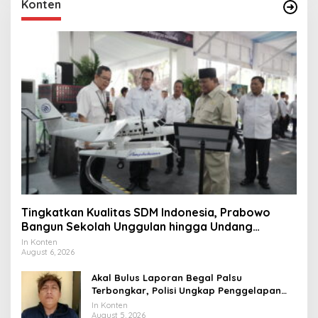
Konten
Tingkatkan Kualitas SDM Indonesia, Prabowo
Bangun Sekolah Unggulan hingga Undang
Universitas Terbaik Dunia
In Konten
August 6, 2026
Akal Bulus Laporan Begal Palsu
Terbongkar, Polisi Ungkap Penggelapan
Uang Perusahaan untuk Crypto
In Konten
August 5, 2026