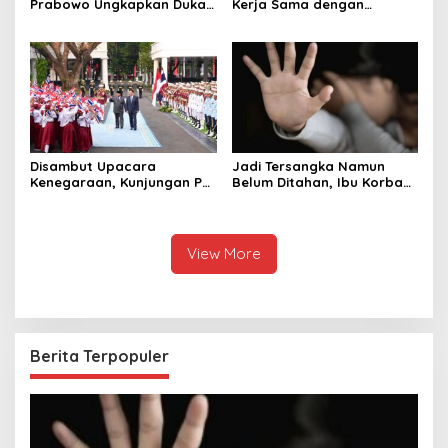
Prabowo Ungkapkan Duka
Kerja Sama dengan
Cita kepada Putri dan
Thailand, dari Pangan
Selamat Ulang Tahun ke
hingga Ekonomi Digital
Raja Thailand
Disambut Upacara
Jadi Tersangka Namun
Kenegaraan, Kunjungan PM
Belum Ditahan, Ibu Korban
Anutin Charnvirakul Perkuat
di Pekalongan Pertanyakan
Hubungan Indonesia-
Keseriusan Polisi Tangani
Thailand
Kasus Rudapksa Sampai
Anaknya Hamil
View More
Berita Terpopuler