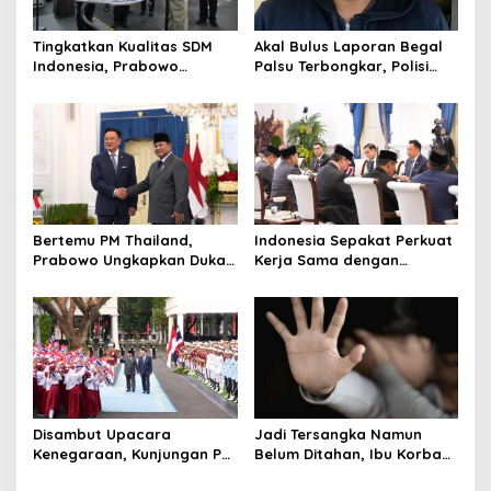
Tingkatkan Kualitas SDM
Akal Bulus Laporan Begal
Indonesia, Prabowo
Palsu Terbongkar, Polisi
Bangun Sekolah Unggulan
Ungkap Penggelapan Uang
hingga Undang Universitas
Perusahaan untuk Crypto
Terbaik Dunia
Bertemu PM Thailand,
Indonesia Sepakat Perkuat
Prabowo Ungkapkan Duka
Kerja Sama dengan
Cita kepada Putri dan
Thailand, dari Pangan
Selamat Ulang Tahun ke
hingga Ekonomi Digital
Raja Thailand
Disambut Upacara
Jadi Tersangka Namun
Kenegaraan, Kunjungan PM
Belum Ditahan, Ibu Korban
Anutin Charnvirakul Perkuat
di Pekalongan Pertanyakan