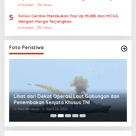
Thailand
In Konten
236 Views
5
Solusi Cerdas Melakukan Top Up MLBB dan MCGG
dengan Harga Terjangkau
In Konten
232 Views
Foto Peristiwa
Lihat dari Dekat Operasi Laut Gabungan dan
L
Penembakan Senjata Khusus TNI
M
R
In Foto Peristiwa
|
April 26, 2026
In 