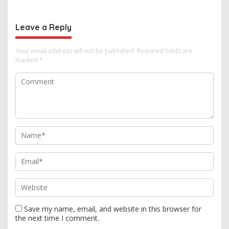
Hubungan Indonesia-
Keseriusan Polisi Tangani
Thailand
Kasus Rudapksa Sampai
Anaknya Hamil
Leave a Reply
Your email address will not be published.
Required fields are
marked
*
Save my name, email, and website in this browser for
the next time I comment.