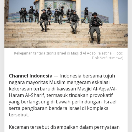
k
a
t
i
f
d
a
n
P
e
Kekejaman tentara zionis Israel di Masjid Al Aqso Palestina. (Foto:
n
Dok Net/ Istimewa)
g
i
b
Channel Indonesia
— Indonesia bersama tujuh
a
negara mayoritas Muslim mengecam eskalasi
r
a
kekerasan terbaru di kawasan Masjid Al-Aqsa/Al-
n
Haram Al-Sharif, termasuk tindakan provokatif
B
yang berlangsung di bawah perlindungan Israel
e
serta pengibaran bendera Israel di kompleks
n
tersebut.
d
e
r
Kecaman tersebut disampaikan dalam pernyataan
a