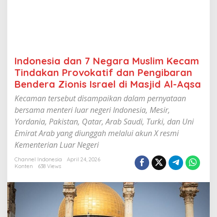
a
M
u
s
l
i
m
Indonesia dan 7 Negara Muslim Kecam
K
Tindakan Provokatif dan Pengibaran
e
Bendera Zionis Israel di Masjid Al-Aqsa
c
a
Kecaman tersebut disampaikan dalam pernyataan
m
T
bersama menteri luar negeri Indonesia, Mesir,
i
Yordania, Pakistan, Qatar, Arab Saudi, Turki, dan Uni
n
Emirat Arab yang diunggah melalui akun X resmi
d
a
Kementerian Luar Negeri
k
Channel Indonesia
April 24, 2026
a
Konten
638 Views
n
P
r
o
v
o