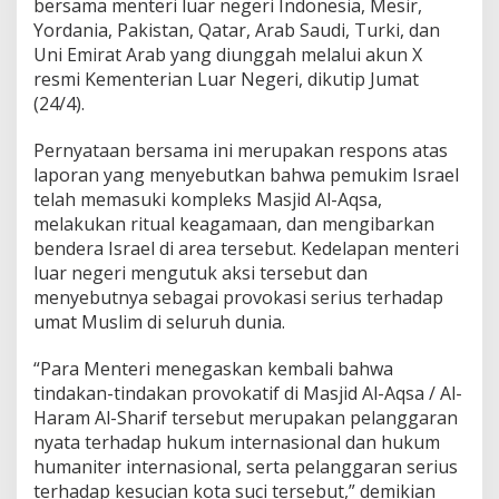
bersama menteri luar negeri Indonesia, Mesir,
Z
Yordania, Pakistan, Qatar, Arab Saudi, Turki, dan
i
Uni Emirat Arab yang diunggah melalui akun X
o
n
resmi Kementerian Luar Negeri, dikutip Jumat
i
(24/4).
s
I
Pernyataan bersama ini merupakan respons atas
s
laporan yang menyebutkan bahwa pemukim Israel
r
a
telah memasuki kompleks Masjid Al-Aqsa,
e
melakukan ritual keagamaan, dan mengibarkan
l
bendera Israel di area tersebut. Kedelapan menteri
d
luar negeri mengutuk aksi tersebut dan
i
M
menyebutnya sebagai provokasi serius terhadap
a
umat Muslim di seluruh dunia.
s
j
“Para Menteri menegaskan kembali bahwa
i
tindakan-tindakan provokatif di Masjid Al-Aqsa / Al-
d
A
Haram Al-Sharif tersebut merupakan pelanggaran
l
nyata terhadap hukum internasional dan hukum
-
humaniter internasional, serta pelanggaran serius
A
terhadap kesucian kota suci tersebut,” demikian
q