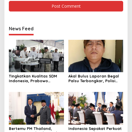
News Feed
Tingkatkan Kualitas SDM
Akal Bulus Laporan Begal
Indonesia, Prabowo
Palsu Terbongkar, Polisi
Bangun Sekolah Unggulan
Ungkap Penggelapan Uang
hingga Undang Universitas
Perusahaan untuk Crypto
Terbaik Dunia
Bertemu PM Thailand,
Indonesia Sepakat Perkuat