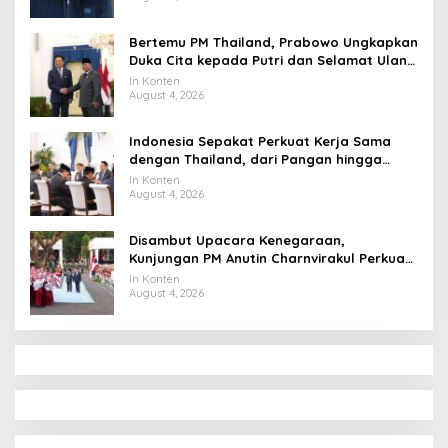
Bertemu PM Thailand, Prabowo Ungkapkan
Duka Cita kepada Putri dan Selamat Ulang
Tahun ke Raja Thailand
In Konten
August 4, 2026
Indonesia Sepakat Perkuat Kerja Sama
dengan Thailand, dari Pangan hingga
Ekonomi Digital
In Konten
August 4, 2026
Disambut Upacara Kenegaraan,
Kunjungan PM Anutin Charnvirakul Perkuat
Hubungan Indonesia-Thailand
In Konten
August 4, 2026