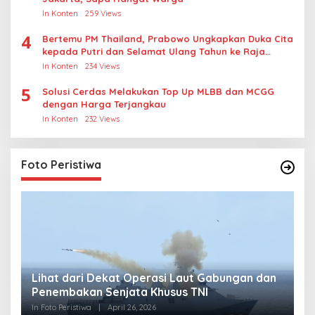
In Konten
259 Views
4
Bertemu PM Thailand, Prabowo Ungkapkan Duka Cita
kepada Putri dan Selamat Ulang Tahun ke Raja
Thailand
In Konten
234 Views
5
Solusi Cerdas Melakukan Top Up MLBB dan MCGG
dengan Harga Terjangkau
In Konten
232 Views
Foto Peristiwa
Lihat dari Dekat Operasi Laut Gabungan dan
L
Penembakan Senjata Khusus TNI
M
R
In Foto Peristiwa
|
April 26, 2026
In 