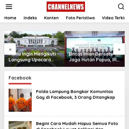
S
k
i
p
Home
Indeks
Konten
Foto Peristiwa
Video Terkini
t
o
c
o
n
«
»
t
Kamu Ingin Mengikuti
Lintas Iman Bersatu
e
n
Langsung Upacara
Jaga Hutan Papua, IRI
t
HUT Ke-81
Indonesia Resmikan
Kemerdekaan RI di
Chapter Papua Barat
Istana? Ini Link
Daya
Facebook
Pendaftaran Resminya
di Sini
Polda Lampung Bongkar Komunitas
Gay di Facebook, 3 Orang Ditangkap
Begini Cara Mudah Hapus Semua Foto