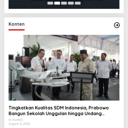
Konten
Tingkatkan Kualitas SDM Indonesia, Prabowo
Bangun Sekolah Unggulan hingga Undang
Universitas Terbaik Dunia
In Konten
August 6, 2026