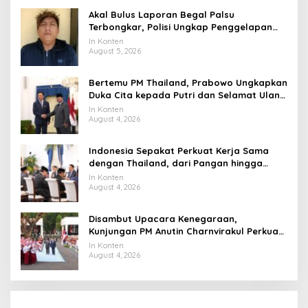
Akal Bulus Laporan Begal Palsu
Terbongkar, Polisi Ungkap Penggelapan
Uang Perusahaan untuk Crypto
In Konten
August 5, 2026
Bertemu PM Thailand, Prabowo Ungkapkan
Duka Cita kepada Putri dan Selamat Ulang
Tahun ke Raja Thailand
In Konten
August 4, 2026
Indonesia Sepakat Perkuat Kerja Sama
dengan Thailand, dari Pangan hingga
Ekonomi Digital
In Konten
August 4, 2026
Disambut Upacara Kenegaraan,
Kunjungan PM Anutin Charnvirakul Perkuat
Hubungan Indonesia-Thailand
In Konten
August 4, 2026