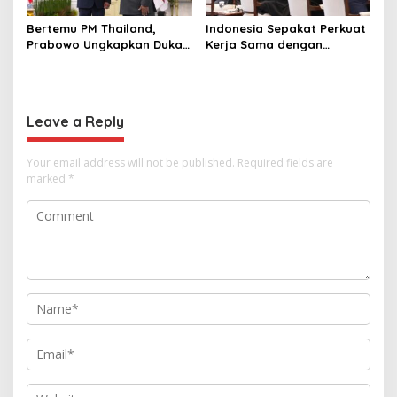
Bertemu PM Thailand,
Indonesia Sepakat Perkuat
Prabowo Ungkapkan Duka
Kerja Sama dengan
Cita kepada Putri dan
Thailand, dari Pangan
Selamat Ulang Tahun ke
hingga Ekonomi Digital
Raja Thailand
Leave a Reply
Your email address will not be published.
Required fields are
marked
*