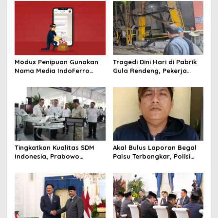
Modus Penipuan Gunakan
Tragedi Dini Hari di Pabrik
Nama Media IndoFerro
Gula Rendeng, Pekerja
untuk Tujuan Kejahatan,
Tewas Tertimpa Alat
Waspadalah!
Pengangkat Tebu
Tingkatkan Kualitas SDM
Akal Bulus Laporan Begal
Indonesia, Prabowo
Palsu Terbongkar, Polisi
Bangun Sekolah Unggulan
Ungkap Penggelapan Uang
hingga Undang Universitas
Perusahaan untuk Crypto
Terbaik Dunia