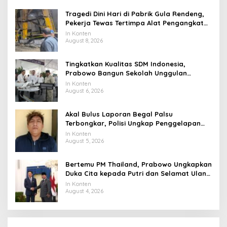
Tragedi Dini Hari di Pabrik Gula Rendeng,
Pekerja Tewas Tertimpa Alat Pengangkat
Tebu
In Konten
August 8, 2026
Tingkatkan Kualitas SDM Indonesia,
Prabowo Bangun Sekolah Unggulan
hingga Undang Universitas Terbaik Dunia
In Konten
August 6, 2026
Akal Bulus Laporan Begal Palsu
Terbongkar, Polisi Ungkap Penggelapan
Uang Perusahaan untuk Crypto
In Konten
August 5, 2026
Bertemu PM Thailand, Prabowo Ungkapkan
Duka Cita kepada Putri dan Selamat Ulang
Tahun ke Raja Thailand
In Konten
August 4, 2026