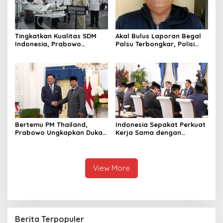
Tingkatkan Kualitas SDM
Akal Bulus Laporan Begal
Indonesia, Prabowo
Palsu Terbongkar, Polisi
Bangun Sekolah Unggulan
Ungkap Penggelapan Uang
hingga Undang Universitas
Perusahaan untuk Crypto
Terbaik Dunia
Bertemu PM Thailand,
Indonesia Sepakat Perkuat
Prabowo Ungkapkan Duka
Kerja Sama dengan
Cita kepada Putri dan
Thailand, dari Pangan
Selamat Ulang Tahun ke
hingga Ekonomi Digital
Raja Thailand
View More
Berita Terpopuler