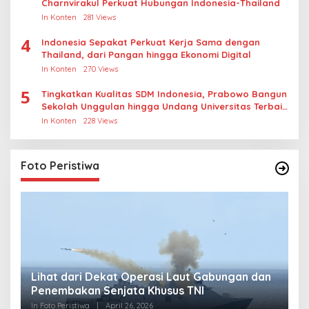
Charnvirakul Perkuat Hubungan Indonesia-Thailand
In Konten
281 Views
4
Indonesia Sepakat Perkuat Kerja Sama dengan
Thailand, dari Pangan hingga Ekonomi Digital
In Konten
270 Views
5
Tingkatkan Kualitas SDM Indonesia, Prabowo Bangun
Sekolah Unggulan hingga Undang Universitas Terbaik
Dunia
In Konten
228 Views
Foto Peristiwa
Lihat dari Dekat Operasi Laut Gabungan dan
L
Penembakan Senjata Khusus TNI
M
R
In Foto Peristiwa
|
April 26, 2026
In 