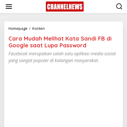
S
k
i
p
t
o
Homepage
/
Konten
C
c
a
Cara Mudah Melihat Kata Sandi FB di
o
r
n
a
Google saat Lupa Password
t
M
Facebook merupakan salah satu aplikasi media sosial
e
u
n
d
yang sangat populer di kalangan masyarakat.
t
a
h
M
e
l
i
h
a
t
K
a
t
a