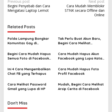
P
Previous post
Next post
Begini Penyebab dan Cara
Cara Mudah Memblokir
o
Mengatasi Laptop Lemot ‎
STNK ‎secara Offline dan
s
Online
t
Related Posts
n
a
Polda Lampung Bongkar
Tak Perlu Buat Akun Baru,
v
Komunitas Gay di
Begini Cara Melihat
Facebook, 3 Orang
Password Instagram saat
i
Ditangkap
Lupa
Begini Cara Mudah Hapus
Cara Mudah Hapus Akun
g
Semua Foto di Facebook
Facebook yang Lupa Kata
Lewat Aplikasi dan Browser
Sandi ‎
a
Ini 4 Cara Mengembalikan
Cara Mudah Hapus Foto
t
Chat FB yang Terhapus‎
Profil Facebook
i
Cara Melihat Password
Mudah, Begini Cara Melihat
o
Gmail yang Lupa di HP
Arsip Cerita di Facebook
n
Don't Miss