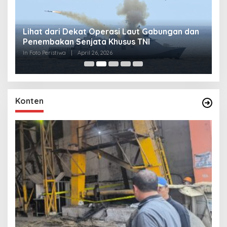
Lihat dari Dekat Operasi Laut Gabungan dan
L
Penembakan Senjata Khusus TNI
M
R
In Foto Peristiwa
|
April 26, 2026
In 
Konten