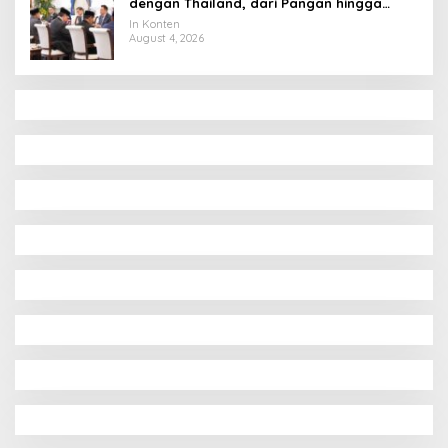
dengan Thailand, dari Pangan hingga
Ekonomi Digital
In Konten
August 4, 2026