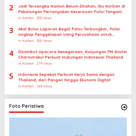
2
Jadi Tersangka Namun Belum Ditahan, Ibu Korban di
Pekalongan Pertanyakan Keseriusan Polisi Tangani
Kasus Rudapksa Sampai Anaknya Hamil
In Konten
303 Views
3
Akal Bulus Laporan Begal Palsu Terbongkar, Polisi
Ungkap Penggelapan Uang Perusahaan untuk
Crypto
In Konten
300 Views
4
Disambut Upacara Kenegaraan, Kunjungan PM Anutin
Charnvirakul Perkuat Hubungan Indonesia-Thailand
In Konten
279 Views
5
Indonesia Sepakat Perkuat Kerja Sama dengan
Thailand, dari Pangan hingga Ekonomi Digital
In Konten
269 Views
Foto Peristiwa