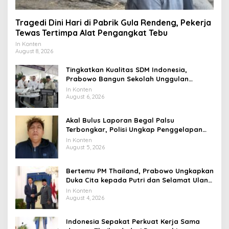
Tragedi Dini Hari di Pabrik Gula Rendeng, Pekerja
Tewas Tertimpa Alat Pengangkat Tebu
In Konten
August 8, 2026
Tingkatkan Kualitas SDM Indonesia,
Prabowo Bangun Sekolah Unggulan
hingga Undang Universitas Terbaik Dunia
In Konten
August 6, 2026
Akal Bulus Laporan Begal Palsu
Terbongkar, Polisi Ungkap Penggelapan
Uang Perusahaan untuk Crypto
In Konten
August 5, 2026
Bertemu PM Thailand, Prabowo Ungkapkan
Duka Cita kepada Putri dan Selamat Ulang
Tahun ke Raja Thailand
In Konten
August 4, 2026
Indonesia Sepakat Perkuat Kerja Sama