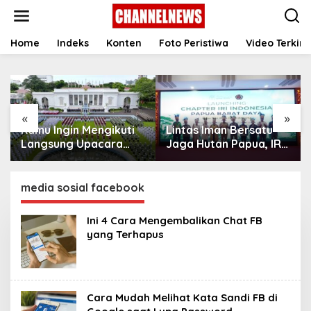
S
k
i
p
Home
Indeks
Konten
Foto Peristiwa
Video Terkini
t
o
c
o
n
«
»
t
Kamu Ingin Mengikuti
Lintas Iman Bersatu
e
n
Langsung Upacara
Jaga Hutan Papua, IRI
t
HUT Ke-81
Indonesia Resmikan
Kemerdekaan RI di
Chapter Papua Barat
Istana? Ini Link
Daya
media sosial facebook
Pendaftaran Resminya
di Sini
Ini 4 Cara Mengembalikan Chat FB
yang Terhapus‎
Cara Mudah Melihat Kata Sandi FB di