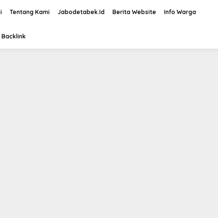
i
Tentang Kami
Jabodetabek.Id
Berita Website
Info Warga
 Backlink