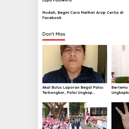
t
i
Mudah, Begini Cara Melihat Arsip Cerita di
Facebook
o
n
Don't Miss
Akal Bulus Laporan Begal Palsu
Bertemu 
Terbongkar, Polisi Ungkap
Ungkapka
Penggelapan Uang Perusahaan
Putri da
untuk Crypto
ke Raja 