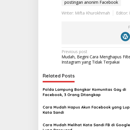
postingan anonim Facebook
Writer: Mifta Khurokhmah
Editor
P
Previous post
Mudah, Begini Cara Menghapus Filte
o
Instagram yang Tidak Terpakai
s
t
Related Posts
n
Polda Lampung Bongkar Komunitas Gay di
a
Facebook, 3 Orang Ditangkap
v
Cara Mudah Hapus Akun Facebook yang Lu
i
Kata Sandi ‎
g
a
Cara Mudah Melihat Kata Sandi FB di Google
Lupa Password