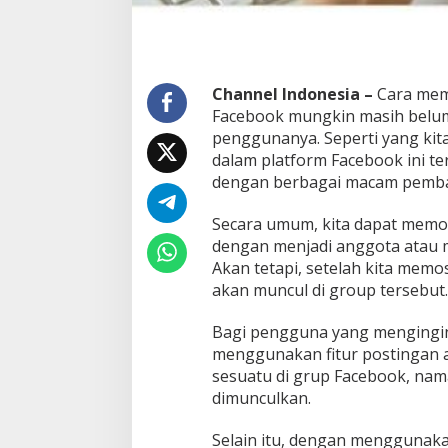
r
u
p
F
a
Channel Indonesia –
Cara mem
c
Facebook mungkin masih belum
e
penggunanya. Seperti yang kit
b
o
dalam platform Facebook ini t
o
dengan berbagai macam pembaha
k
Secara umum, kita dapat memos
dengan menjadi anggota atau 
Akan tetapi, setelah kita memo
akan muncul di group tersebut.
Bagi pengguna yang mengingin
menggunakan fitur postingan 
sesuatu di grup Facebook, nama 
dimunculkan.
Selain itu, dengan menggunaka