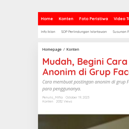
Home
Konten
Foto Peristiwa
Video T
Info Iklan
SOP Perlindungan Wartawan
Susunan R
Homepage
/
Konten
M
u
Mudah, Begini Car
d
a
Anonim di Grup Fa
h
,
B
Cara membuat postingan anonim di grup F
e
para penggunanya.
g
i
Penulis_Mifta
October 19, 2023
n
Konten
2032 Views
i
C
a
r
a