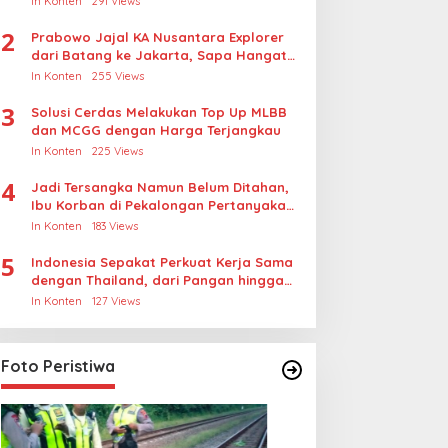
In Konten
291 Views
2
Prabowo Jajal KA Nusantara Explorer
dari Batang ke Jakarta, Sapa Hangat
Warga
In Konten
255 Views
3
Solusi Cerdas Melakukan Top Up MLBB
dan MCGG dengan Harga Terjangkau
In Konten
225 Views
4
Jadi Tersangka Namun Belum Ditahan,
Ibu Korban di Pekalongan Pertanyakan
Keseriusan Polisi Tangani Kasus
In Konten
183 Views
Rudapksa Sampai Anaknya Hamil
5
Indonesia Sepakat Perkuat Kerja Sama
dengan Thailand, dari Pangan hingga
Ekonomi Digital
In Konten
127 Views
Foto Peristiwa