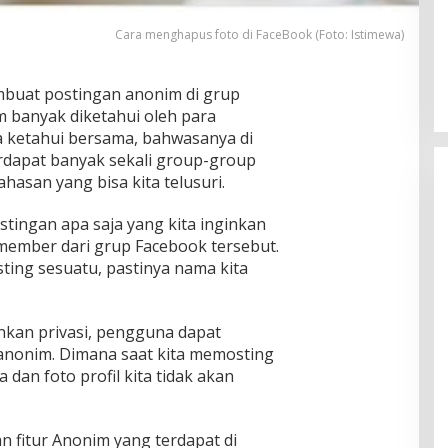
Pria Diduga Bunuh Diri di Jalur Rel
Cara menghapus foto di FaceBook (Foto: Istimewa)
KA Blambangan-Pasar Senen,
Kepala Putus Hingga Kaki Korban
In Foto Peristiwa
|
April 27, 2026
Hancur
buat postingan anonim di grup
 banyak diketahui oleh para
a ketahui bersama, bahwasanya di
erdapat banyak sekali group-group
san yang bisa kita telusuri.
tingan apa saja yang kita inginkan
member dari grup Facebook tersebut.
sting sesuatu, pastinya nama kita
kan privasi, pengguna dapat
anonim. Dimana saat kita memosting
dan foto profil kita tidak akan
n fitur Anonim yang terdapat di