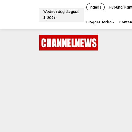
S
k
Indeks
Hubungi Kam
Wednesday, August
i
5, 2026
p
Blogger Terbaik
Konten
t
o
c
o
n
t
e
n
t