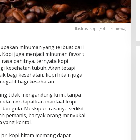
Pria Diduga Bunuh Diri di Jalur Rel
KA Blambangan-Pasar Senen,
Kepala Putus Hingga Kaki Korban
In Foto Peristiwa
|
April 27, 2026
Hancur
Ilustrasi kopi (Foto: Istimewa)
upakan minuman yang terbuat dari
n. Kopi juga menjadi minuman favorit
 rasa pahitnya, ternyata kopi
i kesehatan tubuh. Akan tetapi,
aik bagi kesehatan, kopi hitam juga
negatif bagi kesehatan.
yang tidak mengandung krim, tanpa
, Anda mendapatkan manfaat kopi
 dan gula. Meskipun rasanya sedikit
bah pemanis, banyak orang menyukai
a yang kental.
ajar, kopi hitam memang dapat