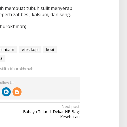
buh membuat tubuh sulit menyerap
perti zat besi, kalsium, dan seng.
 Khurokhmah)
pi hitam
efek kopi
kopi
la
: Mifta Khurokhmah
Follow Us
Next post
i
Bahaya Tidur di Dekat HP Bagi
‎Kesehatan