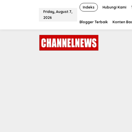
S
k
Indeks
Hubungi Kami
Friday, August 7,
i
2026
p
Blogger Terbaik
Konten Bac
t
o
c
o
n
t
e
n
t