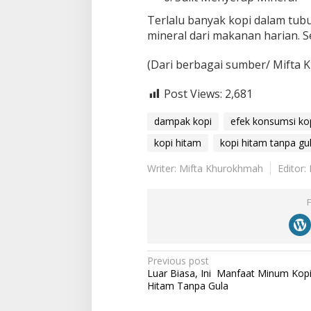
Terlalu banyak kopi dalam tu
mineral dari makanan harian. Se
(Dari berbagai sumber/ Mifta
Post Views:
2,681
dampak kopi
efek konsumsi ko
kopi hitam
kopi hitam tanpa gu
Writer: Mifta Khurokhmah
Editor
P
Previous post
Luar Biasa, Ini Manfaat Minum Kop
o
Hitam Tanpa Gula
s