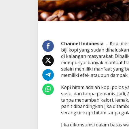
a
G
u
l
a
Channel Indonesia –
Kopi mer
biji kopi yang sudah dihaluska
di kalangan masyarakat. Dibalik
mempunyai banyak manfaat bag
selain memiliki manfaat yang b
memiliki efek ataupun dampak 
Kopi hitam adalah kopi polos 
susu, dan tanpa pemanis. Jadi
tanpa menambah kalori, lemak,
pahit dibandingkan jika ditam
secangkir kopi hitam tanpa gul
Jika dikonsumsi dalam batas w