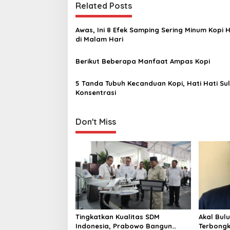
t
Related Posts
n
Awas, Ini 8 Efek Samping Sering Minum Kopi Hitam
a
di Malam Hari ‎
v
Berikut Beberapa Manfaat Ampas Kopi
i
g
5 Tanda Tubuh Kecanduan Kopi, Hati Hati Sul
a
Konsentrasi
t
i
Don't Miss
o
n
Tingkatkan Kualitas SDM
Akal Bul
Indonesia, Prabowo Bangun
Terbongk