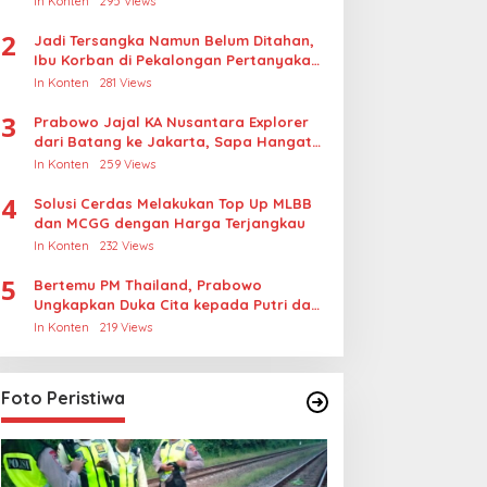
In Konten
295 Views
2
Jadi Tersangka Namun Belum Ditahan,
Ibu Korban di Pekalongan Pertanyakan
Keseriusan Polisi Tangani Kasus
In Konten
281 Views
Rudapksa Sampai Anaknya Hamil
3
Prabowo Jajal KA Nusantara Explorer
dari Batang ke Jakarta, Sapa Hangat
Warga
In Konten
259 Views
4
Solusi Cerdas Melakukan Top Up MLBB
dan MCGG dengan Harga Terjangkau
In Konten
232 Views
5
Bertemu PM Thailand, Prabowo
Ungkapkan Duka Cita kepada Putri dan
Selamat Ulang Tahun ke Raja Thailand
In Konten
219 Views
Foto Peristiwa