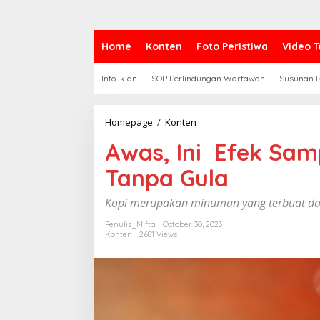
Home
Konten
Foto Peristiwa
Video T
Info Iklan
SOP Perlindungan Wartawan
Susunan R
Homepage
/
Konten
A
w
Awas, Ini Efek Sam
a
s
Tanpa Gula
,
I
n
Kopi merupakan minuman yang terbuat dari
i
Penulis_Mifta
October 30, 2023
Konten
2681 Views
E
f
e
k
S
a
m