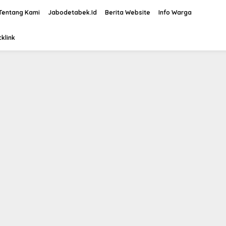
Tentang Kami
Jabodetabek.Id
Berita Website
Info Warga
klink