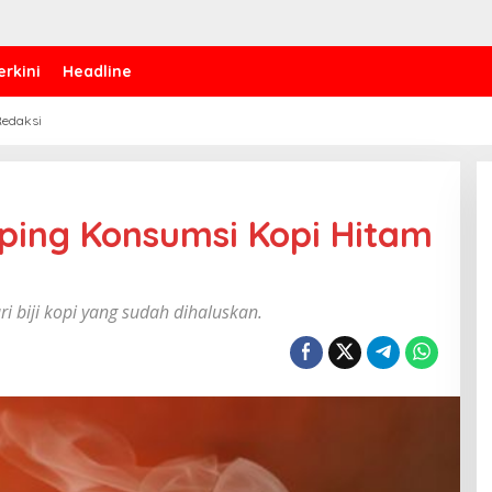
erkini
Headline
edaksi
ping Konsumsi Kopi Hitam
 biji kopi yang sudah dihaluskan.