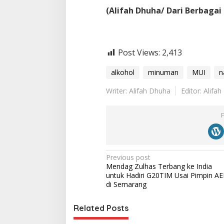
(Alifah Dhuha/ Dari Berbagai
Post Views:
2,413
alkohol
minuman
MUI
n
Writer: Alifah Dhuha
Editor: Alifa
P
Previous post
Mendag Zulhas Terbang ke India
o
untuk Hadiri G20TIM Usai Pimpin A
s
di Semarang
t
Related Posts
n