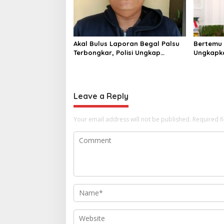
Akal Bulus Laporan Begal Palsu
Bertemu 
Terbongkar, Polisi Ungkap
Ungkapka
Penggelapan Uang Perusahaan
Putri da
untuk Crypto
ke Raja 
Leave a Reply
Your email address will not be published.
Required f