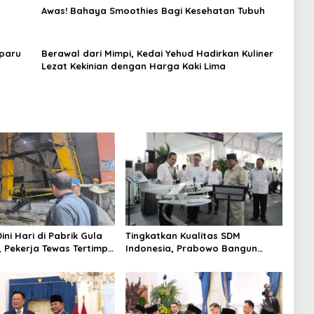
Awas! Bahaya Smoothies Bagi Kesehatan Tubuh
-paru
Berawal dari Mimpi, Kedai Yehud Hadirkan Kuliner
Lezat Kekinian dengan Harga Kaki Lima
ini Hari di Pabrik Gula
Tingkatkan Kualitas SDM
 Pekerja Tewas Tertimpa
Indonesia, Prabowo Bangun
gangkat Tebu
Sekolah Unggulan hingga
Undang Universitas Terbaik Dunia