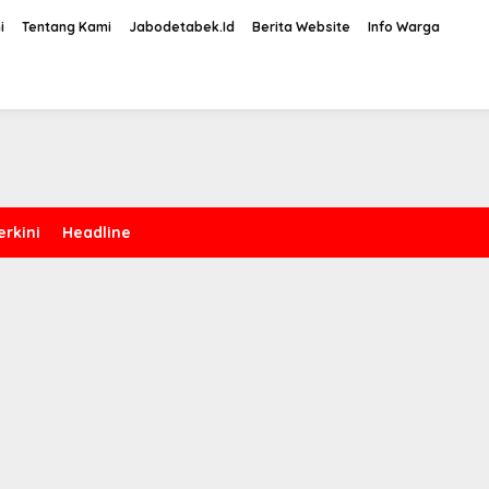
i
Tentang Kami
Jabodetabek.Id
Berita Website
Info Warga
erkini
Headline