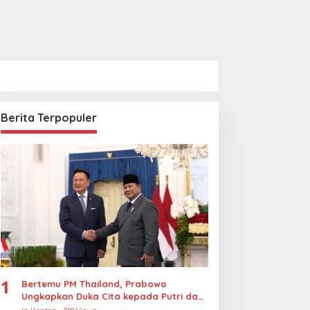
Berita Terpopuler
1
Bertemu PM Thailand, Prabowo
Ungkapkan Duka Cita kepada Putri dan
Selamat Ulang Tahun ke Raja Thailand