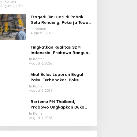
Waspadalah!
In Konten
August 9, 2026
Tragedi Dini Hari di Pabrik
Gula Rendeng, Pekerja Tewas
Tertimpa Alat Pengangkat
In Konten
Tebu
August 8, 2026
Tingkatkan Kualitas SDM
Indonesia, Prabowo Bangun
Sekolah Unggulan hingga
In Konten
August 6, 2026
Undang Universitas Terbaik
Dunia
Akal Bulus Laporan Begal
Palsu Terbongkar, Polisi
Ungkap Penggelapan Uang
In Konten
August 5, 2026
Perusahaan untuk Crypto
Bertemu PM Thailand,
Prabowo Ungkapkan Duka
Cita kepada Putri dan
In Konten
August 4, 2026
Selamat Ulang Tahun ke Raja
Thailand