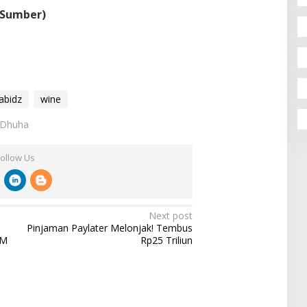
 Sumber)
abidz
wine
h Dhuha
Follow Us
Next post
Pinjaman Paylater Melonjak! Tembus
EM
Rp25 Triliun