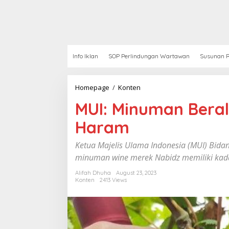
Info Iklan
SOP Perlindungan Wartawan
Susunan R
Homepage
/
Konten
M
U
MUI: Minuman Beral
I
:
Haram
M
i
n
Ketua Majelis Ulama Indonesia (MUI) Bid
u
minuman wine merek Nabidz memiliki kadar
m
a
Alifah Dhuha
August 23, 2023
n
Konten
2413 Views
B
e
r
a
l