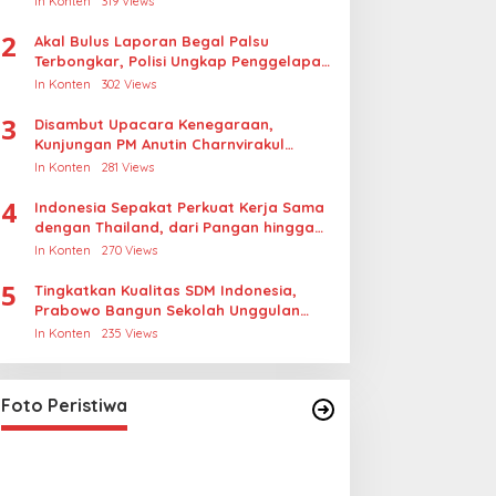
In Konten
319 Views
2
Akal Bulus Laporan Begal Palsu
Terbongkar, Polisi Ungkap Penggelapan
Uang Perusahaan untuk Crypto
In Konten
302 Views
3
Disambut Upacara Kenegaraan,
Kunjungan PM Anutin Charnvirakul
Perkuat Hubungan Indonesia-Thailand
In Konten
281 Views
4
Indonesia Sepakat Perkuat Kerja Sama
dengan Thailand, dari Pangan hingga
Ekonomi Digital
In Konten
270 Views
5
Tingkatkan Kualitas SDM Indonesia,
Prabowo Bangun Sekolah Unggulan
hingga Undang Universitas Terbaik
In Konten
235 Views
Dunia
Foto Peristiwa