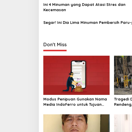
a
Ini 4 Minuman yang Dapat Atasi Stres ‎dan
v
Kecemasan
i
Segar! Ini Dia Lima Minuman Pembersih Paru
g
a
t
Don't Miss
i
o
n
Modus Penipuan Gunakan Nama
Tragedi D
Media IndoFerro untuk Tujuan
Rendeng,
Kejahatan, Waspadalah!
Alat Pen