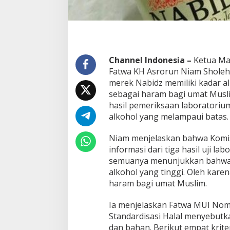
m
Channel Indonesia –
Ketua Ma
Fatwa KH Asrorun Niam Shole
merek Nabidz memiliki kadar al
sebagai haram bagi umat Musli
hasil pemeriksaan laboratori
alkohol yang melampaui batas.
Niam menjelaskan bahwa Komi
informasi dari tiga hasil uji l
semuanya menunjukkan bahwa
alkohol yang tinggi. Oleh kare
haram bagi umat Muslim.
Ia menjelaskan Fatwa MUI Nom
Standardisasi Halal menyebut
dan bahan. Berikut empat krite