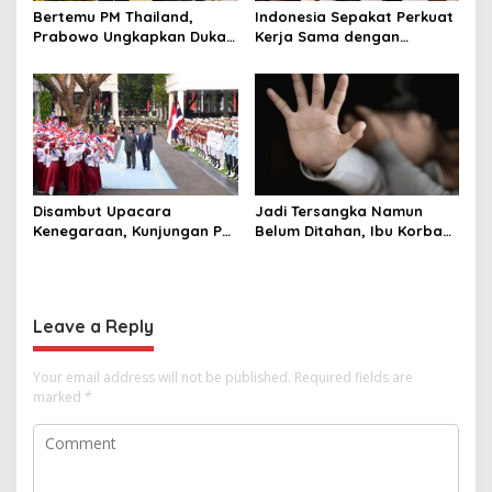
Bertemu PM Thailand,
Indonesia Sepakat Perkuat
Prabowo Ungkapkan Duka
Kerja Sama dengan
Cita kepada Putri dan
Thailand, dari Pangan
Selamat Ulang Tahun ke
hingga Ekonomi Digital
Raja Thailand
Disambut Upacara
Jadi Tersangka Namun
Kenegaraan, Kunjungan PM
Belum Ditahan, Ibu Korban
Anutin Charnvirakul Perkuat
di Pekalongan Pertanyakan
Hubungan Indonesia-
Keseriusan Polisi Tangani
Thailand
Kasus Rudapksa Sampai
Anaknya Hamil
Leave a Reply
Your email address will not be published.
Required fields are
marked
*