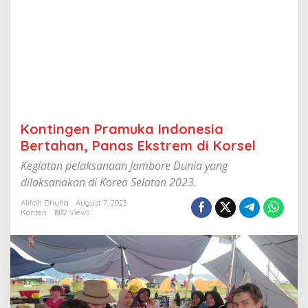
d
o
n
e
s
i
a
B
e
r
Kontingen Pramuka Indonesia
t
a
Bertahan, Panas Ekstrem di Korsel
h
Kegiatan pelaksanaan Jambore Dunia yang
a
n
dilaksanakan di Korea Selatan 2023.
,
P
Alifah Dhuha
August 7, 2023
Konten
1832 Views
a
n
a
s
E
k
s
t