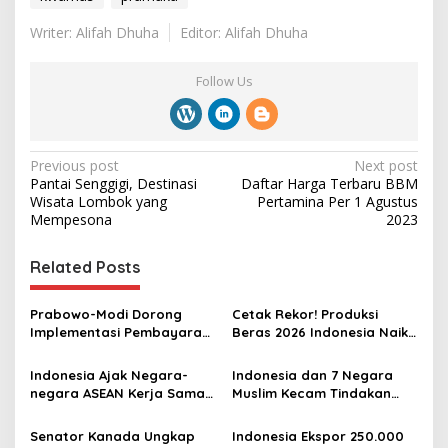
Writer: Alifah Dhuha
Editor: Alifah Dhuha
Follow Us
P
Previous post
Next post
Pantai Senggigi, Destinasi
Daftar Harga Terbaru BBM
o
Wisata Lombok yang
Pertamina Per 1 Agustus
s
Mempesona
2023
t
Related Posts
n
a
Prabowo-Modi Dorong
Cetak Rekor! Produksi
v
Implementasi Pembayaran
Beras 2026 Indonesia Naik
QR untuk Transaksi Lintas
Saat Produksi Dunia Turun
i
Batas di India dan
Indonesia Ajak Negara-
Indonesia dan 7 Negara
g
Indonesia
negara ASEAN Kerja Sama
Muslim Kecam Tindakan
Lebih Erat Hadapi Krisis
Provokatif dan Pengibaran
a
Global
Bendera Zionis Israel di
Senator Kanada Ungkap
Indonesia Ekspor 250.000
Masjid Al-Aqsa