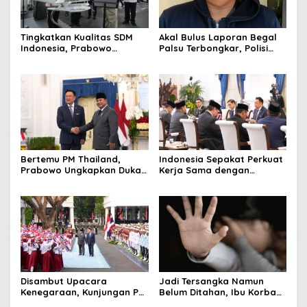
Tingkatkan Kualitas SDM
Akal Bulus Laporan Begal
Indonesia, Prabowo
Palsu Terbongkar, Polisi
Bangun Sekolah Unggulan
Ungkap Penggelapan Uang
hingga Undang Universitas
Perusahaan untuk Crypto
Terbaik Dunia
Bertemu PM Thailand,
Indonesia Sepakat Perkuat
Prabowo Ungkapkan Duka
Kerja Sama dengan
Cita kepada Putri dan
Thailand, dari Pangan
Selamat Ulang Tahun ke
hingga Ekonomi Digital
Raja Thailand
Disambut Upacara
Jadi Tersangka Namun
Kenegaraan, Kunjungan PM
Belum Ditahan, Ibu Korban
Anutin Charnvirakul Perkuat
di Pekalongan Pertanyakan