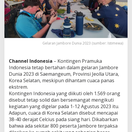
r
e
m
d
i
K
o
r
Gelaran Jambore Dunia 2023 (sumber: Istimewa)
s
e
l
Channel Indonesia
– Kontingen Pramuka
Indonesia tetap bertahan dalam gelaran Jambore
Dunia 2023 di Saemangeum, Provinsi Jeolla Utara,
Korea Selatan, meskipun dihantam cuaca panas
ekstrem.
Kontingen Indonesia yang diikuti oleh 1.569 orang
disebut tetap solid dan bersemangat mengikuti
kegiatan yang digelar pada 1-12 Agustus 2023 itu.
Adapun, cuaca di Korea Selatan disebut mencapai
38-40 derajat Celcius pada siang hari. Dikabarkan
bahwa ada sekitar 800 peserta Jambore terpaksa