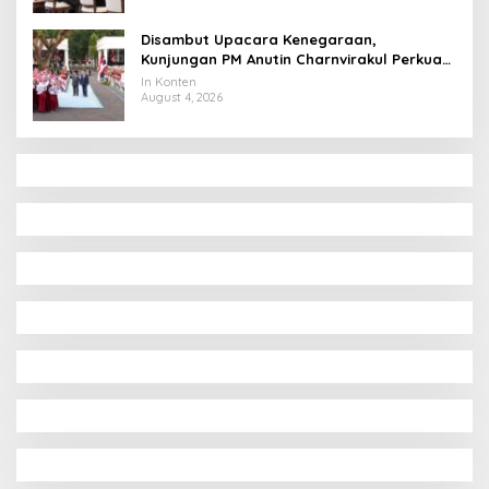
Disambut Upacara Kenegaraan,
Kunjungan PM Anutin Charnvirakul Perkuat
Hubungan Indonesia-Thailand
In Konten
August 4, 2026