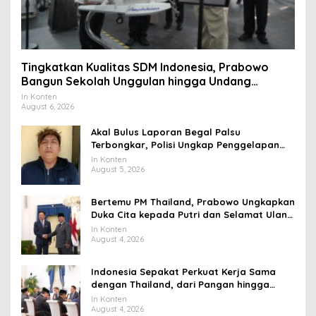
Tingkatkan Kualitas SDM Indonesia, Prabowo
Bangun Sekolah Unggulan hingga Undang
Universitas Terbaik Dunia
In Konten
August 6, 2026
Akal Bulus Laporan Begal Palsu
Terbongkar, Polisi Ungkap Penggelapan
Uang Perusahaan untuk Crypto
In Konten
August 5, 2026
Bertemu PM Thailand, Prabowo Ungkapkan
Duka Cita kepada Putri dan Selamat Ulang
Tahun ke Raja Thailand
In Konten
August 4, 2026
Indonesia Sepakat Perkuat Kerja Sama
dengan Thailand, dari Pangan hingga
Ekonomi Digital
In Konten
August 4, 2026