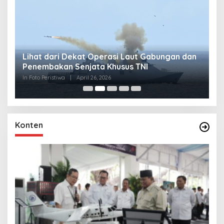
Lihat dari Dekat Operasi Laut Gabungan dan
L
Penembakan Senjata Khusus TNI
M
R
In Foto Peristiwa
|
April 26, 2026
In 
Konten