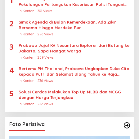
1
Pekalongan Pertanyakan Keseriusan Polisi Tangani
Kasus Rudapksa Sampai Anaknya Hamil
In Konten
301 Views
2
Simak Agenda di Bulan Kemerdekaan, Ada Zikir
Bersama Hingga Merdeka Run
In Konten
296 Views
3
Prabowo Jajal KA Nusantara Explorer dari Batang ke
Jakarta, Sapa Hangat Warga
In Konten
259 Views
4
Bertemu PM Thailand, Prabowo Ungkapkan Duka Cita
kepada Putri dan Selamat Ulang Tahun ke Raja
Thailand
In Konten
236 Views
5
Solusi Cerdas Melakukan Top Up MLBB dan MCGG
dengan Harga Terjangkau
In Konten
232 Views
Foto Peristiwa