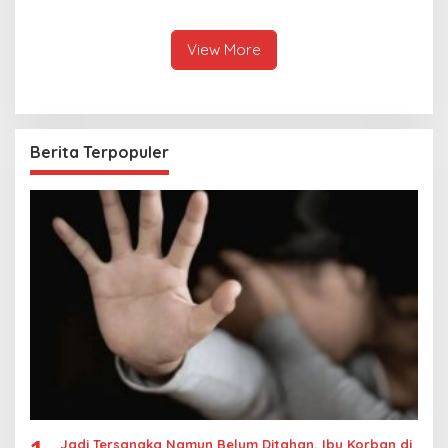
Hubungan Indonesia-
Keseriusan Polisi Tangani
Thailand
Kasus Rudapksa Sampai
Anaknya Hamil
View More
Berita Terpopuler
Jadi Tersangka Namun Belum Ditahan, Ibu Korban di