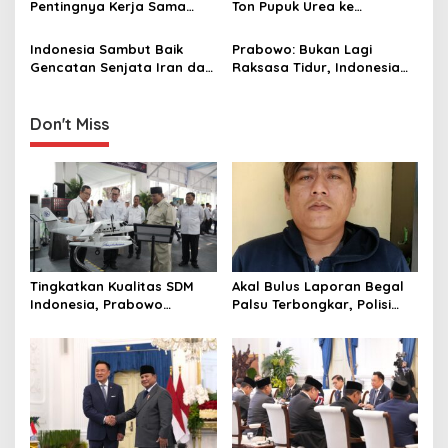
t
Pentingnya Kerja Sama
Ton Pupuk Urea ke
i
dengan Indonesia, Tak
Australia, PM Albanese
Sekadar Perdagangan
Sampaikan Terima Kasih ke
Indonesia Sambut Baik
Prabowo: Bukan Lagi
o
Prabowo
Gencatan Senjata Iran dan
Raksasa Tidur, Indonesia
n
AS, Harap Berlanjut ke
Akan Buat Kejutan untuk
Upaya Damai Permanen
Dunia
Don't Miss
Tingkatkan Kualitas SDM
Akal Bulus Laporan Begal
Indonesia, Prabowo
Palsu Terbongkar, Polisi
Bangun Sekolah Unggulan
Ungkap Penggelapan Uang
hingga Undang Universitas
Perusahaan untuk Crypto
Terbaik Dunia