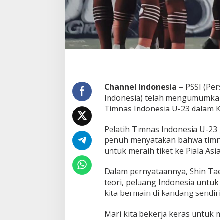
f
i
k
a
s
i
P
i
a
l
Channel Indonesia –
PSSI (Pe
a
Indonesia) telah mengumumkan
A
Timnas Indonesia U-23 dalam Kua
s
i
Pelatih Timnas Indonesia U-23
a
2
penuh menyatakan bahwa timny
0
untuk meraih tiket ke Piala Asia
2
4
Dalam pernyataannya, Shin T
teori, peluang Indonesia untuk 
kita bermain di kandang sendiri
Mari kita bekerja keras untuk m