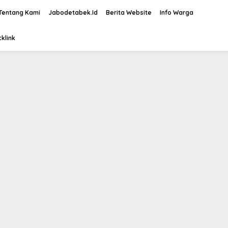
Tentang Kami
Jabodetabek.Id
Berita Website
Info Warga
klink