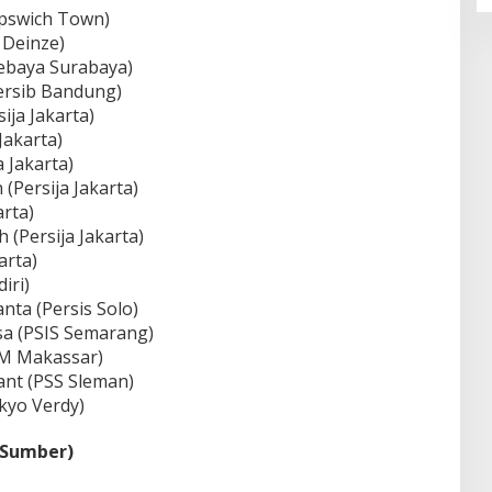
(Ipswich Town)
 Deinze)
sebaya Surabaya)
ersib Bandung)
ija Jakarta)
Jakarta)
 Jakarta)
Persija Jakarta)
arta)
(Persija Jakarta)
arta)
iri)
a (Persis Solo)
sa (PSIS Semarang)
SM Makassar)
ant (PSS Sleman)
okyo Verdy)
 Sumber)