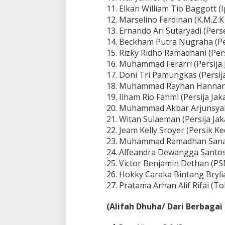
11. Elkan William Tio Baggott 
12. Marselino Ferdinan (K.M.Z.K
13. Ernando Ari Sutaryadi (Per
14. Beckham Putra Nugraha (P
15. Rizky Ridho Ramadhani (Pers
16. Muhammad Ferarri (Persija 
17. Doni Tri Pamungkas (Persija
18. Muhammad Rayhan Hannan (
19. Ilham Rio Fahmi (Persija Jak
20. Muhammad Akbar Arjunsyah 
21. Witan Sulaeman (Persija Jak
22. Jeam Kelly Sroyer (Persik Ked
23. Muhammad Ramadhan Sanant
24. Alfeandra Dewangga Santo
25. Victor Benjamin Dethan (P
26. Hokky Caraka Bintang Bryli
27. Pratama Arhan Alif Rifai (T
(Alifah Dhuha/ Dari Berbagai