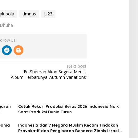
ak bola
timnas
U23
h Dhuha
Follow Us
Next post
Ed Sheeran Akan Segera Merilis
Album Terbarunya ‘Autumn Variations’
yaran
Cetak Rekor! Produksi Beras 2026 Indonesia Naik
Saat Produksi Dunia Turun
 Sama
Indonesia dan 7 Negara Muslim Kecam Tindakan
Provokatif dan Pengibaran Bendera Zionis Israel di
Masjid Al-Aqsa