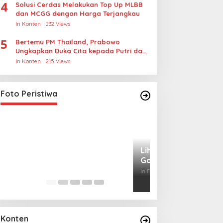
4
Solusi Cerdas Melakukan Top Up MLBB
dan MCGG dengan Harga Terjangkau
In Konten
232 Views
5
Bertemu PM Thailand, Prabowo
Ungkapkan Duka Cita kepada Putri dan
Selamat Ulang Tahun ke Raja Thailand
In Konten
215 Views
Lihat dari Dekat Operasi Laut
Gabungan dan Penembakan
Senjata Khusus TNI
In Foto Peristiwa
|
April 26, 2026
Foto Peristiwa
Lihat dari Dekat
Miraj Nabi Muh
Santunan Anak Y
In Foto Peristiwa
|
Janu
Rt001/Rw012 Pa
Konten