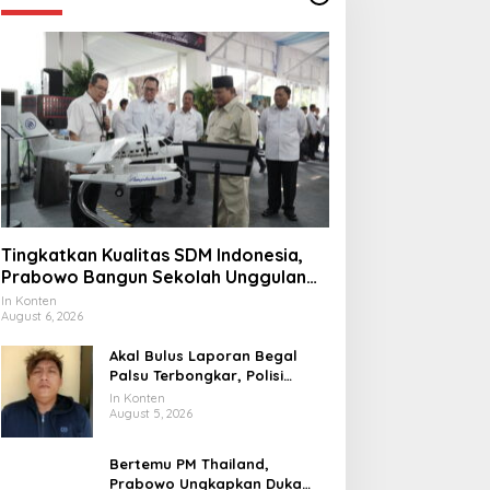
Tingkatkan Kualitas SDM Indonesia,
Prabowo Bangun Sekolah Unggulan
hingga Undang Universitas Terbaik
In Konten
August 6, 2026
Dunia
Akal Bulus Laporan Begal
Palsu Terbongkar, Polisi
Ungkap Penggelapan Uang
In Konten
Perusahaan untuk Crypto
August 5, 2026
Bertemu PM Thailand,
Prabowo Ungkapkan Duka