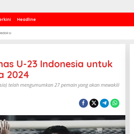
erkini
Headline
edaksi
as U-23 Indonesia untuk
ia 2024
nesia) telah mengumumkan 27 pemain yang akan mewakili