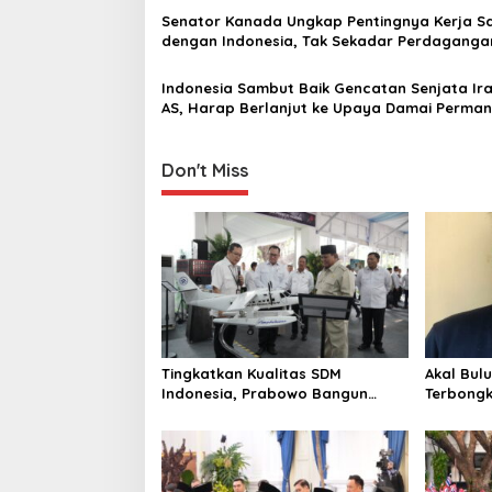
a
Senator Kanada Ungkap Pentingnya Kerja 
dengan Indonesia, Tak Sekadar Perdaganga
t
i
Indonesia Sambut Baik Gencatan Senjata Ir
AS, Harap Berlanjut ke Upaya Damai Perma
o
n
Don't Miss
Tingkatkan Kualitas SDM
Akal Bul
Indonesia, Prabowo Bangun
Terbongk
Sekolah Unggulan hingga
Penggel
Undang Universitas Terbaik Dunia
untuk Cr