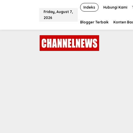
S
k
Indeks
Hubungi Kami
Friday, August 7,
i
2026
p
Blogger Terbaik
Konten Bac
t
o
c
o
n
t
e
n
t