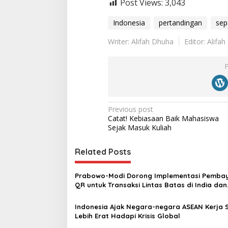
Post Views:
3,043
Indonesia
pertandingan
sep
Writer: Alifah Dhuha
Editor: Alifa
P
Previous post
Catat! Kebiasaan Baik Mahasiswa
o
Sejak Masuk Kuliah
s
t
Related Posts
n
Prabowo-Modi Dorong Implementasi Pemba
a
QR untuk Transaksi Lintas Batas di India dan
v
Indonesia
Indonesia Ajak Negara-negara ASEAN Kerja
i
Lebih Erat Hadapi Krisis Global
g