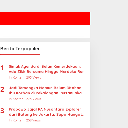
Berita Terpopuler
1
Simak Agenda di Bulan Kemerdekaan,
Ada Zikir Bersama Hingga Merdeka Run
In Konten
295 Views
2
Jadi Tersangka Namun Belum Ditahan,
Ibu Korban di Pekalongan Pertanyakan
Keseriusan Polisi Tangani Kasus
In Konten
275 Views
Rudapksa Sampai Anaknya Hamil
3
Prabowo Jajal KA Nusantara Explorer
dari Batang ke Jakarta, Sapa Hangat
Warga
In Konten
258 Views