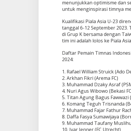
menunjukkan optimisme dan sem
untuk menginspirasi timnya mer
Kualifikasi Piala Asia U-23 di
tanggal 6-12 September 2023. 
di Grup K bersama dengan Tai
tim ini adalah lolos ke Piala Asi
Daftar Pemain Timnas Indonesia 
2024:
1. Rafael William Struick (Ado 
2. Arkhan Fikri (Arema FC)
3. Muhammad Dzaky Asraf (PS
4. Nuri Agus Wibowo (Bekasi FC
5. Titan Agung Bagus Fawwazi 
6. Komang Teguh Trisnanda (B
7. Muhammad Fajar Fathur Rac
8. Daffa Fasya Sumawijaya (Bor
9. Muhammad Taufany Muslihu
10. Ivar Jenner (FC Utrecht)