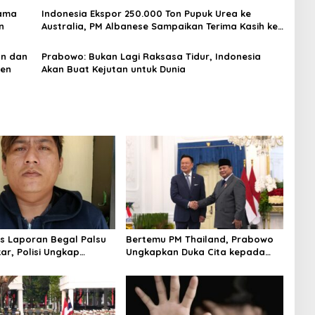
Sama
Indonesia Ekspor 250.000 Ton Pupuk Urea ke
n
Australia, PM Albanese Sampaikan Terima Kasih ke
Prabowo
an dan
Prabowo: Bukan Lagi Raksasa Tidur, Indonesia
nen
Akan Buat Kejutan untuk Dunia
us Laporan Begal Palsu
Bertemu PM Thailand, Prabowo
ar, Polisi Ungkap
Ungkapkan Duka Cita kepada
apan Uang Perusahaan
Putri dan Selamat Ulang Tahun
ypto
ke Raja Thailand