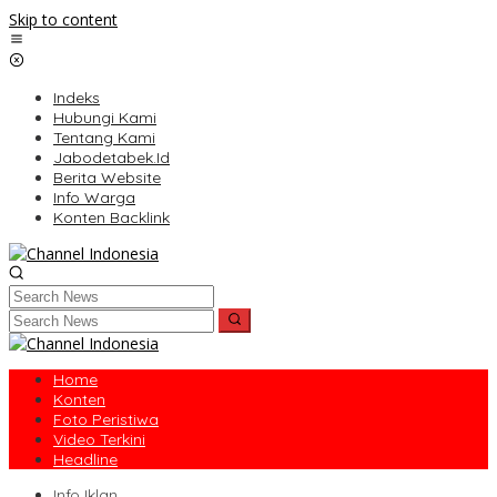
Skip to content
Indeks
Hubungi Kami
Tentang Kami
Jabodetabek.Id
Berita Website
Info Warga
Konten Backlink
Home
Konten
Foto Peristiwa
Video Terkini
Headline
Info Iklan