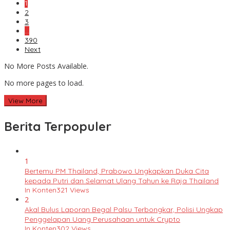
1
2
3
…
390
Next
No More Posts Available.
No more pages to load.
View More
Berita Terpopuler
1
Bertemu PM Thailand, Prabowo Ungkapkan Duka Cita
kepada Putri dan Selamat Ulang Tahun ke Raja Thailand
In Konten
321 Views
2
Akal Bulus Laporan Begal Palsu Terbongkar, Polisi Ungkap
Penggelapan Uang Perusahaan untuk Crypto
In Konten
302 Views