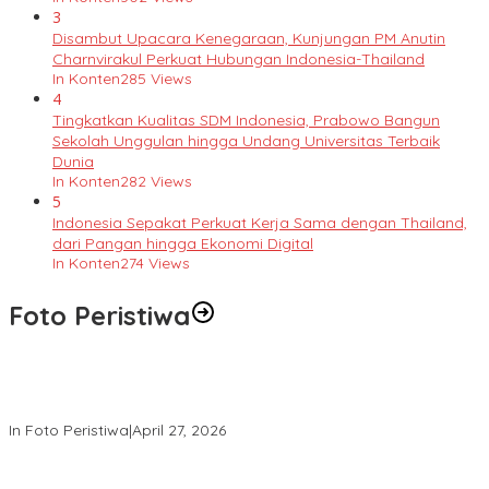
3
Disambut Upacara Kenegaraan, Kunjungan PM Anutin
Charnvirakul Perkuat Hubungan Indonesia-Thailand
In Konten
285 Views
4
Tingkatkan Kualitas SDM Indonesia, Prabowo Bangun
Sekolah Unggulan hingga Undang Universitas Terbaik
Dunia
In Konten
282 Views
5
Indonesia Sepakat Perkuat Kerja Sama dengan Thailand,
dari Pangan hingga Ekonomi Digital
In Konten
274 Views
Foto Peristiwa
Pria Diduga Bunuh Diri di Jalur Rel KA Blambangan-Pasar Senen,
Kepala Putus Hingga Kaki Korban Hancur
In Foto Peristiwa
|
April 27, 2026
Lihat dari Dekat Operasi Laut Gabungan dan Penembakan