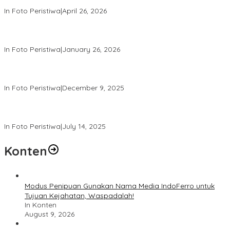
Senjata Khusus TNI
In Foto Peristiwa
|
April 26, 2026
Lihat dari Dekat Kemeriahan Isra Miraj Nabi Muhammad SAW
dan Santunan Anak Yatim di Rt001/Rw012 Palmerah Jakbar
In Foto Peristiwa
|
January 26, 2026
Come and Experience a Truly Magical Christmas Dinner & New
Year’s Eve in Bali – Visit christmasdinnerbali.com
In Foto Peristiwa
|
December 9, 2025
Perum Bulog Salurkan Bansos untuk Anak Yatim dan Fakir Miskin,
Ustad Malik: Mari Kita Berlomba Dalam Kebaikan
In Foto Peristiwa
|
July 14, 2025
Konten
Modus Penipuan Gunakan Nama Media IndoFerro untuk
Tujuan Kejahatan, Waspadalah!
In Konten
August 9, 2026