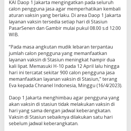
KAI Daop 1 Jakarta mengingatkan pada seluruh
C
calon pengguna jasa agar memperhatikan kembali
a
l
aturan vaksin yang berlaku. Di area Daop 1 Jakarta
o
layanan vaksin tersedia setiap hari di Stasiun
n
PasarSenen dan Gambir mulai pukul 08.00 s.d 12.00
P
WIB.
e
n
u
“Pada masa angkutan mudik lebaran terpantau
m
jumlah calon pengguna yang memanfaatkan
p
layanan vaksin di Stasiun meningkat hampir dua
a
kali lipat. Memasuki H-10 pada 12 April lalu hingga
n
hari ini tercatat sekitar 900 calon pengguna jasa
g
memanfaatkan layanan vaksin di Stasiun,” terang
Eva kepada Chnanel Indonesia, Minggu (16/4/2023).
Daop 1 Jakarta menghimbau agar pengguna yang
akan vaksin di stasiun tidak melakukan vaksin di
hari yang sama dengan jadwal keberangkatan.
Vaksin di Stasiun sebaiknya dilakukan satu hari
sebelum jadwal keberangkatan.