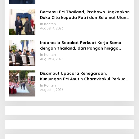
Bertemu PM Thailand, Prabowo Ungkapkan
Duka Cita kepada Putri dan Selamat Ulang
Tahun ke Raja Thailand
In Konten
August 4, 2026
Indonesia Sepakat Perkuat Kerja Sama
dengan Thailand, dari Pangan hingga
Ekonomi Digital
In Konten
August 4, 2026
Disambut Upacara Kenegaraan,
Kunjungan PM Anutin Charnvirakul Perkuat
Hubungan Indonesia-Thailand
In Konten
August 4, 2026