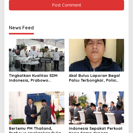
News Feed
Tingkatkan Kualitas SDM
Akal Bulus Laporan Begal
Indonesia, Prabowo
Palsu Terbongkar, Polisi
Bangun Sekolah Unggulan
Ungkap Penggelapan Uang
hingga Undang Universitas
Perusahaan untuk Crypto
Terbaik Dunia
Bertemu PM Thailand,
Indonesia Sepakat Perkuat