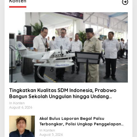
Konten
Tingkatkan Kualitas SDM Indonesia, Prabowo
Bangun Sekolah Unggulan hingga Undang
Universitas Terbaik Dunia
In Konten
August 6, 2026
Akal Bulus Laporan Begal Palsu
Terbongkar, Polisi Ungkap Penggelapan
Uang Perusahaan untuk Crypto
In Konten
August 5, 2026