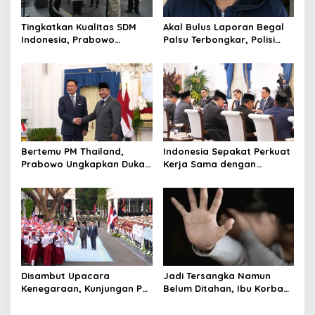
Tingkatkan Kualitas SDM
Akal Bulus Laporan Begal
Indonesia, Prabowo
Palsu Terbongkar, Polisi
Bangun Sekolah Unggulan
Ungkap Penggelapan Uang
hingga Undang Universitas
Perusahaan untuk Crypto
Terbaik Dunia
Bertemu PM Thailand,
Indonesia Sepakat Perkuat
Prabowo Ungkapkan Duka
Kerja Sama dengan
Cita kepada Putri dan
Thailand, dari Pangan
Selamat Ulang Tahun ke
hingga Ekonomi Digital
Raja Thailand
Disambut Upacara
Jadi Tersangka Namun
Kenegaraan, Kunjungan PM
Belum Ditahan, Ibu Korban
Anutin Charnvirakul Perkuat
di Pekalongan Pertanyakan
Hubungan Indonesia-
Keseriusan Polisi Tangani