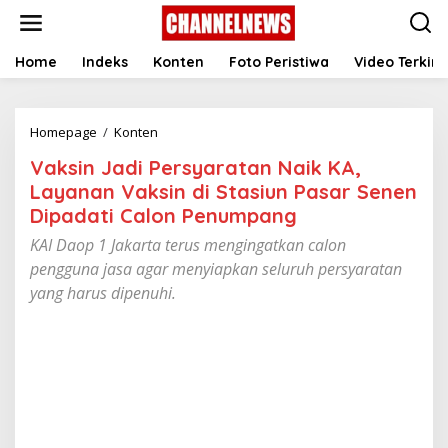
S
k
i
p
Home
Indeks
Konten
Foto Peristiwa
Video Terkini
t
o
c
Homepage
/
Konten
V
o
a
n
Vaksin Jadi Persyaratan Naik KA,
k
t
s
e
Layanan Vaksin di Stasiun Pasar Senen
i
n
Dipadati Calon Penumpang
n
t
J
KAI Daop 1 Jakarta terus mengingatkan calon
a
pengguna jasa agar menyiapkan seluruh persyaratan
d
yang harus dipenuhi.
i
P
e
r
s
y
a
r
a