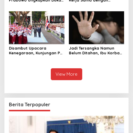
Prabowo Ungkapkan Duka
Kerja Sama dengan
Cita kepada Putri dan
Thailand, dari Pangan
Selamat Ulang Tahun ke
hingga Ekonomi Digital
Raja Thailand
Disambut Upacara
Jadi Tersangka Namun
Kenegaraan, Kunjungan PM
Belum Ditahan, Ibu Korban
Anutin Charnvirakul Perkuat
di Pekalongan Pertanyakan
Hubungan Indonesia-
Keseriusan Polisi Tangani
Thailand
Kasus Rudapksa Sampai
Anaknya Hamil
View More
Berita Terpopuler