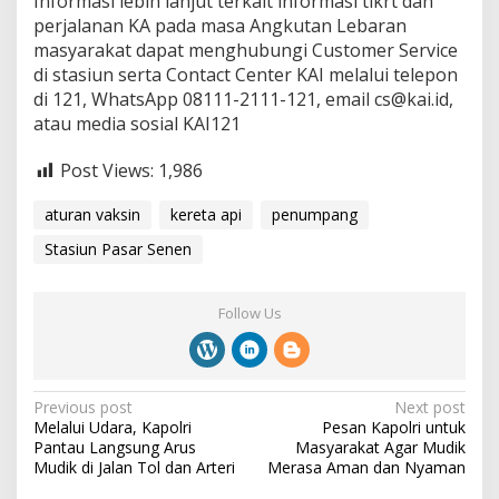
Informasi lebih lanjut terkait informasi tikrt dan
perjalanan KA pada masa Angkutan Lebaran
masyarakat dapat menghubungi Customer Service
di stasiun serta Contact Center KAI melalui telepon
di 121, WhatsApp 08111-2111-121, email cs@kai.id,
atau media sosial KAI121
Post Views:
1,986
aturan vaksin
kereta api
penumpang
Stasiun Pasar Senen
Follow Us
P
Previous post
Next post
Melalui Udara, Kapolri
Pesan Kapolri untuk
o
Pantau Langsung Arus
Masyarakat Agar Mudik
s
Mudik di Jalan Tol dan Arteri
Merasa Aman dan Nyaman