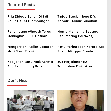
t
Related Posts
n
a
Pria Diduga Bunuh Diri di
Tinjau Stasiun Tugu DIY,
v
Jalur Rel KA Blambangan-
Kapolri : Mudik Gunakan
Pasar Senen, Kepala Putus
Kereta Api Bisa Jadi
i
Hingga Kaki Korban Hancur
Alternatif
Penumpang Whoosh Terus
Hantu Menjelma Sebagai
g
Meningkat, KCIC Optimis
Penumpang Pesawat,
Capai Target Volume Lewat
Perempuan Ini Histeris dan
a
Beragam Program
Ditunda Penerbangan
Mengerikan, Roller Coaster
Pintu Perlintasan Kereta Api
t
Strategis
Mati Saat Posisi
Pasar Minggu- Condet
i
Penumpang Terbalik
Ditutup, Warga Keberatan
Kebijakan Baru Naik Kereta
303 Perjalanan KA
o
Api, Penumpang Boleh
Tambahan Disiapkan
n
Tidak Gunakan Masker Asal
Berangkat dari Stasiun
Sehat
Gambir dan Pasar Senen
Selama 22 Hari Masa
Don't Miss
Angkutan Lebaran