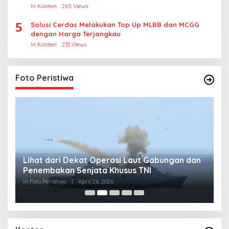
In Konten
265 Views
5
Solusi Cerdas Melakukan Top Up MLBB dan MCGG
dengan Harga Terjangkau
In Konten
233 Views
Foto Peristiwa
Lihat dari Dekat Operasi Laut Gabungan dan
L
Penembakan Senjata Khusus TNI
M
R
In Foto Peristiwa
|
April 26, 2026
In 