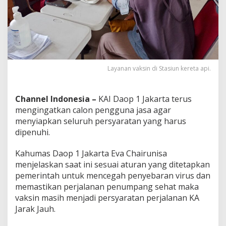
S
t
a
s
i
u
n
Layanan vaksin di Stasiun kereta api.
P
a
s
a
Channel Indonesia –
KAI Daop 1 Jakarta terus
r
mengingatkan calon pengguna jasa agar
S
menyiapkan seluruh persyaratan yang harus
e
dipenuhi.
n
e
n
Kahumas Daop 1 Jakarta Eva Chairunisa
D
menjelaskan saat ini sesuai aturan yang ditetapkan
i
pemerintah untuk mencegah penyebaran virus dan
p
memastikan perjalanan penumpang sehat maka
a
d
vaksin masih menjadi persyaratan perjalanan KA
a
Jarak Jauh.
t
i