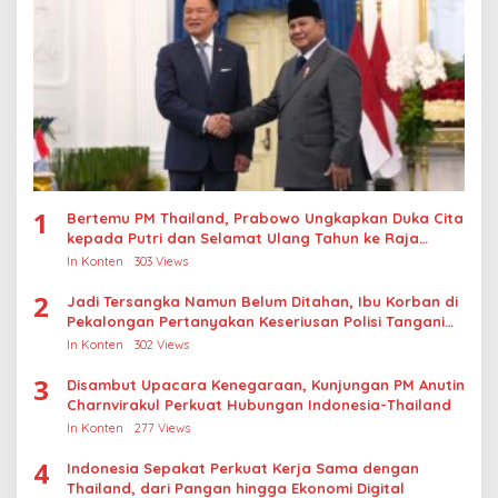
1
Bertemu PM Thailand, Prabowo Ungkapkan Duka Cita
kepada Putri dan Selamat Ulang Tahun ke Raja
Thailand
In Konten
303 Views
2
Jadi Tersangka Namun Belum Ditahan, Ibu Korban di
Pekalongan Pertanyakan Keseriusan Polisi Tangani
Kasus Rudapksa Sampai Anaknya Hamil
In Konten
302 Views
3
Disambut Upacara Kenegaraan, Kunjungan PM Anutin
Charnvirakul Perkuat Hubungan Indonesia-Thailand
In Konten
277 Views
4
Indonesia Sepakat Perkuat Kerja Sama dengan
Thailand, dari Pangan hingga Ekonomi Digital