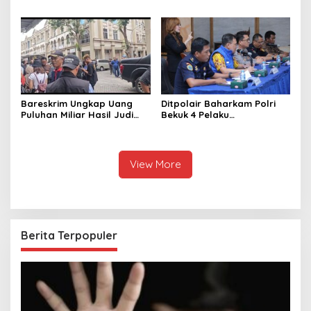
Bermain Air di Jalan Rusak
Beruntun Tol Cipularang
Tergenang Banjir
Bareskrim Ungkap Uang
Ditpolair Baharkam Polri
Puluhan Miliar Hasil Judi
Bekuk 4 Pelaku
Online
Penyelundupan 134 Ribu
Baby Lobster, Negara
Dirugikan Rp32,8 Miliar
View More
Berita Terpopuler