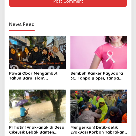
News Feed
Pawai Obor Menyambut
Sembuh Kanker Payudara
Tahun Baru Islam,
3C, Tanpa Biopsi, Tanpa
Bangkitkan Nilai Persatuan
Kemo, Kok Bisa ?
di Palmerah Jakbar
Prihatin! Anak-anak di Desa
Mengerikan! Detik-detik
Cikeusik Lebak Banten
Evakuasi Korban Tabrakan