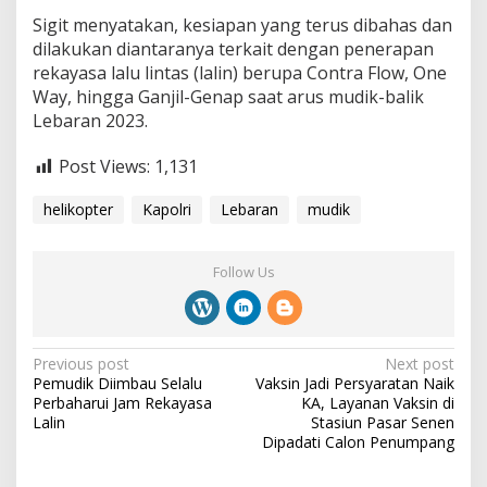
Sigit menyatakan, kesiapan yang terus dibahas dan
dilakukan diantaranya terkait dengan penerapan
rekayasa lalu lintas (lalin) berupa Contra Flow, One
Way, hingga Ganjil-Genap saat arus mudik-balik
Lebaran 2023.
Post Views:
1,131
helikopter
Kapolri
Lebaran
mudik
Follow Us
P
Previous post
Next post
Pemudik Diimbau Selalu
Vaksin Jadi Persyaratan Naik
o
Perbaharui Jam Rekayasa
KA, Layanan Vaksin di
s
Lalin
Stasiun Pasar Senen
Dipadati Calon Penumpang
t