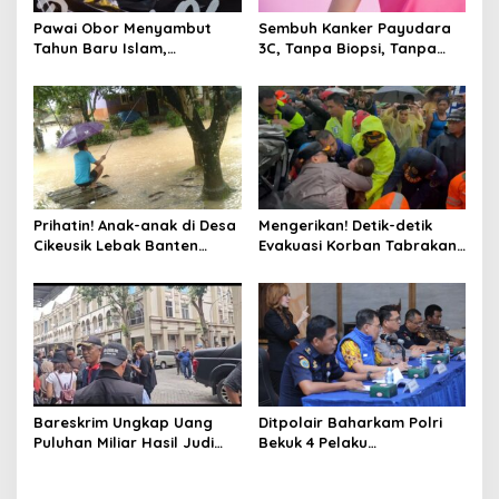
Pawai Obor Menyambut
Sembuh Kanker Payudara
Tahun Baru Islam,
3C, Tanpa Biopsi, Tanpa
Bangkitkan Nilai Persatuan
Kemo, Kok Bisa ?
di Palmerah Jakbar
Prihatin! Anak-anak di Desa
Mengerikan! Detik-detik
Cikeusik Lebak Banten
Evakuasi Korban Tabrakan
Bermain Air di Jalan Rusak
Beruntun Tol Cipularang
Tergenang Banjir
Bareskrim Ungkap Uang
Ditpolair Baharkam Polri
Puluhan Miliar Hasil Judi
Bekuk 4 Pelaku
Online
Penyelundupan 134 Ribu
Baby Lobster, Negara