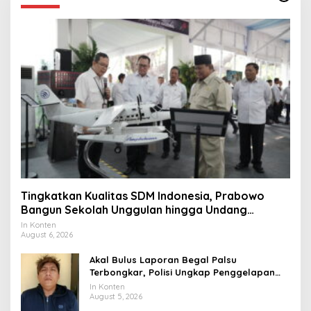
Tingkatkan Kualitas SDM Indonesia, Prabowo
Bangun Sekolah Unggulan hingga Undang
Universitas Terbaik Dunia
In Konten
August 6, 2026
Akal Bulus Laporan Begal Palsu
Terbongkar, Polisi Ungkap Penggelapan
Uang Perusahaan untuk Crypto
In Konten
August 5, 2026