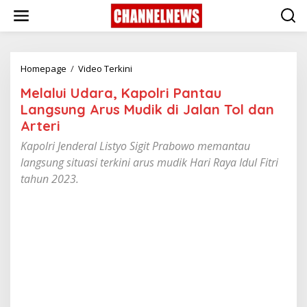
S
k
i
p
t
o
Homepage
/
Video Terkini
M
c
e
Melalui Udara, Kapolri Pantau
o
l
n
a
Langsung Arus Mudik di Jalan Tol dan
t
l
Arteri
e
u
n
i
Kapolri Jenderal Listyo Sigit Prabowo memantau
t
U
langsung situasi terkini arus mudik Hari Raya Idul Fitri
d
tahun 2023.
a
r
a
,
K
a
p
o
l
r
i