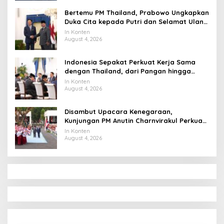
Bertemu PM Thailand, Prabowo Ungkapkan
Duka Cita kepada Putri dan Selamat Ulang
Tahun ke Raja Thailand
In Konten
August 4, 2026
Indonesia Sepakat Perkuat Kerja Sama
dengan Thailand, dari Pangan hingga
Ekonomi Digital
In Konten
August 4, 2026
Disambut Upacara Kenegaraan,
Kunjungan PM Anutin Charnvirakul Perkuat
Hubungan Indonesia-Thailand
In Konten
August 4, 2026