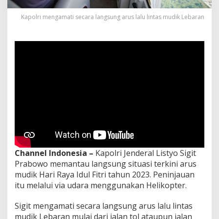
J
a
Kapolri mengamati secara langsung arus lalu lintas mudik Lebaran
l
a
n
T
o
l
d
a
n
A
r
t
e
r
i
Channel Indonesia –
Kapolri Jenderal Listyo Sigit
Prabowo memantau langsung situasi terkini arus
mudik Hari Raya Idul Fitri tahun 2023. Peninjauan
itu melalui via udara menggunakan Helikopter.
Sigit mengamati secara langsung arus lalu lintas
mudik Lebaran mulai dari jalan tol ataupun jalan