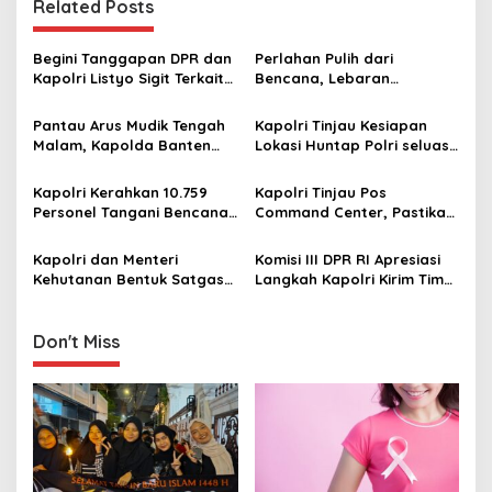
n
Related Posts
a
v
Begini Tanggapan DPR dan
Perlahan Pulih dari
Kapolri Listyo Sigit Terkait
Bencana, Lebaran
i
Penggrebekan Judi Sky
Dimeriahkan Balap Robin di
g
Timezone di Jakbar
Subulussalam Aceh
Pantau Arus Mudik Tengah
Kapolri Tinjau Kesiapan
Malam, Kapolda Banten
Lokasi Huntap Polri seluas
a
Sebut Kondisi Masih Lancar
6,5 Ha di Aceh Tamiang
t
Kapolri Kerahkan 10.759
Kapolri Tinjau Pos
i
Personel Tangani Bencana
Command Center, Pastikan
di Sumatera
Arus Mudik Berjalan Aman
o
dan Nyaman
Kapolri dan Menteri
Komisi III DPR RI Apresiasi
n
Kehutanan Bentuk Satgas
Langkah Kapolri Kirim Tim
Gabungan Telusuri Temuan
Psikologi Polri untuk
Kayu yang diduga
Pulihkan Trauma Korban
akibatkan Bencana di Aceh
Banjir Aceh
Don't Miss
dan Sumatera