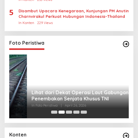
5
Disambut Upacara Kenegaraan, Kunjungan PM Anutin
Charnvirakul Perkuat Hubungan Indonesia-Thailand
In Konten
229 Views
Foto Peristiwa
Lihat dari Dekat Operasi Laut Gabungan dan
L
Penembakan Senjata Khusus TNI
M
R
In Foto Peristiwa
|
April 26, 2026
In 
Konten