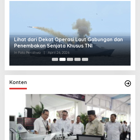
Lihat dari Dekat Operasi Laut Gabungan dan
L
Penembakan Senjata Khusus TNI
M
R
In Foto Peristiwa
|
April 26, 2026
In 
Konten