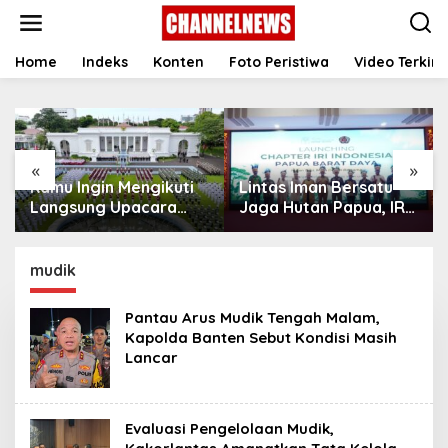
S
k
i
p
Home
Indeks
Konten
Foto Peristiwa
Video Terkini
t
o
c
o
n
«
»
t
Kamu Ingin Mengikuti
Lintas Iman Bersatu
e
n
Langsung Upacara
Jaga Hutan Papua, IRI
t
HUT Ke-81
Indonesia Resmikan
Kemerdekaan RI di
Chapter Papua Barat
Istana? Ini Link
Daya
mudik
Pendaftaran Resminya
di Sini
Pantau Arus Mudik Tengah Malam,
Kapolda Banten Sebut Kondisi Masih
Lancar
Evaluasi Pengelolaan Mudik,