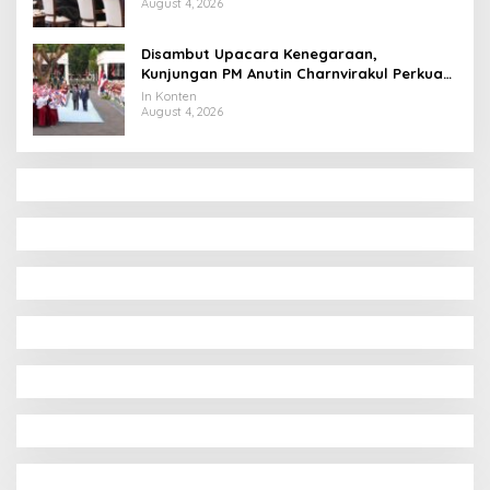
August 4, 2026
Disambut Upacara Kenegaraan,
Kunjungan PM Anutin Charnvirakul Perkuat
Hubungan Indonesia-Thailand
In Konten
August 4, 2026