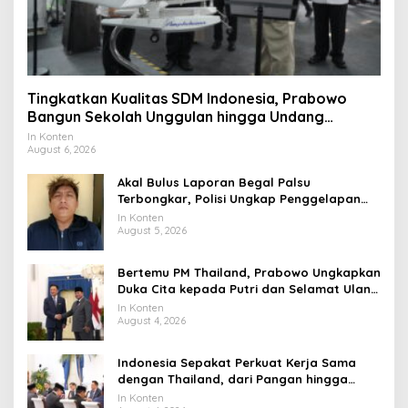
Tingkatkan Kualitas SDM Indonesia, Prabowo
Bangun Sekolah Unggulan hingga Undang
Universitas Terbaik Dunia
In Konten
August 6, 2026
Akal Bulus Laporan Begal Palsu
Terbongkar, Polisi Ungkap Penggelapan
Uang Perusahaan untuk Crypto
In Konten
August 5, 2026
Bertemu PM Thailand, Prabowo Ungkapkan
Duka Cita kepada Putri dan Selamat Ulang
Tahun ke Raja Thailand
In Konten
August 4, 2026
Indonesia Sepakat Perkuat Kerja Sama
dengan Thailand, dari Pangan hingga
Ekonomi Digital
In Konten