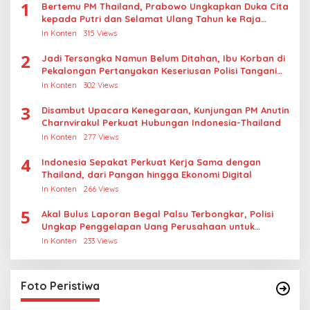
1
Bertemu PM Thailand, Prabowo Ungkapkan Duka Cita
kepada Putri dan Selamat Ulang Tahun ke Raja
Thailand
In Konten
315 Views
2
Jadi Tersangka Namun Belum Ditahan, Ibu Korban di
Pekalongan Pertanyakan Keseriusan Polisi Tangani
Kasus Rudapksa Sampai Anaknya Hamil
In Konten
302 Views
3
Disambut Upacara Kenegaraan, Kunjungan PM Anutin
Charnvirakul Perkuat Hubungan Indonesia-Thailand
In Konten
277 Views
4
Indonesia Sepakat Perkuat Kerja Sama dengan
Thailand, dari Pangan hingga Ekonomi Digital
In Konten
266 Views
5
Akal Bulus Laporan Begal Palsu Terbongkar, Polisi
Ungkap Penggelapan Uang Perusahaan untuk
Crypto
In Konten
233 Views
Foto Peristiwa