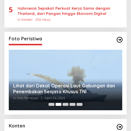
5
Indonesia Sepakat Perkuat Kerja Sama dengan
Thailand, dari Pangan hingga Ekonomi Digital
In Konten
256 Views
Foto Peristiwa
Lihat dari Dekat Operasi Laut Gabungan dan
L
Penembakan Senjata Khusus TNI
M
R
In Foto Peristiwa
|
April 26, 2026
In 
Konten