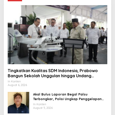
Tingkatkan Kualitas SDM Indonesia, Prabowo
Bangun Sekolah Unggulan hingga Undang
Universitas Terbaik Dunia
In Konten
August 6, 2026
Akal Bulus Laporan Begal Palsu
Terbongkar, Polisi Ungkap Penggelapan
Uang Perusahaan untuk Crypto
In Konten
August 5, 2026