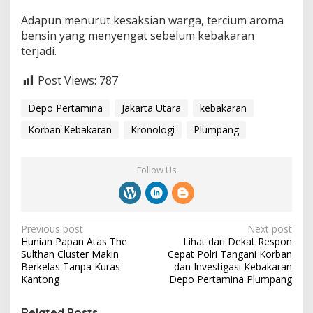
Adapun menurut kesaksian warga, tercium aroma
bensin yang menyengat sebelum kebakaran
terjadi.
Post Views:
787
Depo Pertamina
Jakarta Utara
kebakaran
Korban Kebakaran
Kronologi
Plumpang
Follow Us
P
Previous post
Next post
Hunian Papan Atas The
Lihat dari Dekat Respon
o
Sulthan Cluster Makin
Cepat Polri Tangani Korban
s
Berkelas Tanpa Kuras
dan Investigasi Kebakaran
Kantong
Depo Pertamina Plumpang
t
n
Related Posts