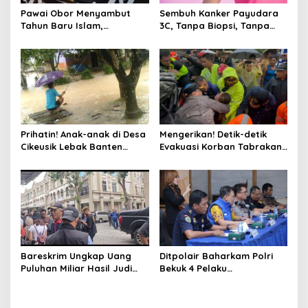
Pawai Obor Menyambut
Sembuh Kanker Payudara
Tahun Baru Islam,
3C, Tanpa Biopsi, Tanpa
Bangkitkan Nilai Persatuan
Kemo, Kok Bisa ?
di Palmerah Jakbar
Prihatin! Anak-anak di Desa
Mengerikan! Detik-detik
Cikeusik Lebak Banten
Evakuasi Korban Tabrakan
Bermain Air di Jalan Rusak
Beruntun Tol Cipularang
Tergenang Banjir
Bareskrim Ungkap Uang
Ditpolair Baharkam Polri
Puluhan Miliar Hasil Judi
Bekuk 4 Pelaku
Online
Penyelundupan 134 Ribu
Baby Lobster, Negara
Dirugikan Rp32,8 Miliar