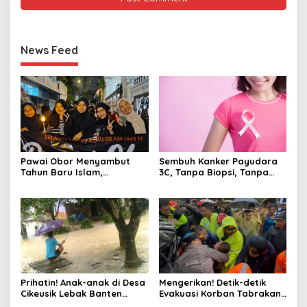
News Feed
Pawai Obor Menyambut
Sembuh Kanker Payudara
Tahun Baru Islam,
3C, Tanpa Biopsi, Tanpa
Bangkitkan Nilai Persatuan
Kemo, Kok Bisa ?
di Palmerah Jakbar
Prihatin! Anak-anak di Desa
Mengerikan! Detik-detik
Cikeusik Lebak Banten
Evakuasi Korban Tabrakan
Bermain Air di Jalan Rusak
Beruntun Tol Cipularang