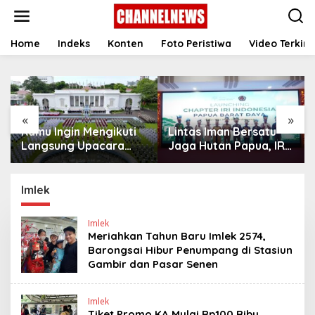
S
k
i
p
Home
Indeks
Konten
Foto Peristiwa
Video Terkini
t
o
c
o
n
«
»
t
Kamu Ingin Mengikuti
Lintas Iman Bersatu
e
n
Langsung Upacara
Jaga Hutan Papua, IRI
t
HUT Ke-81
Indonesia Resmikan
Kemerdekaan RI di
Chapter Papua Barat
Istana? Ini Link
Daya
Imlek
Pendaftaran Resminya
di Sini
Imlek
Meriahkan Tahun Baru Imlek 2574,
Barongsai Hibur Penumpang di Stasiun
Gambir dan Pasar Senen
Imlek
Tiket Promo KA Mulai Rp100 Ribu,