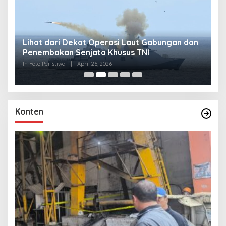
Lihat dari Dekat Operasi Laut Gabungan dan
L
Penembakan Senjata Khusus TNI
M
R
In Foto Peristiwa
|
April 26, 2026
In 
Konten