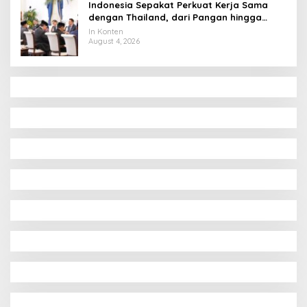
Indonesia Sepakat Perkuat Kerja Sama
dengan Thailand, dari Pangan hingga
Ekonomi Digital
In Konten
August 4, 2026