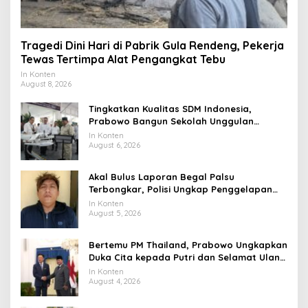
Tragedi Dini Hari di Pabrik Gula Rendeng, Pekerja
Tewas Tertimpa Alat Pengangkat Tebu
In Konten
August 8, 2026
Tingkatkan Kualitas SDM Indonesia,
Prabowo Bangun Sekolah Unggulan
hingga Undang Universitas Terbaik Dunia
In Konten
August 6, 2026
Akal Bulus Laporan Begal Palsu
Terbongkar, Polisi Ungkap Penggelapan
Uang Perusahaan untuk Crypto
In Konten
August 5, 2026
Bertemu PM Thailand, Prabowo Ungkapkan
Duka Cita kepada Putri dan Selamat Ulang
Tahun ke Raja Thailand
In Konten
August 4, 2026