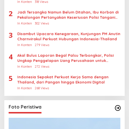
Thailand
In Konten
318 Views
2
Jadi Tersangka Namun Belum Ditahan, Ibu Korban di
Pekalongan Pertanyakan Keseriusan Polisi Tangani
Kasus Rudapksa Sampai Anaknya Hamil
In Konten
302 Views
3
Disambut Upacara Kenegaraan, Kunjungan PM Anutin
Charnvirakul Perkuat Hubungan Indonesia-Thailand
In Konten
279 Views
4
Akal Bulus Laporan Begal Palsu Terbongkar, Polisi
Ungkap Penggelapan Uang Perusahaan untuk
Crypto
In Konten
272 Views
5
Indonesia Sepakat Perkuat Kerja Sama dengan
Thailand, dari Pangan hingga Ekonomi Digital
In Konten
268 Views
Foto Peristiwa