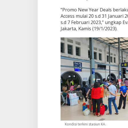
i
“Promo New Year Deals berlaku 
u
n
Access mulai 20 s.d 31 Januari
G
s.d 7 Februari 2023,” ungkap E
a
Jakarta, Kamis (19/1/2023).
m
b
i
r
d
a
n
P
a
s
a
r
S
e
n
e
n
y
a
Kondisi terkini stasiun KA.
n