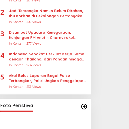
In Konten
317 Views
2
Jadi Tersangka Namun Belum Ditahan,
Ibu Korban di Pekalongan Pertanyakan
Keseriusan Polisi Tangani Kasus
In Konten
302 Views
Rudapksa Sampai Anaknya Hamil
3
Disambut Upacara Kenegaraan,
Kunjungan PM Anutin Charnvirakul
Perkuat Hubungan Indonesia-Thailand
In Konten
277 Views
4
Indonesia Sepakat Perkuat Kerja Sama
dengan Thailand, dari Pangan hingga
Ekonomi Digital
In Konten
266 Views
5
Akal Bulus Laporan Begal Palsu
Terbongkar, Polisi Ungkap Penggelapan
Uang Perusahaan untuk Crypto
In Konten
237 Views
Lihat dari Dekat Operasi Laut
Gabungan dan Penembakan
Senjata Khusus TNI
In Foto Peristiwa
|
April 26, 2026
Foto Peristiwa