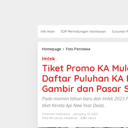
Info Iklan
SOP Perlindungan Wartawan
Susunan R
Homepage
/
Foto Peristiwa
T
i
Imlek
k
e
Tiket Promo KA Mula
t
P
Daftar Puluhan KA
r
o
Gambir dan Pasar 
m
o
Pada momen tahun baru dan Imlek 2023 PT
K
tiket Kereta Api New Year Deals.
A
M
Channel Indonesia
January 19, 2023
u
Foto Peristiwa
,
Headline
2084 Views
l
a