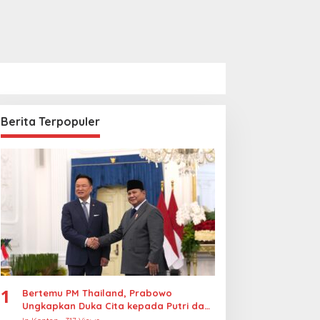
Berita Terpopuler
1
Bertemu PM Thailand, Prabowo
Ungkapkan Duka Cita kepada Putri dan
Selamat Ulang Tahun ke Raja Thailand