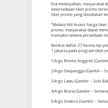
Eva melanjutkan, masyarakat 
g
D
ketersediaan tiket promo terse
a
tiket promo yang disediakan te
p
a
“Melalui KAI Access harga tike
t
promo, masyarakat dapat memi
D
i
transaksi selama persediaan ma
p
e
Berikut daftar 27 Kereta Api y
s
1 Jakarta pada program tiket p
a
n
1.Argo Bromo Anggrek (Gambir 
2.Argo Dwipangga (Gambir – So
3.Argo Lawu (Gambir – Solo Ba
4.Argo Muria (Gambir – Semar
5.Argo Sindoro (Gambir – Sem