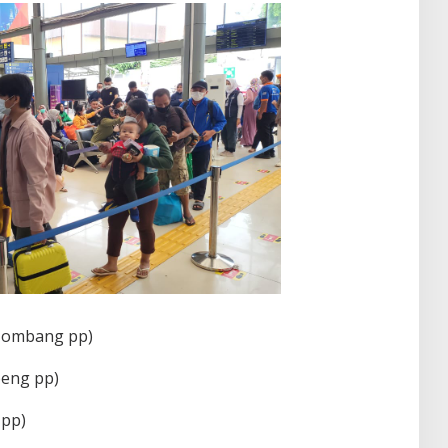
 Jombang pp)
beng pp)
 pp)