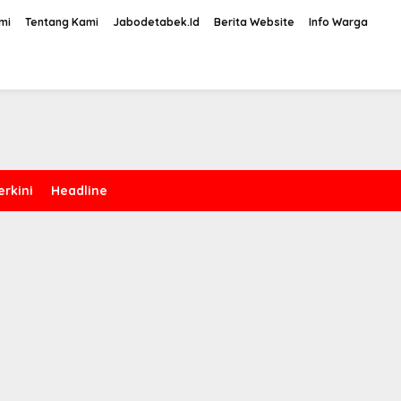
mi
Tentang Kami
Jabodetabek.Id
Berita Website
Info Warga
erkini
Headline