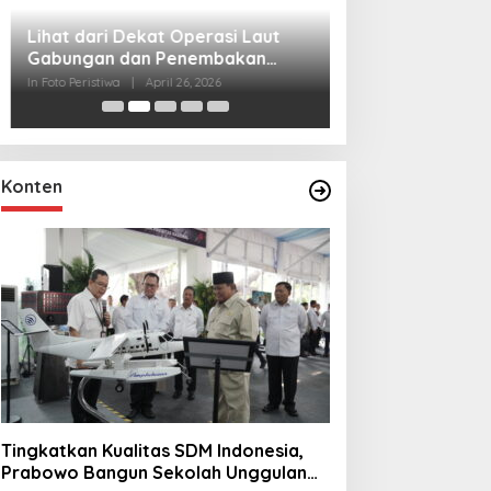
Lihat dari Dekat
Miraj Nabi Muh
Santunan Anak Y
In Foto Peristiwa
|
Janu
Rt001/Rw012 Pa
Konten
Tingkatkan Kualitas SDM Indonesia,
Prabowo Bangun Sekolah Unggulan