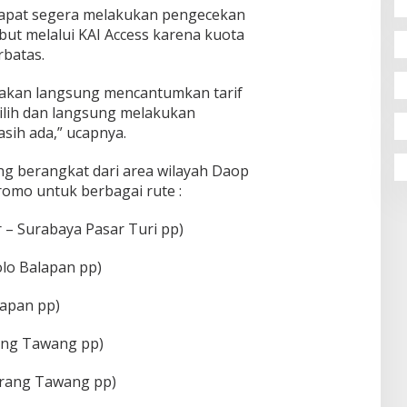
dapat segera melakukan pengecekan
but melalui KAI Access karena kuota
rbatas.
t akan langsung mencantumkan tarif
lih dan langsung melakukan
sih ada,” ucapnya.
ang berangkat dari area wilayah Daop
romo untuk berbagai rute :
– Surabaya Pasar Turi pp)
lo Balapan pp)
lapan pp)
ang Tawang pp)
arang Tawang pp)