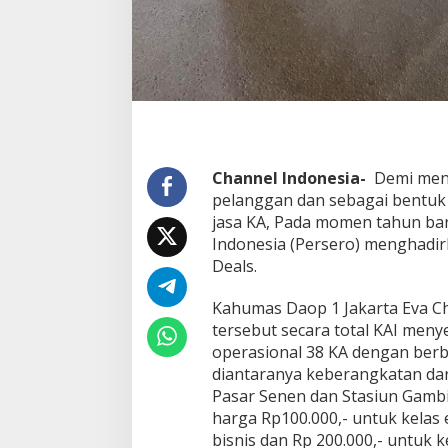
u
l
u
h
a
n
K
A
K
e
Channel Indonesia-
Demi meni
b
pelanggan dan sebagai bentuk
e
jasa KA, Pada momen tahun bar
r
Indonesia (Persero) menghadir
a
Deals.
n
g
k
Kahumas Daop 1 Jakarta Eva C
a
tersebut secara total KAI menye
t
operasional 38 KA dengan berbag
a
diantaranya keberangkatan dari
n
S
Pasar Senen dan Stasiun Gambir
t
harga Rp100.000,- untuk kelas 
a
bisnis dan Rp 200.000,- untuk k
s