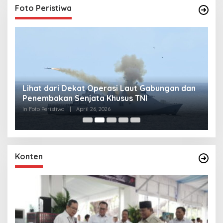
Foto Peristiwa
Lihat dari Dekat Operasi Laut Gabungan dan
L
Penembakan Senjata Khusus TNI
M
R
In Foto Peristiwa
|
April 26, 2026
In 
Konten