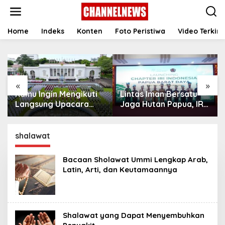
S
k
i
p
Home
Indeks
Konten
Foto Peristiwa
Video Terkini
t
o
c
o
n
«
»
t
Kamu Ingin Mengikuti
Lintas Iman Bersatu
e
n
Langsung Upacara
Jaga Hutan Papua, IRI
t
HUT Ke-81
Indonesia Resmikan
Kemerdekaan RI di
Chapter Papua Barat
Istana? Ini Link
Daya
shalawat
Pendaftaran Resminya
di Sini
Bacaan Sholawat Ummi Lengkap ‎Arab,
Latin, Arti, dan ‎Keutamaannya
Shalawat yang Dapat Menyembuhkan