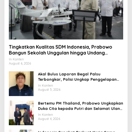
Tingkatkan Kualitas SDM Indonesia, Prabowo
Bangun Sekolah Unggulan hingga Undang
Universitas Terbaik Dunia
In Konten
August 6, 2026
Akal Bulus Laporan Begal Palsu
Terbongkar, Polisi Ungkap Penggelapan
Uang Perusahaan untuk Crypto
In Konten
August 5, 2026
Bertemu PM Thailand, Prabowo Ungkapkan
Duka Cita kepada Putri dan Selamat Ulang
Tahun ke Raja Thailand
In Konten
August 4, 2026