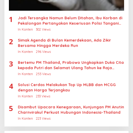
1
Jadi Tersangka Namun Belum Ditahan, Ibu Korban di
Pekalongan Pertanyakan Keseriusan Polisi Tangani
Kasus Rudapksa Sampai Anaknya Hamil
In Konten
302 Views
2
Simak Agenda di Bulan Kemerdekaan, Ada Zikir
Bersama Hingga Merdeka Run
In Konten
296 Views
3
Bertemu PM Thailand, Prabowo Ungkapkan Duka Cita
kepada Putri dan Selamat Ulang Tahun ke Raja
Thailand
In Konten
253 Views
4
Solusi Cerdas Melakukan Top Up MLBB dan MCGG
dengan Harga Terjangkau
In Konten
233 Views
5
Disambut Upacara Kenegaraan, Kunjungan PM Anutin
Charnvirakul Perkuat Hubungan Indonesia-Thailand
In Konten
223 Views