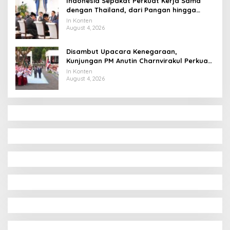
Indonesia Sepakat Perkuat Kerja Sama
dengan Thailand, dari Pangan hingga
Ekonomi Digital
In Konten
August 4, 2026
Disambut Upacara Kenegaraan,
Kunjungan PM Anutin Charnvirakul Perkuat
Hubungan Indonesia-Thailand
In Konten
August 4, 2026