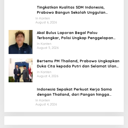
Tingkatkan Kualitas SDM Indonesia,
Prabowo Bangun Sekolah Unggulan
hingga Undang Universitas Terbaik Dunia
In Konten
August 6, 2026
Akal Bulus Laporan Begal Palsu
Terbongkar, Polisi Ungkap Penggelapan
Uang Perusahaan untuk Crypto
In Konten
August 5, 2026
Bertemu PM Thailand, Prabowo Ungkapkan
Duka Cita kepada Putri dan Selamat Ulang
Tahun ke Raja Thailand
In Konten
August 4, 2026
Indonesia Sepakat Perkuat Kerja Sama
dengan Thailand, dari Pangan hingga
Ekonomi Digital
In Konten
August 4, 2026