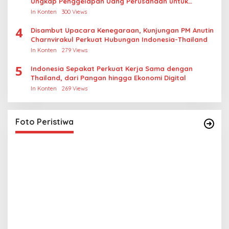
Ungkap Penggelapan Uang Perusahaan untuk
Crypto
In Konten
300 Views
4
Disambut Upacara Kenegaraan, Kunjungan PM Anutin
Charnvirakul Perkuat Hubungan Indonesia-Thailand
In Konten
279 Views
5
Indonesia Sepakat Perkuat Kerja Sama dengan
Thailand, dari Pangan hingga Ekonomi Digital
In Konten
269 Views
Lihat dari Dekat Operasi Laut Gabungan dan
Penembakan Senjata Khusus TNI
In Foto Peristiwa
|
April 26, 2026
Foto Peristiwa
L
M
R
In 