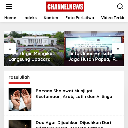
S
k
i
p
Home
Indeks
Konten
Foto Peristiwa
Video Terkini
t
o
c
o
n
«
»
t
Kamu Ingin Mengikuti
Lintas Iman Bersatu
e
n
Langsung Upacara
Jaga Hutan Papua, IRI
t
HUT Ke-81
Indonesia Resmikan
Kemerdekaan RI di
Chapter Papua Barat
Istana? Ini Link
Daya
rasulullah
Pendaftaran Resminya
di Sini
Bacaan Sholawat Munjiyat
‎Keutamaan, Arab, Latin dan ‎Artinya
Doa Agar Dijauhkan Dijauhkan Dari