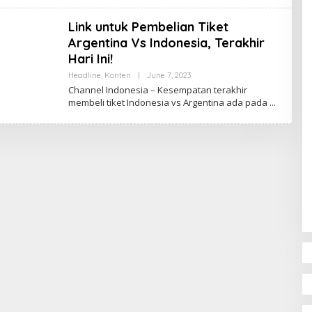
U
L
Link untuk Pembelian Tiket
I
S
Argentina Vs Indonesia, Terakhir
_
Hari Ini!
M
I
Headline
,
Konten
|
June 7, 2023
B
F
Y
T
Channel Indonesia – Kesempatan terakhir
A
A
membeli tiket Indonesia vs Argentina ada pada
N
N
I
S
A
K
U
S
U
M
A
W
A
T
Y