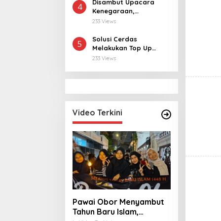
Tahun ke Raja Thailand
Disambut Upacara
4
Kenegaraan,
Kunjungan PM Anutin
233 Views
Charnvirakul Perkuat
Hubungan Indonesia-
Solusi Cerdas
5
Thailand
Melakukan Top Up
MLBB dan MCGG
233 Views
dengan Harga
Terjangkau
Video Terkini
Pawai Obor Menyambut
Tahun Baru Islam,