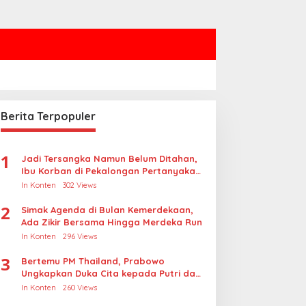
Berita Terpopuler
1
Jadi Tersangka Namun Belum Ditahan,
Ibu Korban di Pekalongan Pertanyakan
Keseriusan Polisi Tangani Kasus
In Konten
302 Views
Rudapksa Sampai Anaknya Hamil
2
Simak Agenda di Bulan Kemerdekaan,
Ada Zikir Bersama Hingga Merdeka Run
In Konten
296 Views
3
Bertemu PM Thailand, Prabowo
Ungkapkan Duka Cita kepada Putri dan
Selamat Ulang Tahun ke Raja Thailand
In Konten
260 Views