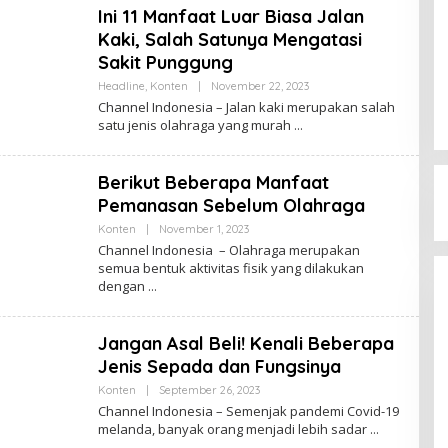
E
Ini 11 Manfaat Luar Biasa Jalan
L
I
Kaki, Salah Satunya Mengatasi
N
D
Sakit Punggung ‎
O
N
Headline
,
Konten
|
November 22, 2023
B
E
Y
Channel Indonesia – Jalan kaki merupakan salah
S
P
satu jenis olahraga yang murah
I
E
A
N
U
L
Berikut Beberapa Manfaat
I
S
Pemanasan Sebelum Olahraga
_
M
Konten
|
November 1, 2023
B
I
Y
Channel Indonesia – Olahraga merupakan
F
P
semua bentuk aktivitas fisik yang dilakukan
T
E
A
dengan
N
U
L
I
Jangan Asal Beli! Kenali Beberapa
S
_
Jenis Sepada dan Fungsinya
M
I
Konten
|
September 26, 2023
B
F
Y
Channel Indonesia – Semenjak pandemi Covid-19
T
P
A
melanda, banyak orang menjadi lebih sadar
E
N