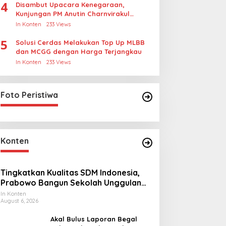
4
Disambut Upacara Kenegaraan,
Kunjungan PM Anutin Charnvirakul
Perkuat Hubungan Indonesia-Thailand
In Konten
233 Views
5
Solusi Cerdas Melakukan Top Up MLBB
dan MCGG dengan Harga Terjangkau
In Konten
233 Views
Foto Peristiwa
Konten
Tingkatkan Kualitas SDM Indonesia,
Prabowo Bangun Sekolah Unggulan
hingga Undang Universitas Terbaik
In Konten
August 6, 2026
Dunia
Akal Bulus Laporan Begal