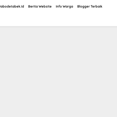
Jabodetabek.Id
Berita Website
Info Warga
Blogger Terbaik