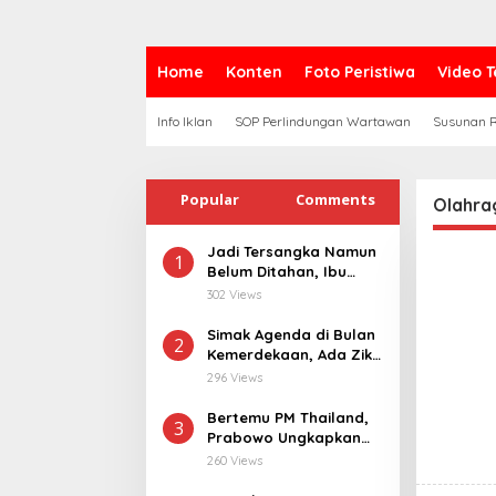
Home
Konten
Foto Peristiwa
Video T
Info Iklan
SOP Perlindungan Wartawan
Susunan R
Popular
Comments
Olahra
Jadi Tersangka Namun
1
Belum Ditahan, Ibu
Korban di Pekalongan
302 Views
Pertanyakan
Keseriusan Polisi
Simak Agenda di Bulan
2
Tangani Kasus
Kemerdekaan, Ada Zikir
Rudapksa Sampai
Bersama Hingga
296 Views
Anaknya Hamil
Merdeka Run
Bertemu PM Thailand,
3
Prabowo Ungkapkan
Duka Cita kepada Putri
260 Views
dan Selamat Ulang