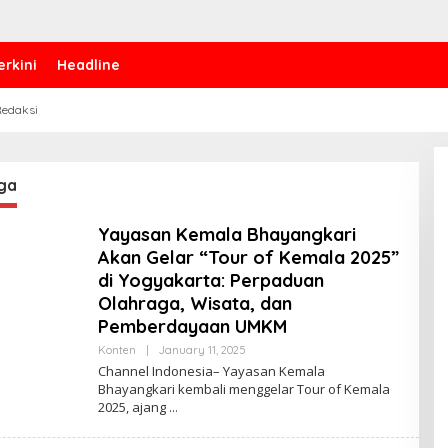
erkini
Headline
edaksi
ga
Yayasan Kemala Bhayangkari
Akan Gelar “Tour of Kemala 2025”
di Yogyakarta: Perpaduan
Olahraga, Wisata, dan
Pemberdayaan UMKM
Konten
|
January 11, 2025
B
Y
Channel Indonesia– Yayasan Kemala
C
Bhayangkari kembali menggelar Tour of Kemala
H
2025, ajang
A
N
N