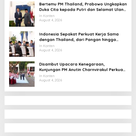
Bertemu PM Thailand, Prabowo Ungkapkan
Duka Cita kepada Putri dan Selamat Ulang
Tahun ke Raja Thailand
In Konten
August 4, 2026
Indonesia Sepakat Perkuat Kerja Sama
dengan Thailand, dari Pangan hingga
Ekonomi Digital
In Konten
August 4, 2026
Disambut Upacara Kenegaraan,
Kunjungan PM Anutin Charnvirakul Perkuat
Hubungan Indonesia-Thailand
In Konten
August 4, 2026