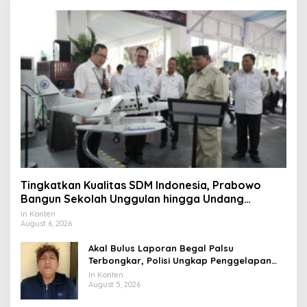
Tingkatkan Kualitas SDM Indonesia, Prabowo
Bangun Sekolah Unggulan hingga Undang
Universitas Terbaik Dunia
In Konten
August 6, 2026
Akal Bulus Laporan Begal Palsu
Terbongkar, Polisi Ungkap Penggelapan
Uang Perusahaan untuk Crypto
In Konten
August 5, 2026