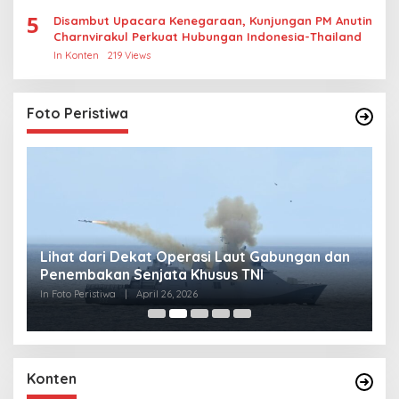
5
Disambut Upacara Kenegaraan, Kunjungan PM Anutin
Charnvirakul Perkuat Hubungan Indonesia-Thailand
In Konten
219 Views
Foto Peristiwa
Lihat dari Dekat Operasi Laut Gabungan dan
L
Penembakan Senjata Khusus TNI
M
R
In Foto Peristiwa
|
April 26, 2026
In 
Konten