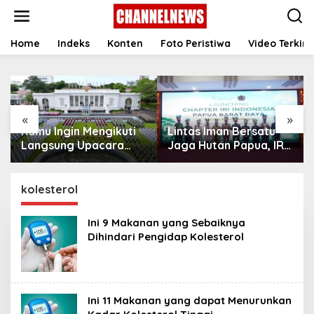
S
k
i
p
Home
Indeks
Konten
Foto Peristiwa
Video Terkini
t
o
c
o
n
«
»
t
Kamu Ingin Mengikuti
Lintas Iman Bersatu
e
n
Langsung Upacara
Jaga Hutan Papua, IRI
t
HUT Ke-81
Indonesia Resmikan
Kemerdekaan RI di
Chapter Papua Barat
Istana? Ini Link
Daya
kolesterol
Pendaftaran Resminya
di Sini
Ini 9 Makanan yang Sebaiknya
Dihindari Pengidap Kolesterol ‎
Ini 11 Makanan yang dapat Menurunkan