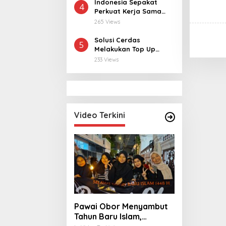
Hubungan Indonesia-
Indonesia Sepakat
4
Thailand
Perkuat Kerja Sama
dengan Thailand, dari
265 Views
Pangan hingga
Ekonomi Digital
Solusi Cerdas
5
Melakukan Top Up
MLBB dan MCGG
233 Views
dengan Harga
Terjangkau
Video Terkini
Pawai Obor Menyambut
Tahun Baru Islam,