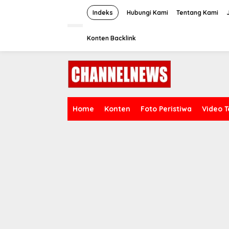
S
k
Indeks
Hubungi Kami
Tentang Kami
i
p
Konten Backlink
t
o
c
o
n
t
e
n
Home
Konten
Foto Peristiwa
Video T
t