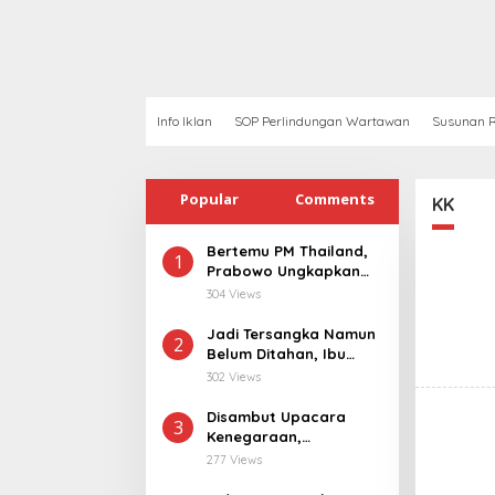
Info Iklan
SOP Perlindungan Wartawan
Susunan R
Popular
Comments
KK
Bertemu PM Thailand,
1
Prabowo Ungkapkan
Duka Cita kepada Putri
304 Views
dan Selamat Ulang
Tahun ke Raja Thailand
Jadi Tersangka Namun
2
Belum Ditahan, Ibu
Korban di Pekalongan
302 Views
Pertanyakan
Keseriusan Polisi
Disambut Upacara
3
Tangani Kasus
Kenegaraan,
Rudapksa Sampai
Kunjungan PM Anutin
277 Views
Anaknya Hamil
Charnvirakul Perkuat