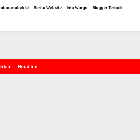
Jabodetabek.Id
Berita Website
Info Warga
Blogger Terbaik
erkini
Headline