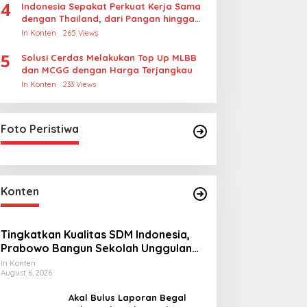
4
Indonesia Sepakat Perkuat Kerja Sama
dengan Thailand, dari Pangan hingga
Ekonomi Digital
In Konten
265 Views
5
Solusi Cerdas Melakukan Top Up MLBB
dan MCGG dengan Harga Terjangkau
In Konten
233 Views
Foto Peristiwa
Konten
Tingkatkan Kualitas SDM Indonesia,
Prabowo Bangun Sekolah Unggulan
hingga Undang Universitas Terbaik
In Konten
August 6, 2026
Dunia
Akal Bulus Laporan Begal