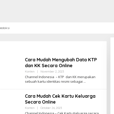
edaksi
Cara Mudah Mengubah Data KTP
dan KK Secara Online
Konten
|
November 2, 2023
B
Y
Channel Indonesia – KTP dan KK merupakan
P
sebuah kartu identitas resmi sebagai
E
N
U
L
Cara Mudah Cek Kartu Keluarga
I
S
Secara Online
_
M
Konten
|
October 26, 2023
B
I
Y
Channel Indonesia – Cek Kartu Keluarga secara