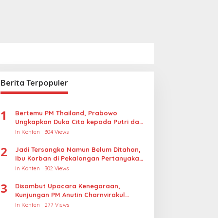
Berita Terpopuler
1
Bertemu PM Thailand, Prabowo
Ungkapkan Duka Cita kepada Putri dan
Selamat Ulang Tahun ke Raja Thailand
In Konten
304 Views
2
Jadi Tersangka Namun Belum Ditahan,
Ibu Korban di Pekalongan Pertanyakan
Keseriusan Polisi Tangani Kasus
In Konten
302 Views
Rudapksa Sampai Anaknya Hamil
3
Disambut Upacara Kenegaraan,
Kunjungan PM Anutin Charnvirakul
Perkuat Hubungan Indonesia-Thailand
In Konten
277 Views