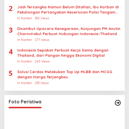
2
Jadi Tersangka Namun Belum Ditahan, Ibu Korban di
Pekalongan Pertanyakan Keseriusan Polisi Tangani
Kasus Rudapksa Sampai Anaknya Hamil
In Konten
302 Views
3
Disambut Upacara Kenegaraan, Kunjungan PM Anutin
Charnvirakul Perkuat Hubungan Indonesia-Thailand
In Konten
277 Views
4
Indonesia Sepakat Perkuat Kerja Sama dengan
Thailand, dari Pangan hingga Ekonomi Digital
In Konten
265 Views
5
Solusi Cerdas Melakukan Top Up MLBB dan MCGG
dengan Harga Terjangkau
In Konten
233 Views
Lihat dari Dekat Operasi Laut Gabungan dan
Penembakan Senjata Khusus TNI
In Foto Peristiwa
|
April 26, 2026
Foto Peristiwa