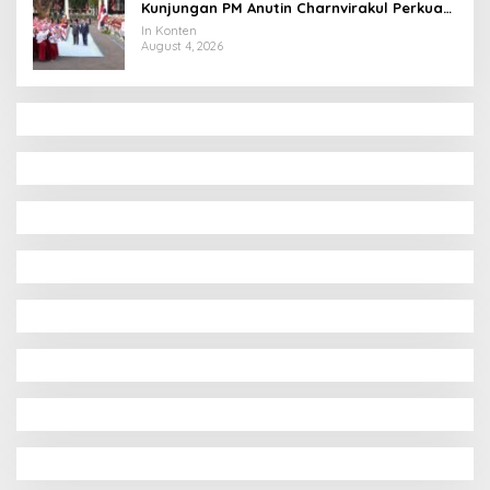
Kunjungan PM Anutin Charnvirakul Perkuat
Hubungan Indonesia-Thailand
In Konten
August 4, 2026