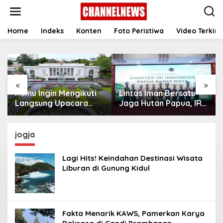
S
k
i
p
Home
Indeks
Konten
Foto Peristiwa
Video Terkini
t
o
c
o
n
«
»
t
Kamu Ingin Mengikuti
Lintas Iman Bersatu
e
n
Langsung Upacara
Jaga Hutan Papua, IRI
t
HUT Ke-81
Indonesia Resmikan
Kemerdekaan RI di
Chapter Papua Barat
Istana? Ini Link
Daya
jogja
Pendaftaran Resminya
di Sini
Lagi Hits! Keindahan Destinasi Wisata
Liburan di Gunung Kidul
Fakta Menarik KAWS, Pamerkan Karya