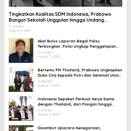
Tingkatkan Kualitas SDM Indonesia, Prabowo
Bangun Sekolah Unggulan hingga Undang
Universitas Terbaik Dunia
In Konten
August 6, 2026
Akal Bulus Laporan Begal Palsu
Terbongkar, Polisi Ungkap Penggelapan
Uang Perusahaan untuk Crypto
In Konten
August 5, 2026
Bertemu PM Thailand, Prabowo Ungkapkan
Duka Cita kepada Putri dan Selamat Ulang
Tahun ke Raja Thailand
In Konten
August 4, 2026
Indonesia Sepakat Perkuat Kerja Sama
dengan Thailand, dari Pangan hingga
Ekonomi Digital
In Konten
August 4, 2026
Disambut Upacara Kenegaraan,