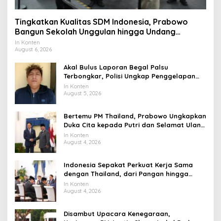
Tingkatkan Kualitas SDM Indonesia, Prabowo
Bangun Sekolah Unggulan hingga Undang
Universitas Terbaik Dunia
In Konten
August 6, 2026
Akal Bulus Laporan Begal Palsu
Terbongkar, Polisi Ungkap Penggelapan
Uang Perusahaan untuk Crypto
In Konten
August 5, 2026
Bertemu PM Thailand, Prabowo Ungkapkan
Duka Cita kepada Putri dan Selamat Ulang
Tahun ke Raja Thailand
In Konten
August 4, 2026
Indonesia Sepakat Perkuat Kerja Sama
dengan Thailand, dari Pangan hingga
Ekonomi Digital
In Konten
August 4, 2026
Disambut Upacara Kenegaraan,