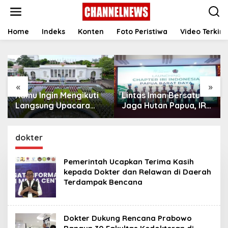
S
k
i
p
Home
Indeks
Konten
Foto Peristiwa
Video Terkini
t
o
c
o
n
«
»
t
Kamu Ingin Mengikuti
Lintas Iman Bersatu
e
n
Langsung Upacara
Jaga Hutan Papua, IRI
t
HUT Ke-81
Indonesia Resmikan
Kemerdekaan RI di
Chapter Papua Barat
Istana? Ini Link
Daya
dokter
Pendaftaran Resminya
di Sini
Pemerintah Ucapkan Terima Kasih
kepada Dokter dan Relawan di Daerah
Terdampak Bencana
Dokter Dukung Rencana Prabowo