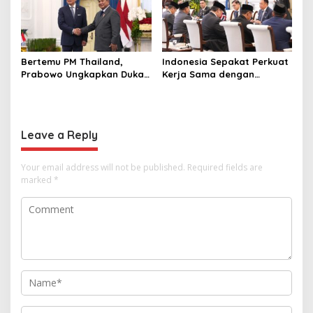
Sini
Bertemu PM Thailand,
Indonesia Sepakat Perkuat
Prabowo Ungkapkan Duka
Kerja Sama dengan
Cita kepada Putri dan
Thailand, dari Pangan
Selamat Ulang Tahun ke
hingga Ekonomi Digital
Raja Thailand
Leave a Reply
Your email address will not be published.
Required fields are
marked
*