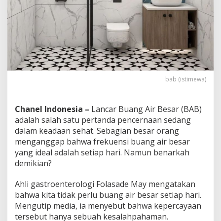
d
a
k
S
e
t
i
a
p
bab (istimewa)
H
a
r
Chanel Indonesia –
Lancar Buang Air Besar (BAB)
i
adalah salah satu pertanda pencernaan sedang
dalam keadaan sehat. Sebagian besar orang
menganggap bahwa frekuensi buang air besar
yang ideal adalah setiap hari. Namun benarkah
demikian?
Ahli gastroenterologi Folasade May mengatakan
bahwa kita tidak perlu buang air besar setiap hari.
Mengutip media, ia menyebut bahwa kepercayaan
tersebut hanya sebuah kesalahpahaman.