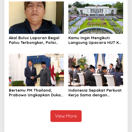
Terbaik Dunia
Diringkus dan Barang Bukti
1,1 Ton Rp119 Miliar
Dimusnahkan
Akal Bulus Laporan Begal
Kamu Ingin Mengikuti
Palsu Terbongkar, Polisi
Langsung Upacara HUT Ke-
Ungkap Penggelapan Uang
81 Kemerdekaan RI di
Perusahaan untuk Crypto
Istana? Ini Link
Pendaftaran Resminya di
Sini
Bertemu PM Thailand,
Indonesia Sepakat Perkuat
Prabowo Ungkapkan Duka
Kerja Sama dengan
Cita kepada Putri dan
Thailand, dari Pangan
Selamat Ulang Tahun ke
hingga Ekonomi Digital
Raja Thailand
View More