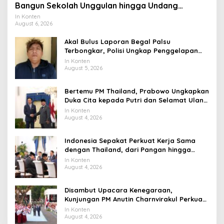
Bangun Sekolah Unggulan hingga Undang
Universitas Terbaik Dunia
In Konten
August 6, 2026
Akal Bulus Laporan Begal Palsu
Terbongkar, Polisi Ungkap Penggelapan
Uang Perusahaan untuk Crypto
In Konten
August 5, 2026
Bertemu PM Thailand, Prabowo Ungkapkan
Duka Cita kepada Putri dan Selamat Ulang
Tahun ke Raja Thailand
In Konten
August 4, 2026
Indonesia Sepakat Perkuat Kerja Sama
dengan Thailand, dari Pangan hingga
Ekonomi Digital
In Konten
August 4, 2026
Disambut Upacara Kenegaraan,
Kunjungan PM Anutin Charnvirakul Perkuat
Hubungan Indonesia-Thailand
In Konten
August 4, 2026