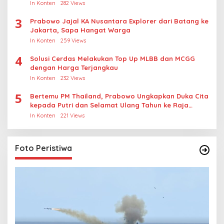
Kasus Rudapksa Sampai Anaknya Hamil
In Konten
282 Views
3
Prabowo Jajal KA Nusantara Explorer dari Batang ke
Jakarta, Sapa Hangat Warga
In Konten
259 Views
4
Solusi Cerdas Melakukan Top Up MLBB dan MCGG
dengan Harga Terjangkau
In Konten
232 Views
5
Bertemu PM Thailand, Prabowo Ungkapkan Duka Cita
kepada Putri dan Selamat Ulang Tahun ke Raja
Thailand
In Konten
221 Views
Foto Peristiwa