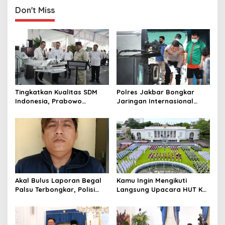
o
Don't Miss
n
Tingkatkan Kualitas SDM
Polres Jakbar Bongkar
Indonesia, Prabowo
Jaringan Internasional
Bangun Sekolah Unggulan
Pemasok Bahan Baku
hingga Undang Universitas
Narkoba, 7 Tersangka
Terbaik Dunia
Diringkus dan Barang Bukti
1,1 Ton Rp119 Miliar
Dimusnahkan
Akal Bulus Laporan Begal
Kamu Ingin Mengikuti
Palsu Terbongkar, Polisi
Langsung Upacara HUT Ke-
Ungkap Penggelapan Uang
81 Kemerdekaan RI di
Perusahaan untuk Crypto
Istana? Ini Link
Pendaftaran Resminya di