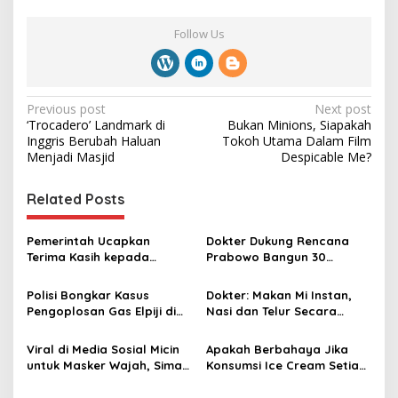
Follow Us
P
Previous post
Next post
‘Trocadero’ Landmark di
Bukan Minions, Siapakah
o
Inggris Berubah Haluan
Tokoh Utama Dalam Film
s
Menjadi Masjid
Despicable Me?
t
Related Posts
n
a
Pemerintah Ucapkan
Dokter Dukung Rencana
v
Terima Kasih kepada
Prabowo Bangun 30
Dokter dan Relawan di
Fakultas Kedokteran di
i
Daerah Terdampak
Indonesia
Polisi Bongkar Kasus
Dokter: Makan Mi Instan,
g
Bencana
Pengoplosan Gas Elpiji di
Nasi dan Telur Secara
Bekasi dan Jakarta
Bersamaan Pemicu
a
Obesitas
Viral di Media Sosial Micin
Apakah Berbahaya Jika
t
untuk Masker Wajah, Simak
Konsumsi Ice Cream Setiap
i
Penjelasan Dokter
Hari?