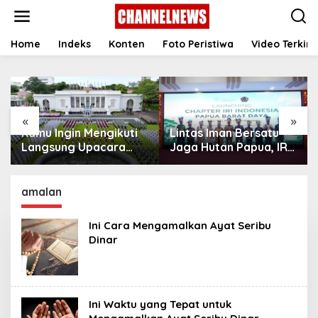
S
k
i
p
Home
Indeks
Konten
Foto Peristiwa
Video Terkini
t
o
c
o
n
«
»
t
Kamu Ingin Mengikuti
Lintas Iman Bersatu
e
n
Langsung Upacara
Jaga Hutan Papua, IRI
t
HUT Ke-81
Indonesia Resmikan
Kemerdekaan RI di
Chapter Papua Barat
Istana? Ini Link
Daya
amalan
Pendaftaran Resminya
di Sini
Ini Cara Mengamalkan Ayat ‎Seribu
Dinar
Ini Waktu yang Tepat untuk