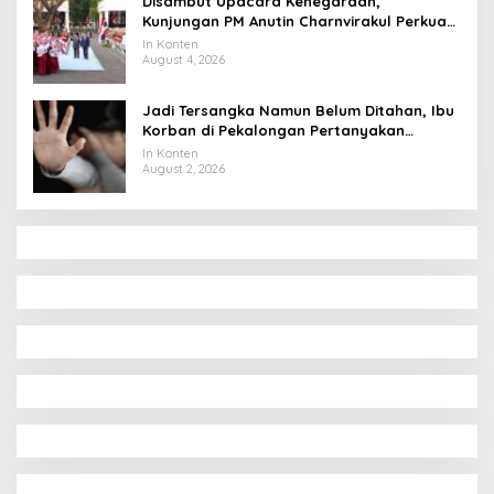
Disambut Upacara Kenegaraan,
Kunjungan PM Anutin Charnvirakul Perkuat
Hubungan Indonesia-Thailand
In Konten
August 4, 2026
Jadi Tersangka Namun Belum Ditahan, Ibu
Korban di Pekalongan Pertanyakan
Keseriusan Polisi Tangani Kasus Rudapksa
In Konten
Sampai Anaknya Hamil
August 2, 2026