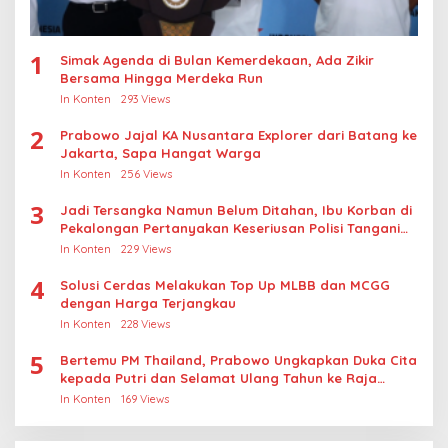
1
Simak Agenda di Bulan Kemerdekaan, Ada Zikir
Bersama Hingga Merdeka Run
In Konten
293 Views
2
Prabowo Jajal KA Nusantara Explorer dari Batang ke
Jakarta, Sapa Hangat Warga
In Konten
256 Views
3
Jadi Tersangka Namun Belum Ditahan, Ibu Korban di
Pekalongan Pertanyakan Keseriusan Polisi Tangani
Kasus Rudapksa Sampai Anaknya Hamil
In Konten
229 Views
4
Solusi Cerdas Melakukan Top Up MLBB dan MCGG
dengan Harga Terjangkau
In Konten
228 Views
5
Bertemu PM Thailand, Prabowo Ungkapkan Duka Cita
kepada Putri dan Selamat Ulang Tahun ke Raja
Thailand
In Konten
169 Views