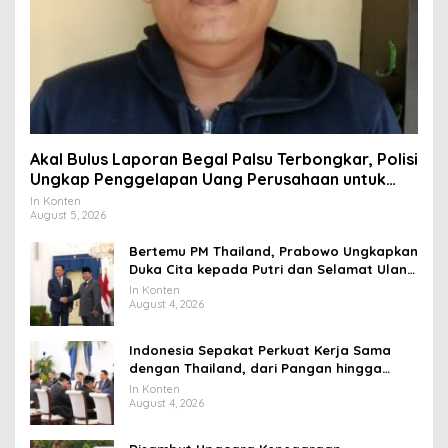
Akal Bulus Laporan Begal Palsu Terbongkar, Polisi
Ungkap Penggelapan Uang Perusahaan untuk
Crypto
In Konten
August 5, 2026
Bertemu PM Thailand, Prabowo Ungkapkan
Duka Cita kepada Putri dan Selamat Ulang
Tahun ke Raja Thailand
In Konten
August 4, 2026
Indonesia Sepakat Perkuat Kerja Sama
dengan Thailand, dari Pangan hingga
Ekonomi Digital
In Konten
August 4, 2026