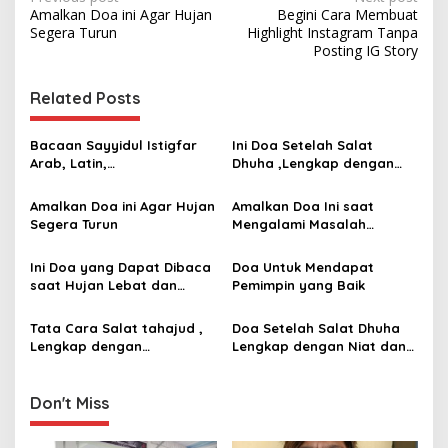
P
Amalkan Doa ini Agar Hujan
Begini Cara Membuat
o
‎Segera Turun ‎
Highlight Instagram Tanpa
s
Posting IG Story
t
Related Posts
n
a
Bacaan Sayyidul Istigfar
Ini Doa Setelah Salat
v
Arab, Latin,
Dhuha ,Lengkap dengan
Terjemahan,dan
Niat dan Keutamaannya ‎
i
Keutamaannya
Amalkan Doa ini Agar Hujan
Amalkan Doa Ini saat
g
‎Segera Turun ‎
‎Mengalami Masalah
Keuangan
a
Ini Doa yang Dapat Dibaca
Doa Untuk Mendapat
t
saat Hujan Lebat dan
Pemimpin yang Baik ‎
i
Angin Kencang
Tata Cara Salat tahajud ,
Doa Setelah Salat Dhuha
o
Lengkap dengan
Lengkap dengan Niat dan
n
Keutamaan dan Doanya‎
Keutamaannya ‎
Don't Miss