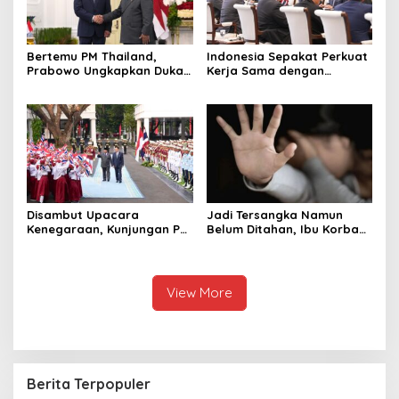
Bertemu PM Thailand,
Indonesia Sepakat Perkuat
Prabowo Ungkapkan Duka
Kerja Sama dengan
Cita kepada Putri dan
Thailand, dari Pangan
Selamat Ulang Tahun ke
hingga Ekonomi Digital
Raja Thailand
Disambut Upacara
Jadi Tersangka Namun
Kenegaraan, Kunjungan PM
Belum Ditahan, Ibu Korban
Anutin Charnvirakul Perkuat
di Pekalongan Pertanyakan
Hubungan Indonesia-
Keseriusan Polisi Tangani
Thailand
Kasus Rudapksa Sampai
Anaknya Hamil
View More
Berita Terpopuler