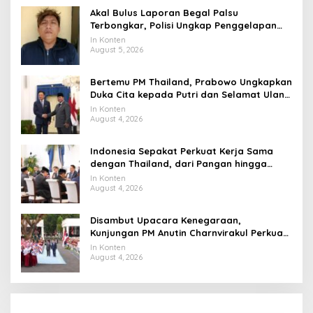
Akal Bulus Laporan Begal Palsu
Terbongkar, Polisi Ungkap Penggelapan
Uang Perusahaan untuk Crypto
In Konten
August 5, 2026
Bertemu PM Thailand, Prabowo Ungkapkan
Duka Cita kepada Putri dan Selamat Ulang
Tahun ke Raja Thailand
In Konten
August 4, 2026
Indonesia Sepakat Perkuat Kerja Sama
dengan Thailand, dari Pangan hingga
Ekonomi Digital
In Konten
August 4, 2026
Disambut Upacara Kenegaraan,
Kunjungan PM Anutin Charnvirakul Perkuat
Hubungan Indonesia-Thailand
In Konten
August 4, 2026