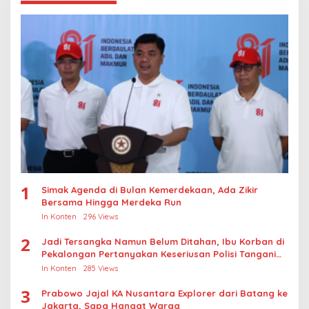
1
Simak Agenda di Bulan Kemerdekaan, Ada Zikir
Bersama Hingga Merdeka Run
In Konten
296 Views
2
Jadi Tersangka Namun Belum Ditahan, Ibu Korban di
Pekalongan Pertanyakan Keseriusan Polisi Tangani
Kasus Rudapksa Sampai Anaknya Hamil
In Konten
285 Views
3
Prabowo Jajal KA Nusantara Explorer dari Batang ke
Jakarta, Sapa Hangat Warga