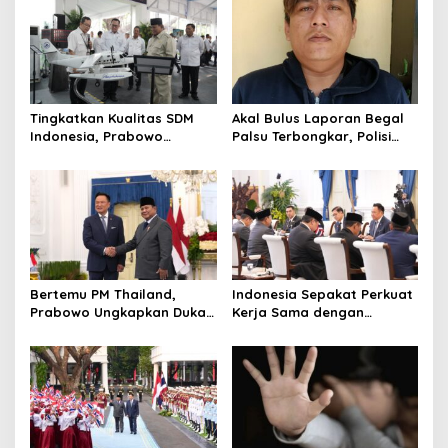
Tingkatkan Kualitas SDM
Akal Bulus Laporan Begal
Indonesia, Prabowo
Palsu Terbongkar, Polisi
Bangun Sekolah Unggulan
Ungkap Penggelapan Uang
hingga Undang Universitas
Perusahaan untuk Crypto
Terbaik Dunia
Bertemu PM Thailand,
Indonesia Sepakat Perkuat
Prabowo Ungkapkan Duka
Kerja Sama dengan
Cita kepada Putri dan
Thailand, dari Pangan
Selamat Ulang Tahun ke
hingga Ekonomi Digital
Raja Thailand