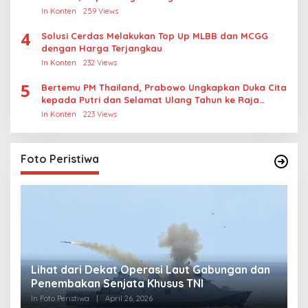
In Konten
259 Views
4
Solusi Cerdas Melakukan Top Up MLBB dan MCGG
dengan Harga Terjangkau
In Konten
232 Views
5
Bertemu PM Thailand, Prabowo Ungkapkan Duka Cita
kepada Putri dan Selamat Ulang Tahun ke Raja
Thailand
In Konten
223 Views
Foto Peristiwa
Lihat dari Dekat Operasi Laut Gabungan dan
L
Penembakan Senjata Khusus TNI
M
R
In Foto Peristiwa
|
April 26, 2026
In 