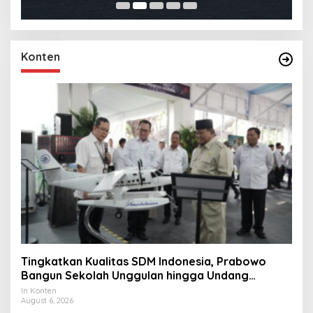
Konten
Tingkatkan Kualitas SDM Indonesia, Prabowo
Bangun Sekolah Unggulan hingga Undang
Universitas Terbaik Dunia
In Konten
August 6, 2026