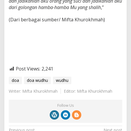
dan jadikanlah aku orang yang suci dan jadikanlah aku
dari golongan hamba-hamba Mu yang shalih
,”
(Dari berbagai sumber/ Mifta Khurokhmah)
Post Views:
2,241
doa
doa wudhu
wudhu
Writer: Mifta Khurokhmah
Editor: Mifta Khurokhmah
Follow Us
Previous post
Next post