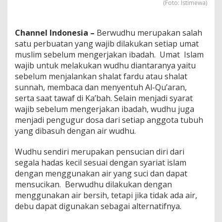
(Foto: Istimewa)
a
r
a
Channel Indonesia –
Berwudhu merupakan salah
n
y
satu perbuatan yang wajib dilakukan setiap umat
a
muslim sebelum mengerjakan ibadah. Umat Islam
wajib untuk melakukan wudhu diantaranya yaitu
sebelum menjalankan shalat fardu atau shalat
sunnah, membaca dan menyentuh Al-Qu’aran,
serta saat tawaf di Ka’bah. Selain menjadi syarat
wajib sebelum mengerjakan ibadah, wudhu juga
menjadi pengugur dosa dari setiap anggota tubuh
yang dibasuh dengan air wudhu.
Wudhu sendiri merupakan pensucian diri dari
segala hadas kecil sesuai dengan syariat islam
dengan menggunakan air yang suci dan dapat
mensucikan. Berwudhu dilakukan dengan
menggunakan air bersih, tetapi jika tidak ada air,
debu dapat digunakan sebagai alternatifnya.