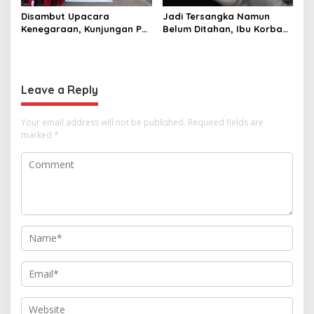
Disambut Upacara
Jadi Tersangka Namun
Kenegaraan, Kunjungan PM
Belum Ditahan, Ibu Korban
Anutin Charnvirakul Perkuat
di Pekalongan Pertanyakan
Hubungan Indonesia-
Keseriusan Polisi Tangani
Thailand
Kasus Rudapksa Sampai
Anaknya Hamil
Leave a Reply
Your email address will not be published.
Required fields are
marked
*