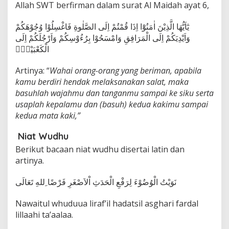
Allah SWT berfirman dalam surat Al Maidah ayat 6,
يٰٓاَيُّهَا الَّذِيْنَ اٰمَنُوْٓا اِذَا قُمْتُمْ اِلَى الصَّلٰوةِ فَاغْسِلُوْا وُجُوْهَكُمْ
وَاَيْدِيَكُمْ اِلَى الْمَرَافِقِ وَامْسَحُوْا بِرُءُوْسِكُمْ وَاَرْجُلَكُمْ اِلَى
الْكَعْبَيْنِۗ
Artinya: “
Wahai orang-orang yang beriman, apabila
kamu berdiri hendak melaksanakan salat, maka
basuhlah wajahmu dan tanganmu sampai ke siku serta
usaplah kepalamu dan (basuh) kedua kakimu sampai
kedua mata kaki,”
Niat Wudhu
Berikut bacaan niat wudhu disertai latin dan
artinya.
نَوَيْتُ الْوُضُوْءَ لِرَفْعِ الْحَدَثِ اْلاَصْغَرِ فَرْضًا ِللهِ تَعَالَى
Nawaitul whuduua liraf’il hadatsil asghari fardal
lillaahi ta’aalaa.