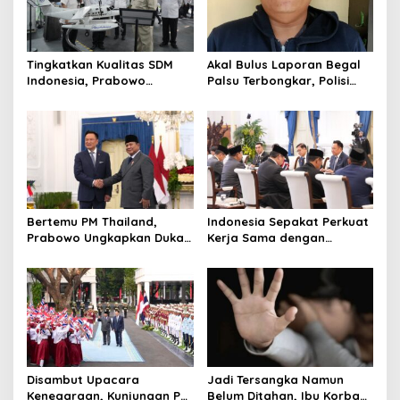
Tingkatkan Kualitas SDM
Akal Bulus Laporan Begal
Indonesia, Prabowo
Palsu Terbongkar, Polisi
Bangun Sekolah Unggulan
Ungkap Penggelapan Uang
hingga Undang Universitas
Perusahaan untuk Crypto
Terbaik Dunia
Bertemu PM Thailand,
Indonesia Sepakat Perkuat
Prabowo Ungkapkan Duka
Kerja Sama dengan
Cita kepada Putri dan
Thailand, dari Pangan
Selamat Ulang Tahun ke
hingga Ekonomi Digital
Raja Thailand
Disambut Upacara
Jadi Tersangka Namun
Kenegaraan, Kunjungan PM
Belum Ditahan, Ibu Korban