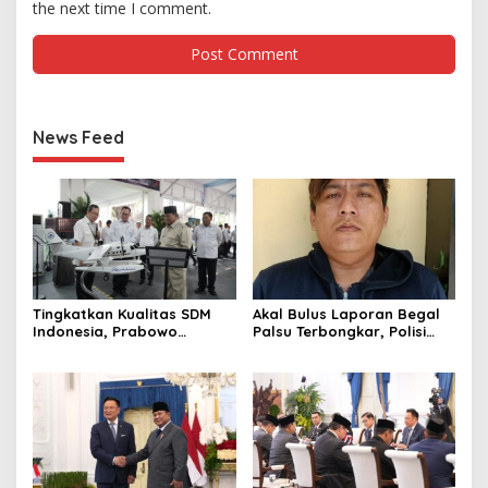
the next time I comment.
News Feed
Tingkatkan Kualitas SDM
Akal Bulus Laporan Begal
Indonesia, Prabowo
Palsu Terbongkar, Polisi
Bangun Sekolah Unggulan
Ungkap Penggelapan Uang
hingga Undang Universitas
Perusahaan untuk Crypto
Terbaik Dunia