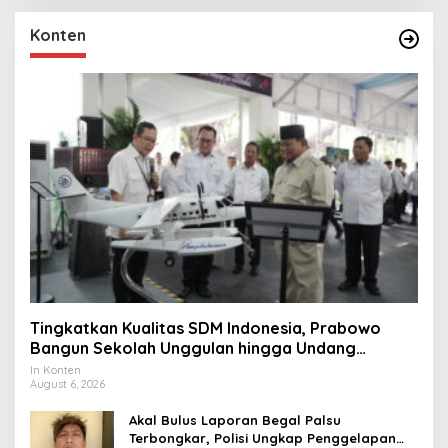
Konten
Tingkatkan Kualitas SDM Indonesia, Prabowo
Bangun Sekolah Unggulan hingga Undang
Universitas Terbaik Dunia
In Konten
August 6, 2026
Akal Bulus Laporan Begal Palsu
Terbongkar, Polisi Ungkap Penggelapan