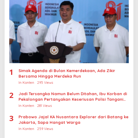
1
Simak Agenda di Bulan Kemerdekaan, Ada Zikir
Bersama Hingga Merdeka Run
In Konten
295 Views
2
Jadi Tersangka Namun Belum Ditahan, Ibu Korban di
Pekalongan Pertanyakan Keseriusan Polisi Tangani
Kasus Rudapksa Sampai Anaknya Hamil
In Konten
281 Views
3
Prabowo Jajal KA Nusantara Explorer dari Batang ke
Jakarta, Sapa Hangat Warga
In Konten
259 Views