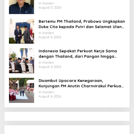
Uang Perusahaan untuk Crypto
In Konten
August 5, 2026
Bertemu PM Thailand, Prabowo Ungkapkan
Duka Cita kepada Putri dan Selamat Ulang
Tahun ke Raja Thailand
In Konten
August 4, 2026
Indonesia Sepakat Perkuat Kerja Sama
dengan Thailand, dari Pangan hingga
Ekonomi Digital
In Konten
August 4, 2026
Disambut Upacara Kenegaraan,
Kunjungan PM Anutin Charnvirakul Perkuat
Hubungan Indonesia-Thailand
In Konten
August 4, 2026