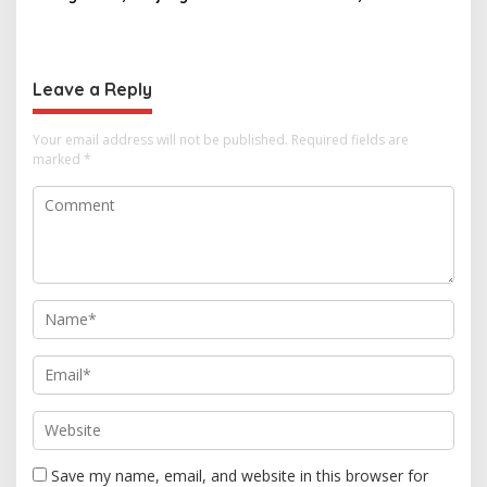
Anutin Charnvirakul Perkuat
di Pekalongan Pertanyakan
Hubungan Indonesia-
Keseriusan Polisi Tangani
Thailand
Kasus Rudapksa Sampai
Anaknya Hamil
Leave a Reply
Your email address will not be published.
Required fields are
marked
*
Save my name, email, and website in this browser for