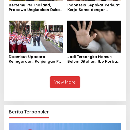
Bertemu PM Thailand,
Indonesia Sepakat Perkuat
Prabowo Ungkapkan Duka
Kerja Sama dengan
Cita kepada Putri dan
Thailand, dari Pangan
Selamat Ulang Tahun ke
hingga Ekonomi Digital
Raja Thailand
Disambut Upacara
Jadi Tersangka Namun
Kenegaraan, Kunjungan PM
Belum Ditahan, Ibu Korban
Anutin Charnvirakul Perkuat
di Pekalongan Pertanyakan
Hubungan Indonesia-
Keseriusan Polisi Tangani
Thailand
Kasus Rudapksa Sampai
Anaknya Hamil
View More
Berita Terpopuler