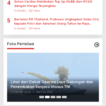
4
Solusi Cerdas Melakukan Top Up MLBB dan MCGG
dengan Harga Terjangkau
In Konten
232 Views
5
Bertemu PM Thailand, Prabowo Ungkapkan Duka Cita
kepada Putri dan Selamat Ulang Tahun ke Raja
Thailand
In Konten
219 Views
Foto Peristiwa
Lihat dari Dekat Operasi Laut Gabungan dan
L
Penembakan Senjata Khusus TNI
M
R
In Foto Peristiwa
|
April 26, 2026
In 