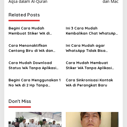
s
Aqsa dalam Al-Quran ‎
dan Mac
t
Related Posts
n
a
Begini Cara Mudah
Ini 3 Cara Mudah
v
Membuat Stiker WA di
Kembalikan Chat WhatsApp
Perangkat iPhone ‎
yang Terhapus
i
Cara Menonaktifkan
Ini Cara Mudah agar
g
Centang Biru di WA dan
WhatsApp Tidak Bisa
Mengaktifkannya ‎
Ditelepon Tanpa Blokir
a
Cara Mudah Download
Cara Mudah Membuat
t
Status WA Tanpa Aplikasi
Stiker WA Tanpa Aplikasi
i
Tambahan ‎
Tambahan ‎
Begini Cara Menggunakan 1
Cara Sinkronisasi Kontak
o
No WA di 2 Hp Tanpa
WA di Perangkat Baru ‎
n
WhatsApp Web‎
Don't Miss