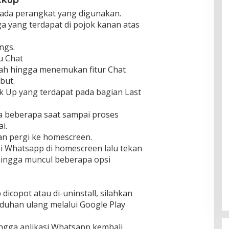
ada perangkat yang digunakan.
iga yang terdapat di pojok kanan atas
ngs.
u Chat
awah hingga menemukan fitur Chat
ebut.
k Up yang terdapat pada bagian Last
ga beberapa saat sampai proses
i.
dan pergi ke homescreen.
si Whatsapp di homescreen lalu tekan
hingga muncul beberapa opsi
dicopot atau di-uninstall, silahkan
uhan ulang melalui Google Play
ngga aplikasi Whatsapp kembali