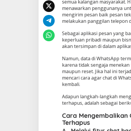
semua kalangan masyarakat. Ha
r
menawarkan penggunanya untu
h
mengirim pesan baik pesan teks
a
p
melakukan panggilan telepon d
u
s
Sebagai aplikasi pesan yang b
keperluan pribadi maupun bisn
akan tersimpan di dalam aplika
Namun, data di WhatsApp terma
karena tidak sengaja menekan fi
maupun reset. Jika hal ini ter
mencari cara agar chat di What
kembali.
Adapun langkah-langkah meng
terhapus, adalah sebagai berik
Cara Mengembalikan 
Terhapus
A. Melalui fitur chat ba