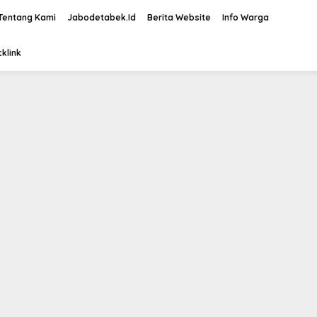
Tentang Kami
Jabodetabek.Id
Berita Website
Info Warga
klink