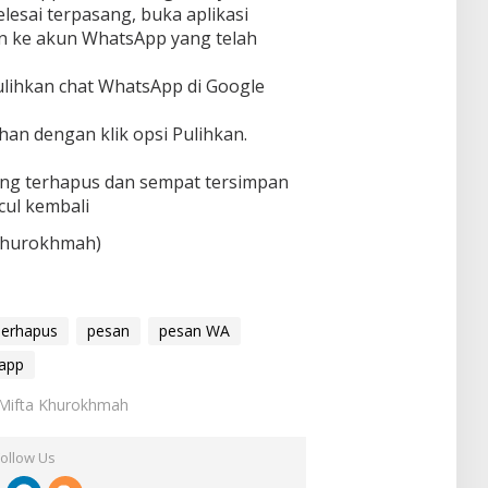
lesai terpasang, buka aplikasi
in ke akun WhatsApp yang telah
ulihkan chat WhatsApp di Google
an dengan klik opsi Pulihkan.
ang terhapus dan sempat tersimpan
cul kembali
 Khurokhmah)
Terhapus
pesan
pesan WA
app
: Mifta Khurokhmah
Follow Us