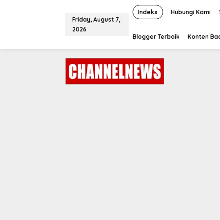
S
k
Indeks
Hubungi Kami
Friday, August 7,
i
2026
p
Blogger Terbaik
Konten Bac
t
o
c
o
n
t
e
n
t