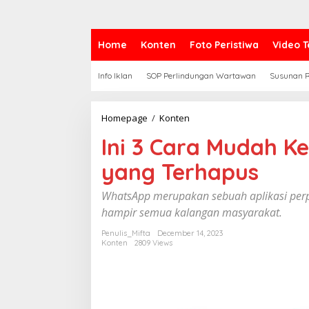
Home
Konten
Foto Peristiwa
Video T
Info Iklan
SOP Perlindungan Wartawan
Susunan R
Homepage
/
Konten
I
n
Ini 3 Cara Mudah 
i
3
yang Terhapus
C
a
r
WhatsApp merupakan sebuah aplikasi per
a
hampir semua kalangan masyarakat.
M
u
Penulis_Mifta
December 14, 2023
d
Konten
2809 Views
a
h
K
e
m