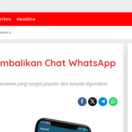
erkini
Headline
edaksi
Kembalikan Chat WhatsApp
pesanan yang sangat populer dan banyak digunakan