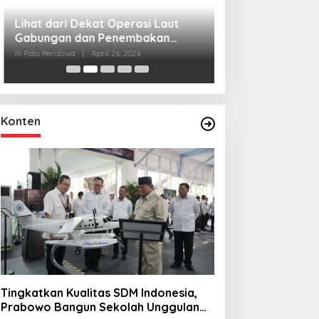
Lihat dari Dekat
Miraj Nabi Muh
Santunan Anak Y
In Foto Peristiwa
|
Janu
Rt001/Rw012 Pa
Konten
Tingkatkan Kualitas SDM Indonesia,
Prabowo Bangun Sekolah Unggulan