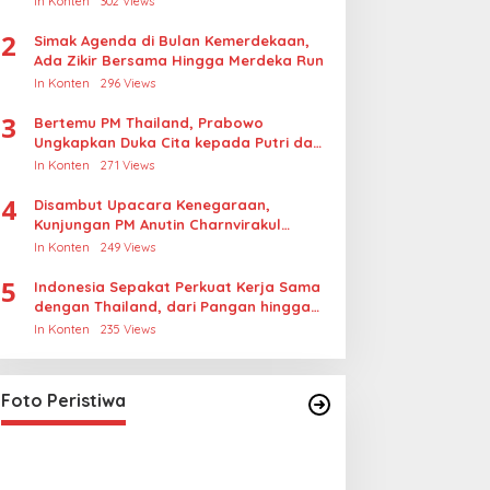
In Konten
302 Views
Rudapksa Sampai Anaknya Hamil
2
Simak Agenda di Bulan Kemerdekaan,
Ada Zikir Bersama Hingga Merdeka Run
In Konten
296 Views
3
Bertemu PM Thailand, Prabowo
Ungkapkan Duka Cita kepada Putri dan
Selamat Ulang Tahun ke Raja Thailand
In Konten
271 Views
4
Disambut Upacara Kenegaraan,
Kunjungan PM Anutin Charnvirakul
Perkuat Hubungan Indonesia-Thailand
In Konten
249 Views
5
Indonesia Sepakat Perkuat Kerja Sama
dengan Thailand, dari Pangan hingga
Ekonomi Digital
In Konten
235 Views
Lihat dari Dekat Operasi Laut
Gabungan dan Penembakan
Senjata Khusus TNI
In Foto Peristiwa
|
April 26, 2026
Foto Peristiwa