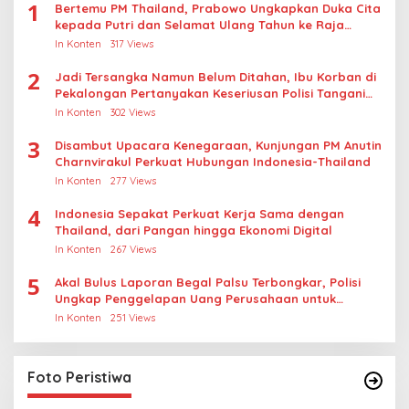
1
Bertemu PM Thailand, Prabowo Ungkapkan Duka Cita
kepada Putri dan Selamat Ulang Tahun ke Raja
Thailand
In Konten
317 Views
2
Jadi Tersangka Namun Belum Ditahan, Ibu Korban di
Pekalongan Pertanyakan Keseriusan Polisi Tangani
Kasus Rudapksa Sampai Anaknya Hamil
In Konten
302 Views
3
Disambut Upacara Kenegaraan, Kunjungan PM Anutin
Charnvirakul Perkuat Hubungan Indonesia-Thailand
In Konten
277 Views
4
Indonesia Sepakat Perkuat Kerja Sama dengan
Thailand, dari Pangan hingga Ekonomi Digital
In Konten
267 Views
5
Akal Bulus Laporan Begal Palsu Terbongkar, Polisi
Ungkap Penggelapan Uang Perusahaan untuk
Crypto
In Konten
251 Views
Foto Peristiwa