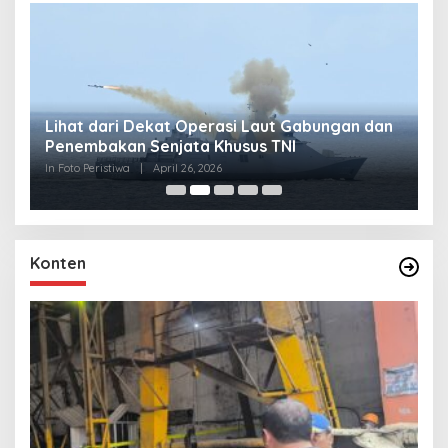
Lihat dari Dekat Operasi Laut Gabungan dan
L
Penembakan Senjata Khusus TNI
M
R
In Foto Peristiwa
|
April 26, 2026
In 
Konten