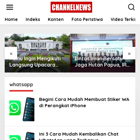
S
k
i
p
Home
Indeks
Konten
Foto Peristiwa
Video Terkini
t
o
c
o
n
«
»
t
Kamu Ingin Mengikuti
Lintas Iman Bersatu
e
n
Langsung Upacara
Jaga Hutan Papua, IRI
t
HUT Ke-81
Indonesia Resmikan
Kemerdekaan RI di
Chapter Papua Barat
Istana? Ini Link
Daya
whatsapp
Pendaftaran Resminya
di Sini
Begini Cara Mudah Membuat Stiker WA
di Perangkat iPhone ‎
Ini 3 Cara Mudah Kembalikan Chat