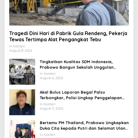
Tragedi Dini Hari di Pabrik Gula Rendeng, Pekerja
Tewas Tertimpa Alat Pengangkat Tebu
In Konten
August 8, 2026
Tingkatkan Kualitas SDM Indonesia,
Prabowo Bangun Sekolah Unggulan
hingga Undang Universitas Terbaik Dunia
In Konten
August 6, 2026
Akal Bulus Laporan Begal Palsu
Terbongkar, Polisi Ungkap Penggelapan
Uang Perusahaan untuk Crypto
In Konten
August 5, 2026
Bertemu PM Thailand, Prabowo Ungkapkan
Duka Cita kepada Putri dan Selamat Ulang
Tahun ke Raja Thailand
In Konten