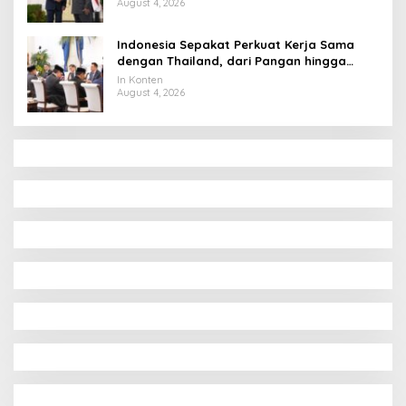
August 4, 2026
Indonesia Sepakat Perkuat Kerja Sama
dengan Thailand, dari Pangan hingga
Ekonomi Digital
In Konten
August 4, 2026