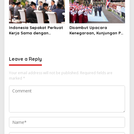
Indonesia Sepakat Perkuat
Disambut Upacara
Kerja Sama dengan
Kenegaraan, Kunjungan PM
Thailand, dari Pangan
Anutin Charnvirakul Perkuat
hingga Ekonomi Digital
Hubungan Indonesia-
Thailand
Leave a Reply
Your email address will not be published.
Required fields are
marked
*