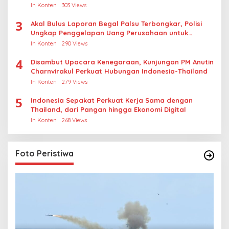
Kasus Rudapksa Sampai Anaknya Hamil
In Konten
303 Views
3
Akal Bulus Laporan Begal Palsu Terbongkar, Polisi
Ungkap Penggelapan Uang Perusahaan untuk
Crypto
In Konten
290 Views
4
Disambut Upacara Kenegaraan, Kunjungan PM Anutin
Charnvirakul Perkuat Hubungan Indonesia-Thailand
In Konten
279 Views
5
Indonesia Sepakat Perkuat Kerja Sama dengan
Thailand, dari Pangan hingga Ekonomi Digital
In Konten
268 Views
Foto Peristiwa