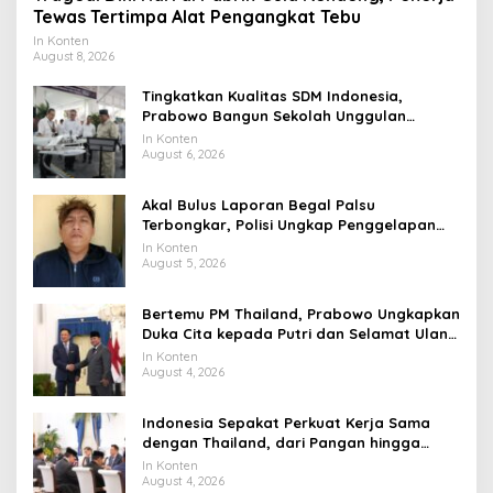
Tewas Tertimpa Alat Pengangkat Tebu
In Konten
August 8, 2026
Tingkatkan Kualitas SDM Indonesia,
Prabowo Bangun Sekolah Unggulan
hingga Undang Universitas Terbaik Dunia
In Konten
August 6, 2026
Akal Bulus Laporan Begal Palsu
Terbongkar, Polisi Ungkap Penggelapan
Uang Perusahaan untuk Crypto
In Konten
August 5, 2026
Bertemu PM Thailand, Prabowo Ungkapkan
Duka Cita kepada Putri dan Selamat Ulang
Tahun ke Raja Thailand
In Konten
August 4, 2026
Indonesia Sepakat Perkuat Kerja Sama
dengan Thailand, dari Pangan hingga
Ekonomi Digital
In Konten
August 4, 2026