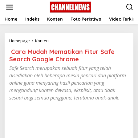
S
k
i
p
Home
Indeks
Konten
Foto Peristiwa
Video Terkini
t
o
c
Homepage
/
Konten
o
C
n
‎ Cara Mudah Mematikan Fitur Safe
a
t
r
e
Search Google Chrome
a
n
Safe Search merupakan sebuah fitur yang telah
M
t
u
disediakan oleh beberapa mesin pencari dan platform
d
online guna menyaring hasil pencarian yang
a
mengandung konten dewasa, eksplisit, atau tidak
h
M
sesuai bagi semua pengguna, terutama anak-anak.
e
m
a
t
i
k
a