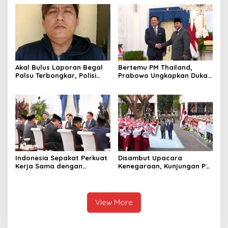
Pengangkat Tebu
hingga Undang Universitas
Terbaik Dunia
Akal Bulus Laporan Begal
Bertemu PM Thailand,
Palsu Terbongkar, Polisi
Prabowo Ungkapkan Duka
Ungkap Penggelapan Uang
Cita kepada Putri dan
Perusahaan untuk Crypto
Selamat Ulang Tahun ke
Raja Thailand
Indonesia Sepakat Perkuat
Disambut Upacara
Kerja Sama dengan
Kenegaraan, Kunjungan PM
Thailand, dari Pangan
Anutin Charnvirakul Perkuat
hingga Ekonomi Digital
Hubungan Indonesia-
Thailand
View More