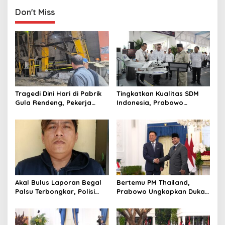
i
g
Don't Miss
a
t
i
o
n
Tragedi Dini Hari di Pabrik
Tingkatkan Kualitas SDM
Gula Rendeng, Pekerja
Indonesia, Prabowo
Tewas Tertimpa Alat
Bangun Sekolah Unggulan
Pengangkat Tebu
hingga Undang Universitas
Terbaik Dunia
Akal Bulus Laporan Begal
Bertemu PM Thailand,
Palsu Terbongkar, Polisi
Prabowo Ungkapkan Duka
Ungkap Penggelapan Uang
Cita kepada Putri dan
Perusahaan untuk Crypto
Selamat Ulang Tahun ke
Raja Thailand