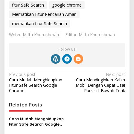
fitur Safe Search
google chrome
Mematikan Fitur Pencarian Aman
mematikan fitur Safe Search
Writer: Mifta Khurokhmah
Editor: Mifta Khurokhmah
Follow Us
P
Previous post
Next post
Cara Mudah Menghidupkan
Cara Mendinginkan Kabin
o
Fitur Safe Search Google
Mobil Dengan Cepat Usai
s
Chrome
Parkir di Bawah Terik
t
Related Posts
n
a
Cara Mudah Menghidupkan
v
Fitur Safe Search Google
Chrome