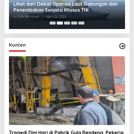
Lihat dari Dekat Operasi Laut Gabungan dan
L
Penembakan Senjata Khusus TNI
M
R
In Foto Peristiwa
|
April 26, 2026
In 
Konten
Tragedi Dini Hari di Pabrik Gula Rendeng, Pekerja