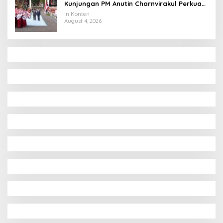
Kunjungan PM Anutin Charnvirakul Perkuat
Hubungan Indonesia-Thailand
In Konten
August 4, 2026