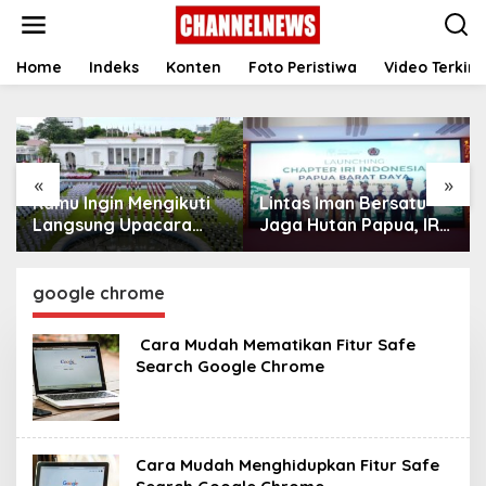
S
k
i
p
Home
Indeks
Konten
Foto Peristiwa
Video Terkini
t
o
c
o
n
«
»
t
Kamu Ingin Mengikuti
Lintas Iman Bersatu
e
n
Langsung Upacara
Jaga Hutan Papua, IRI
t
HUT Ke-81
Indonesia Resmikan
Kemerdekaan RI di
Chapter Papua Barat
Istana? Ini Link
Daya
google chrome
Pendaftaran Resminya
di Sini
‎ Cara Mudah Mematikan Fitur Safe
Search Google Chrome
Cara Mudah Menghidupkan Fitur Safe