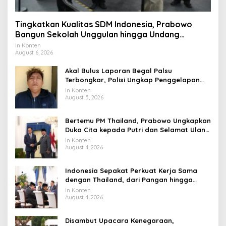
Tingkatkan Kualitas SDM Indonesia, Prabowo
Bangun Sekolah Unggulan hingga Undang
Universitas Terbaik Dunia
In Konten
August 6, 2026
Akal Bulus Laporan Begal Palsu
Terbongkar, Polisi Ungkap Penggelapan
Uang Perusahaan untuk Crypto
In Konten
August 5, 2026
Bertemu PM Thailand, Prabowo Ungkapkan
Duka Cita kepada Putri dan Selamat Ulang
Tahun ke Raja Thailand
In Konten
August 4, 2026
Indonesia Sepakat Perkuat Kerja Sama
dengan Thailand, dari Pangan hingga
Ekonomi Digital
In Konten
August 4, 2026
Disambut Upacara Kenegaraan,