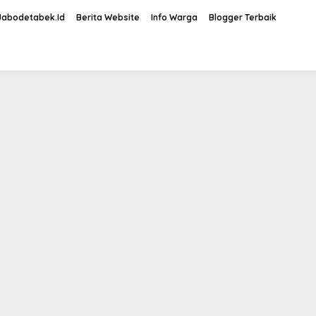
Jabodetabek.Id
Berita Website
Info Warga
Blogger Terbaik