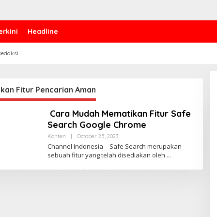
erkini
Headline
edaksi
kan Fitur Pencarian Aman
‎ Cara Mudah Mematikan Fitur Safe
Search Google Chrome
Konten
|
October 25, 2023
B
Y
Channel Indonesia – Safe Search merupakan
P
sebuah fitur yang telah disediakan oleh
E
N
U
L
I
S
_
M
I