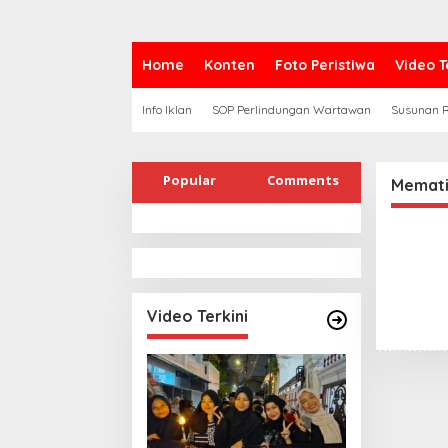
Home
Konten
Foto Peristiwa
Video T
Info Iklan
SOP Perlindungan Wartawan
Susunan R
Popular
Comments
Memati
Video Terkini