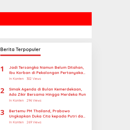
Berita Terpopuler
1
Jadi Tersangka Namun Belum Ditahan,
Ibu Korban di Pekalongan Pertanyakan
Keseriusan Polisi Tangani Kasus
In Konten
302 Views
Rudapksa Sampai Anaknya Hamil
2
Simak Agenda di Bulan Kemerdekaan,
Ada Zikir Bersama Hingga Merdeka Run
In Konten
296 Views
3
Bertemu PM Thailand, Prabowo
Ungkapkan Duka Cita kepada Putri dan
Selamat Ulang Tahun ke Raja Thailand
In Konten
269 Views