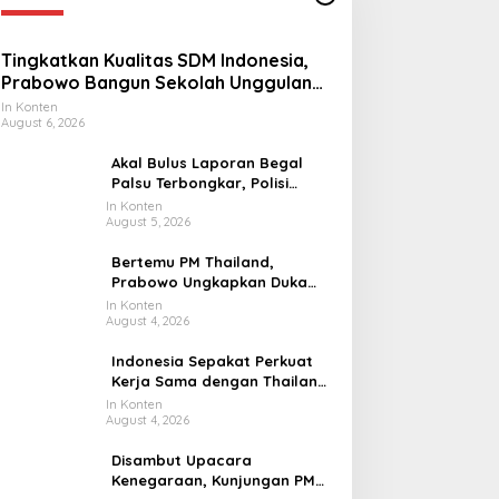
Tingkatkan Kualitas SDM Indonesia,
Prabowo Bangun Sekolah Unggulan
hingga Undang Universitas Terbaik
In Konten
August 6, 2026
Dunia
Akal Bulus Laporan Begal
Palsu Terbongkar, Polisi
Ungkap Penggelapan Uang
In Konten
August 5, 2026
Perusahaan untuk Crypto
Bertemu PM Thailand,
Prabowo Ungkapkan Duka
Cita kepada Putri dan
In Konten
August 4, 2026
Selamat Ulang Tahun ke Raja
Thailand
Indonesia Sepakat Perkuat
Kerja Sama dengan Thailand,
dari Pangan hingga Ekonomi
In Konten
August 4, 2026
Digital
Disambut Upacara
Kenegaraan, Kunjungan PM