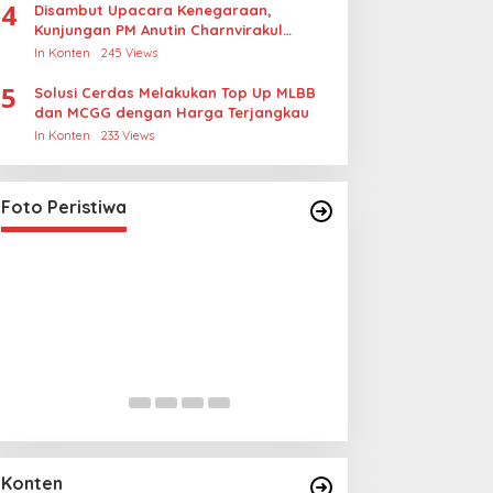
4
Disambut Upacara Kenegaraan,
Kunjungan PM Anutin Charnvirakul
Perkuat Hubungan Indonesia-Thailand
In Konten
245 Views
5
Solusi Cerdas Melakukan Top Up MLBB
dan MCGG dengan Harga Terjangkau
In Konten
233 Views
l
Foto Peristiwa
Lihat dari Dekat Operasi Laut
Lihat dari De
Gabungan dan Penembakan
Miraj Nabi M
Senjata Khusus TNI
Santunan Anak
In Foto Peristiwa
|
April 26, 2026
In Foto Peristiwa
|
Rt001/Rw012 
Konten