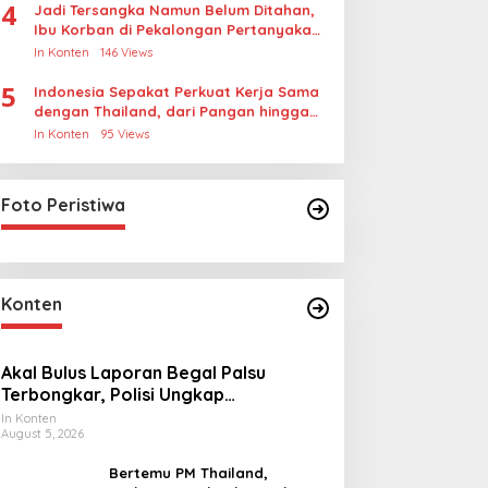
4
Jadi Tersangka Namun Belum Ditahan,
Ibu Korban di Pekalongan Pertanyakan
Keseriusan Polisi Tangani Kasus
In Konten
146 Views
Rudapksa Sampai Anaknya Hamil
5
Indonesia Sepakat Perkuat Kerja Sama
dengan Thailand, dari Pangan hingga
Ekonomi Digital
In Konten
95 Views
Foto Peristiwa
Konten
Akal Bulus Laporan Begal Palsu
Terbongkar, Polisi Ungkap
Penggelapan Uang Perusahaan untuk
In Konten
August 5, 2026
Crypto
Bertemu PM Thailand,