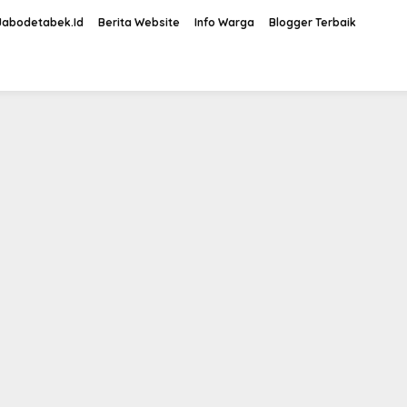
Jabodetabek.Id
Berita Website
Info Warga
Blogger Terbaik