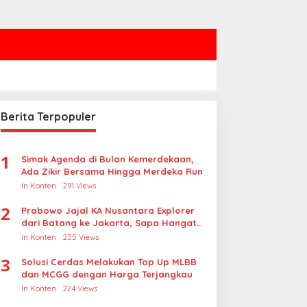
Berita Terpopuler
1
Simak Agenda di Bulan Kemerdekaan,
Ada Zikir Bersama Hingga Merdeka Run
In Konten
291 Views
2
Prabowo Jajal KA Nusantara Explorer
dari Batang ke Jakarta, Sapa Hangat
Warga
In Konten
255 Views
3
Solusi Cerdas Melakukan Top Up MLBB
dan MCGG dengan Harga Terjangkau
In Konten
224 Views