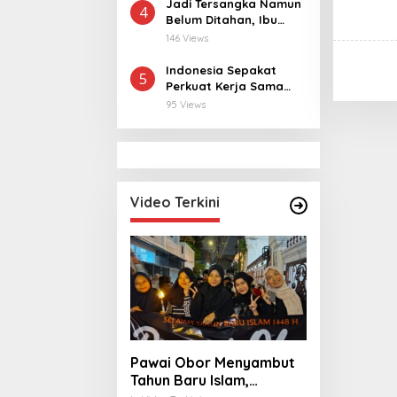
Terjangkau
Jadi Tersangka Namun
4
Belum Ditahan, Ibu
Korban di Pekalongan
146 Views
Pertanyakan
Keseriusan Polisi
Indonesia Sepakat
5
Tangani Kasus
Perkuat Kerja Sama
Rudapksa Sampai
dengan Thailand, dari
95 Views
Anaknya Hamil
Pangan hingga
Ekonomi Digital
Video Terkini
Pawai Obor Menyambut
Tahun Baru Islam,