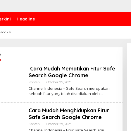
erkini
Headline
edaksi
e
‎ Cara Mudah Mematikan Fitur Safe
Search Google Chrome
Konten
|
October 25, 2023
B
Y
Channel Indonesia – Safe Search merupakan
P
sebuah fitur yang telah disediakan oleh
E
N
U
L
Cara Mudah Menghidupkan Fitur
I
S
Safe Search Google Chrome
_
M
Konten
|
October 25, 2023
B
I
Y
Channel Indonesia – Fitur Safe Search atau