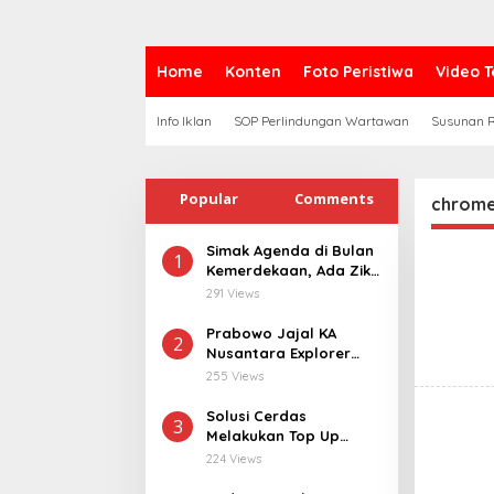
Home
Konten
Foto Peristiwa
Video T
Info Iklan
SOP Perlindungan Wartawan
Susunan R
Popular
Comments
chrom
Simak Agenda di Bulan
1
Kemerdekaan, Ada Zikir
Bersama Hingga
291 Views
Merdeka Run
Prabowo Jajal KA
2
Nusantara Explorer
dari Batang ke
255 Views
Jakarta, Sapa Hangat
Warga
Solusi Cerdas
3
Melakukan Top Up
MLBB dan MCGG
224 Views
dengan Harga