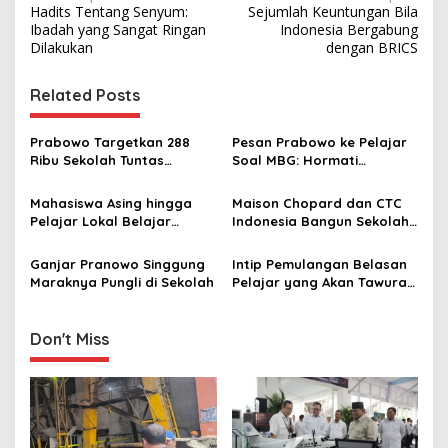
Hadits Tentang Senyum:
Sejumlah Keuntungan Bila
o
Ibadah yang Sangat Ringan
Indonesia Bergabung
s
Dilakukan
dengan BRICS
t
Related Posts
n
a
Prabowo Targetkan 288
Pesan Prabowo ke Pelajar
v
Ribu Sekolah Tuntas
Soal MBG: Hormati
Direvitalisasi pada 2028
Orangtua dan Guru, Tak
i
Perlu Berterima Kasih pada
Mahasiswa Asing hingga
Maison Chopard dan CTC
g
Prabowo
Pelajar Lokal Belajar
Indonesia Bangun Sekolah
Sejarah di Visit Culture
PAUD Ramah Lingkungan
a
Museum Gubug Wayang
Ganjar Pranowo Singgung
Intip Pemulangan Belasan
t
Bersama Kombes Tri
Maraknya Pungli di Sekolah
Pelajar yang Akan Tawuran
Suhartanto, Terima Kasih
i
di Jakarta Barat
Pak Polisi
o
Don't Miss
n