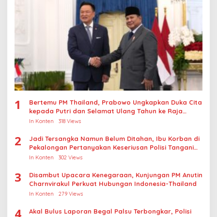
1
Bertemu PM Thailand, Prabowo Ungkapkan Duka Cita
kepada Putri dan Selamat Ulang Tahun ke Raja
Thailand
In Konten
318 Views
2
Jadi Tersangka Namun Belum Ditahan, Ibu Korban di
Pekalongan Pertanyakan Keseriusan Polisi Tangani
Kasus Rudapksa Sampai Anaknya Hamil
In Konten
302 Views
3
Disambut Upacara Kenegaraan, Kunjungan PM Anutin
Charnvirakul Perkuat Hubungan Indonesia-Thailand
In Konten
279 Views
4
Akal Bulus Laporan Begal Palsu Terbongkar, Polisi