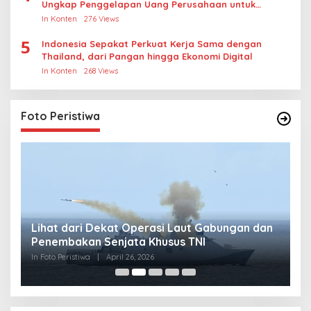
Ungkap Penggelapan Uang Perusahaan untuk
Crypto
In Konten
276 Views
5
Indonesia Sepakat Perkuat Kerja Sama dengan
Thailand, dari Pangan hingga Ekonomi Digital
In Konten
268 Views
Foto Peristiwa
Lihat dari Dekat Operasi Laut Gabungan dan
L
Penembakan Senjata Khusus TNI
M
R
In Foto Peristiwa
|
April 26, 2026
In 