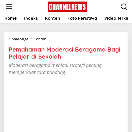
S
k
i
p
Home
Indeks
Konten
Foto Peristiwa
Video Terkini
t
o
c
Homepage
/
Konten
P
o
e
n
Pemahaman Moderasi Beragama Bagi
m
t
a
e
Pelajar di Sekolah
h
n
Moderasi beragama menjadi strategi penting
a
t
m
memperkuat cara pandang
a
n
M
o
d
e
r
a
s
i
B