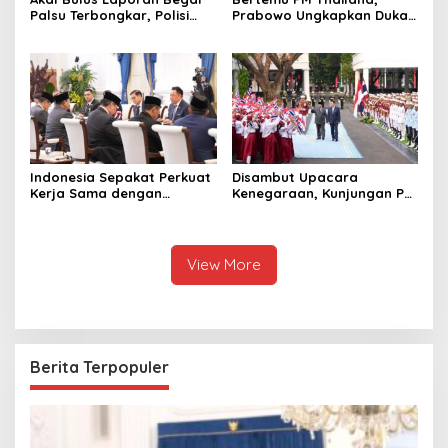
Palsu Terbongkar, Polisi
Prabowo Ungkapkan Duka
Ungkap Penggelapan Uang
Cita kepada Putri dan
Perusahaan untuk Crypto
Selamat Ulang Tahun ke
Raja Thailand
Indonesia Sepakat Perkuat
Disambut Upacara
Kerja Sama dengan
Kenegaraan, Kunjungan PM
Thailand, dari Pangan
Anutin Charnvirakul Perkuat
hingga Ekonomi Digital
Hubungan Indonesia-
Thailand
View More
Berita Terpopuler