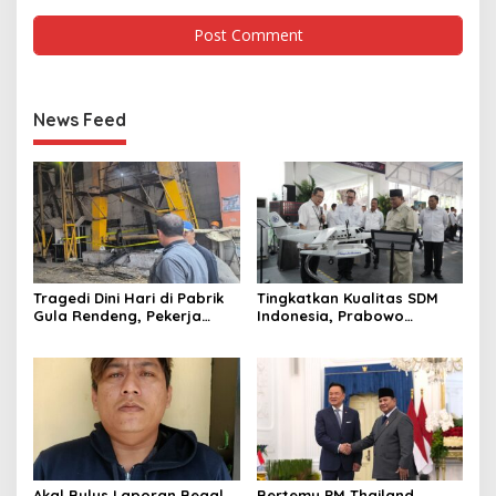
News Feed
Tragedi Dini Hari di Pabrik
Tingkatkan Kualitas SDM
Gula Rendeng, Pekerja
Indonesia, Prabowo
Tewas Tertimpa Alat
Bangun Sekolah Unggulan
Pengangkat Tebu
hingga Undang Universitas
Terbaik Dunia
Akal Bulus Laporan Begal
Bertemu PM Thailand,