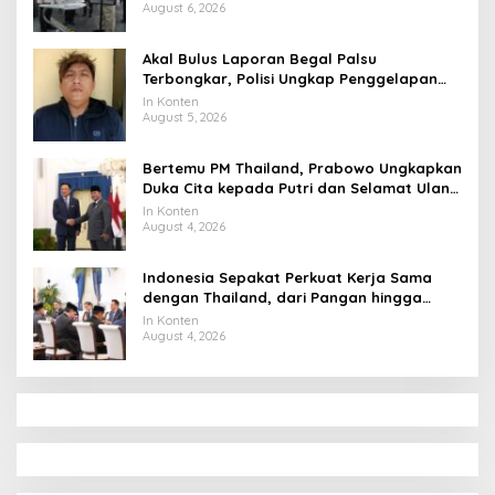
August 6, 2026
Akal Bulus Laporan Begal Palsu
Terbongkar, Polisi Ungkap Penggelapan
Uang Perusahaan untuk Crypto
In Konten
August 5, 2026
Bertemu PM Thailand, Prabowo Ungkapkan
Duka Cita kepada Putri dan Selamat Ulang
Tahun ke Raja Thailand
In Konten
August 4, 2026
Indonesia Sepakat Perkuat Kerja Sama
dengan Thailand, dari Pangan hingga
Ekonomi Digital
In Konten
August 4, 2026