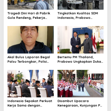
Tragedi Dini Hari di Pabrik
Tingkatkan Kualitas SDM
Gula Rendeng, Pekerja
Indonesia, Prabowo
Tewas Tertimpa Alat
Bangun Sekolah Unggulan
Pengangkat Tebu
hingga Undang Universitas
Terbaik Dunia
Akal Bulus Laporan Begal
Bertemu PM Thailand,
Palsu Terbongkar, Polisi
Prabowo Ungkapkan Duka
Ungkap Penggelapan Uang
Cita kepada Putri dan
Perusahaan untuk Crypto
Selamat Ulang Tahun ke
Raja Thailand
Indonesia Sepakat Perkuat
Disambut Upacara
Kerja Sama dengan
Kenegaraan, Kunjungan PM
Thailand, dari Pangan
Anutin Charnvirakul Perkuat