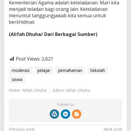
Kementerian Agama adalah keteladanan. Mari kita
menjadi teladan bagi orang lain. Keteladanan
menuntut tanggungjawab kita semua untuk
berkhidmat.
(Alifah Dhuha/ Dari Berbagai Sumber)
Post Views:
2,621
moderasi
pelajar
pemahaman
Sekolah
siswa
Writer: Alifah Dhuha
Editor: Alifah Dhuha
Follow Us
P
Previous post
Next post