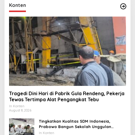
Konten
Tragedi Dini Hari di Pabrik Gula Rendeng, Pekerja
Tewas Tertimpa Alat Pengangkat Tebu
In Konten
August 8, 2026
Tingkatkan Kualitas SDM Indonesia,
Prabowo Bangun Sekolah Unggulan
hingga Undang Universitas Terbaik Dunia
In Konten