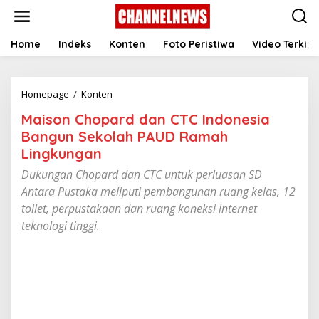
S
k
i
p
Home
Indeks
Konten
Foto Peristiwa
Video Terkini
t
o
c
Homepage
/
Konten
M
o
a
n
Maison Chopard dan CTC Indonesia
i
t
s
e
Bangun Sekolah PAUD Ramah
o
n
Lingkungan
n
t
C
Dukungan Chopard dan CTC untuk perluasan SD
h
Antara Pustaka meliputi pembangunan ruang kelas, 12
o
toilet, perpustakaan dan ruang koneksi internet
p
a
teknologi tinggi.
r
d
d
a
n
C
T