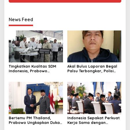
News Feed
Tingkatkan Kualitas SDM
Akal Bulus Laporan Begal
Indonesia, Prabowo
Palsu Terbongkar, Polisi
Bangun Sekolah Unggulan
Ungkap Penggelapan Uang
hingga Undang Universitas
Perusahaan untuk Crypto
Terbaik Dunia
Bertemu PM Thailand,
Indonesia Sepakat Perkuat
Prabowo Ungkapkan Duka
Kerja Sama dengan
Cita kepada Putri dan
Thailand, dari Pangan