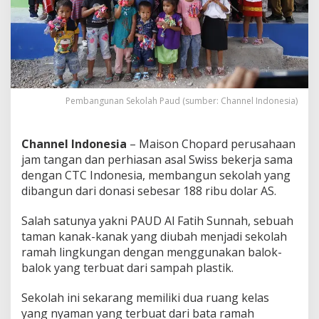
U
D
R
a
m
a
h
L
Pembangunan Sekolah Paud (sumber: Channel Indonesia)
i
n
g
Channel Indonesia
– Maison Chopard perusahaan
k
jam tangan dan perhiasan asal Swiss bekerja sama
u
n
dengan CTC Indonesia, membangun sekolah yang
g
dibangun dari donasi sebesar 188 ribu dolar AS.
a
n
Salah satunya yakni PAUD Al Fatih Sunnah, sebuah
taman kanak-kanak yang diubah menjadi sekolah
ramah lingkungan dengan menggunakan balok-
balok yang terbuat dari sampah plastik.
Sekolah ini sekarang memiliki dua ruang kelas
yang nyaman yang terbuat dari bata ramah