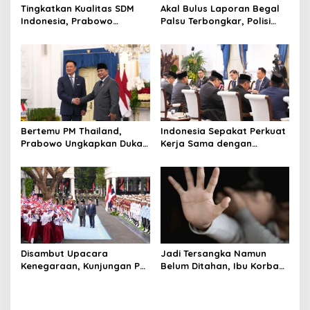
Tingkatkan Kualitas SDM
Akal Bulus Laporan Begal
Indonesia, Prabowo
Palsu Terbongkar, Polisi
Bangun Sekolah Unggulan
Ungkap Penggelapan Uang
hingga Undang Universitas
Perusahaan untuk Crypto
Terbaik Dunia
Bertemu PM Thailand,
Indonesia Sepakat Perkuat
Prabowo Ungkapkan Duka
Kerja Sama dengan
Cita kepada Putri dan
Thailand, dari Pangan
Selamat Ulang Tahun ke
hingga Ekonomi Digital
Raja Thailand
Disambut Upacara
Jadi Tersangka Namun
Kenegaraan, Kunjungan PM
Belum Ditahan, Ibu Korban
Anutin Charnvirakul Perkuat
di Pekalongan Pertanyakan
Hubungan Indonesia-
Keseriusan Polisi Tangani
Thailand
Kasus Rudapksa Sampai