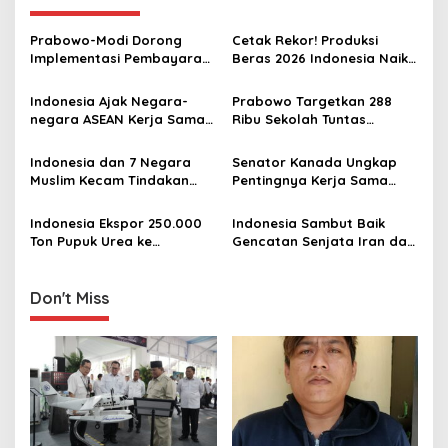
a
v
Prabowo-Modi Dorong
Cetak Rekor! Produksi
Implementasi Pembayaran
Beras 2026 Indonesia Naik
i
QR untuk Transaksi Lintas
Saat Produksi Dunia Turun
g
Batas di India dan
Indonesia Ajak Negara-
Prabowo Targetkan 288
Indonesia
negara ASEAN Kerja Sama
Ribu Sekolah Tuntas
a
Lebih Erat Hadapi Krisis
Direvitalisasi pada 2028
t
Global
Indonesia dan 7 Negara
Senator Kanada Ungkap
i
Muslim Kecam Tindakan
Pentingnya Kerja Sama
Provokatif dan Pengibaran
dengan Indonesia, Tak
o
Bendera Zionis Israel di
Sekadar Perdagangan
Indonesia Ekspor 250.000
Indonesia Sambut Baik
n
Masjid Al-Aqsa
Ton Pupuk Urea ke
Gencatan Senjata Iran dan
Australia, PM Albanese
AS, Harap Berlanjut ke
Sampaikan Terima Kasih ke
Upaya Damai Permanen
Prabowo
Don't Miss