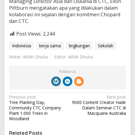
Managing Director Asia dan Oseania di CTC, Ellon
Pittburn mengatakan apa yang dilakukan dalam
kolaborasi ini sejalan dengan komitmen Chopard
dan CTC.
Post Views:
2,244
Indonesia
kerja sama
lingkungan
Sekolah
Writer: Alifah Dhuha
Editor: Alifah Dhuha
Follow Us
P
Previous post
Next post
Tree Planting Day,
9000 Content Creator Hadir
o
Community CTC Company
Dalam Seminar CTC di
s
Plant 1.000 Trees in
Macquarie Australia
Woodland
t
n
Related Posts