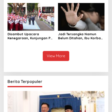
Selamat Ulang Tahun ke
hingga Ekonomi Digital
Raja Thailand
Disambut Upacara
Jadi Tersangka Namun
Kenegaraan, Kunjungan PM
Belum Ditahan, Ibu Korban
Anutin Charnvirakul Perkuat
di Pekalongan Pertanyakan
Hubungan Indonesia-
Keseriusan Polisi Tangani
Thailand
Kasus Rudapksa Sampai
Anaknya Hamil
View More
Berita Terpopuler