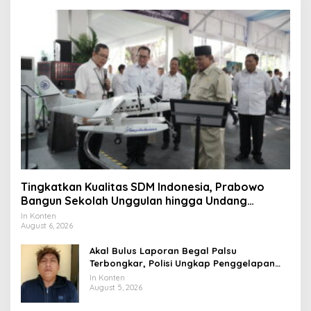
Tingkatkan Kualitas SDM Indonesia, Prabowo
Bangun Sekolah Unggulan hingga Undang
Universitas Terbaik Dunia
In Konten
August 6, 2026
Akal Bulus Laporan Begal Palsu
Terbongkar, Polisi Ungkap Penggelapan
Uang Perusahaan untuk Crypto
In Konten
August 5, 2026