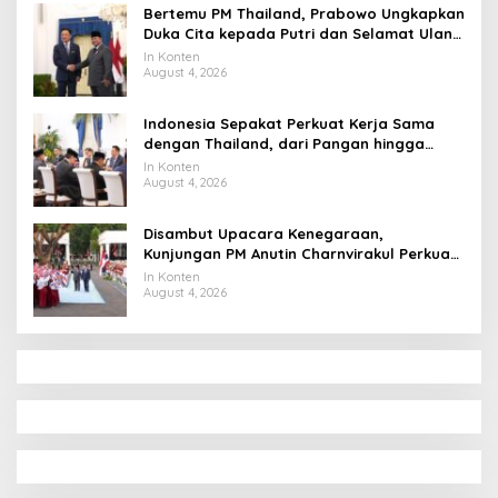
Bertemu PM Thailand, Prabowo Ungkapkan
Duka Cita kepada Putri dan Selamat Ulang
Tahun ke Raja Thailand
In Konten
August 4, 2026
Indonesia Sepakat Perkuat Kerja Sama
dengan Thailand, dari Pangan hingga
Ekonomi Digital
In Konten
August 4, 2026
Disambut Upacara Kenegaraan,
Kunjungan PM Anutin Charnvirakul Perkuat
Hubungan Indonesia-Thailand
In Konten
August 4, 2026