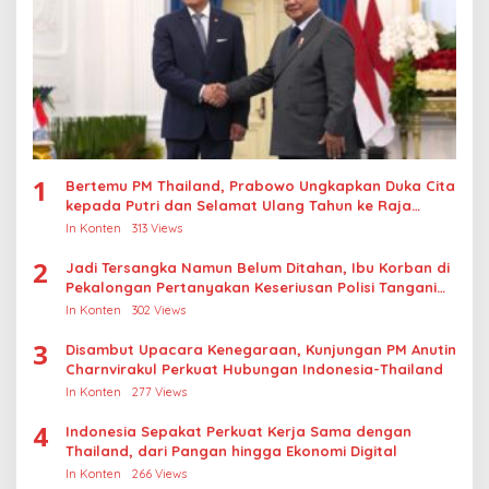
1
Bertemu PM Thailand, Prabowo Ungkapkan Duka Cita
kepada Putri dan Selamat Ulang Tahun ke Raja
Thailand
In Konten
313 Views
2
Jadi Tersangka Namun Belum Ditahan, Ibu Korban di
Pekalongan Pertanyakan Keseriusan Polisi Tangani
Kasus Rudapksa Sampai Anaknya Hamil
In Konten
302 Views
3
Disambut Upacara Kenegaraan, Kunjungan PM Anutin
Charnvirakul Perkuat Hubungan Indonesia-Thailand
In Konten
277 Views
4
Indonesia Sepakat Perkuat Kerja Sama dengan
Thailand, dari Pangan hingga Ekonomi Digital
In Konten
266 Views