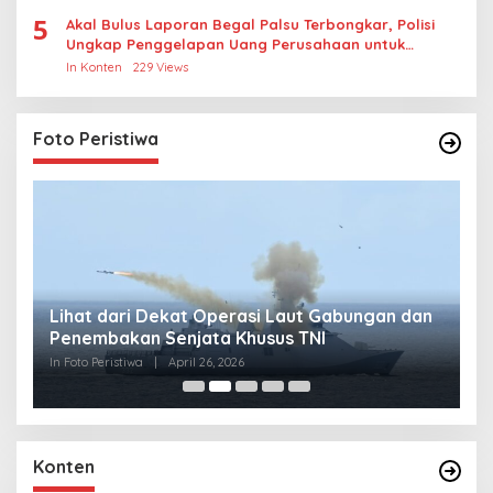
5
Akal Bulus Laporan Begal Palsu Terbongkar, Polisi
Ungkap Penggelapan Uang Perusahaan untuk
Crypto
In Konten
229 Views
Foto Peristiwa
Lihat dari Dekat Operasi Laut Gabungan dan
L
Penembakan Senjata Khusus TNI
M
R
In Foto Peristiwa
|
April 26, 2026
In 
Konten