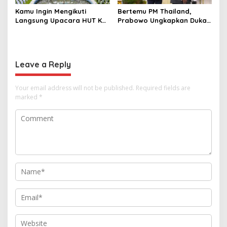
Kamu Ingin Mengikuti
Bertemu PM Thailand,
Langsung Upacara HUT Ke-
Prabowo Ungkapkan Duka
81 Kemerdekaan RI di
Cita kepada Putri dan
Istana? Ini Link
Selamat Ulang Tahun ke
Pendaftaran Resminya di
Raja Thailand
Sini
Leave a Reply
Your email address will not be published.
Required fields are
marked
*