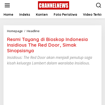
S
k
i
p
Home
Indeks
Konten
Foto Peristiwa
Video Terkini
t
o
c
Homepage
/
Headline
R
o
e
n
Resmi Tayang di Bioskop Indonesia
s
t
m
e
Insidious The Red Door, Simak
i
n
Sinopsisnya
T
t
a
Insidious: The Red Door akan menjadi penutup saga
y
kisah keluarga Lambert dalam waralaba Insidious.
a
n
g
d
i
B
i
o
s
k