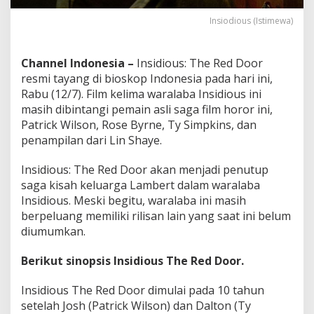
d
D
Insiodious (Istimewa)
o
o
r
Channel Indonesia –
Insidious: The Red Door
,
resmi tayang di bioskop Indonesia pada hari ini,
S
Rabu (12/7). Film kelima waralaba Insidious ini
i
m
masih dibintangi pemain asli saga film horor ini,
a
Patrick Wilson, Rose Byrne, Ty Simpkins, dan
k
penampilan dari Lin Shaye.
S
i
Insidious: The Red Door akan menjadi penutup
n
o
saga kisah keluarga Lambert dalam waralaba
p
Insidious. Meski begitu, waralaba ini masih
s
berpeluang memiliki rilisan lain yang saat ini belum
i
diumumkan.
s
n
y
Berikut sinopsis Insidious The Red Door.
a
Insidious The Red Door dimulai pada 10 tahun
setelah Josh (Patrick Wilson) dan Dalton (Ty