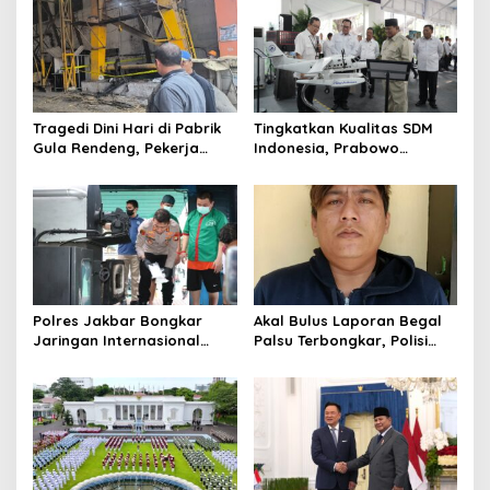
o
n
Tragedi Dini Hari di Pabrik
Tingkatkan Kualitas SDM
Gula Rendeng, Pekerja
Indonesia, Prabowo
Tewas Tertimpa Alat
Bangun Sekolah Unggulan
Pengangkat Tebu
hingga Undang Universitas
Terbaik Dunia
Polres Jakbar Bongkar
Akal Bulus Laporan Begal
Jaringan Internasional
Palsu Terbongkar, Polisi
Pemasok Bahan Baku
Ungkap Penggelapan Uang
Narkoba, 7 Tersangka
Perusahaan untuk Crypto
Diringkus dan Barang Bukti
1,1 Ton Rp119 Miliar
Dimusnahkan