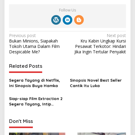
Follow Us
P
Previous post
Next post
Bukan Minions, Siapakah
Kru Kabin Ungkap Kursi
o
Tokoh Utama Dalam Film
Pesawat Terkotor: Hindari
s
Despicable Me?
Jika Ingin Tertular Penyakit
t
Related Posts
n
a
Segera Tayang di Netflix,
Sinopsis Novel Best Seller
v
Ini Sinopsis Buya Hamka
Cantik Itu Luka
i
Siap-siap Film Extraction 2
g
Segera Tayang, Intip
Sinopsis dan Karakter
a
Pemainnya di Sini
t
Don't Miss
i