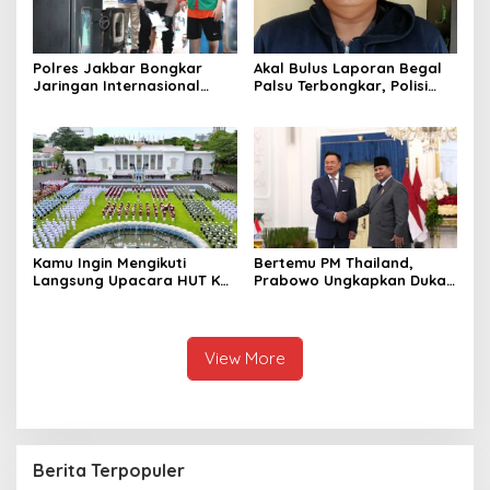
Polres Jakbar Bongkar
Akal Bulus Laporan Begal
Jaringan Internasional
Palsu Terbongkar, Polisi
Pemasok Bahan Baku
Ungkap Penggelapan Uang
Narkoba, 7 Tersangka
Perusahaan untuk Crypto
Diringkus dan Barang Bukti
1,1 Ton Rp119 Miliar
Dimusnahkan
Kamu Ingin Mengikuti
Bertemu PM Thailand,
Langsung Upacara HUT Ke-
Prabowo Ungkapkan Duka
81 Kemerdekaan RI di
Cita kepada Putri dan
Istana? Ini Link
Selamat Ulang Tahun ke
Pendaftaran Resminya di
Raja Thailand
Sini
View More
Berita Terpopuler