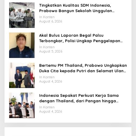
Tingkatkan Kualitas SDM Indonesia,
Prabowo Bangun Sekolah Unggulan
hingga Undang Universitas Terbaik Dunia
In Konten
August 6, 2026
Akal Bulus Laporan Begal Palsu
Terbongkar, Polisi Ungkap Penggelapan
Uang Perusahaan untuk Crypto
In Konten
August 5, 2026
Bertemu PM Thailand, Prabowo Ungkapkan
Duka Cita kepada Putri dan Selamat Ulang
Tahun ke Raja Thailand
In Konten
August 4, 2026
Indonesia Sepakat Perkuat Kerja Sama
dengan Thailand, dari Pangan hingga
Ekonomi Digital
In Konten
August 4, 2026