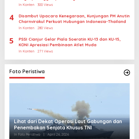
Crypto
In Konten
300 Views
4
Disambut Upacara Kenegaraan, Kunjungan PM Anutin
Charnvirakul Perkuat Hubungan Indonesia-Thailand
In Konten
280 Views
5
PSSI Cianjur Gelar Piala Soeratin KU-13 dan KU-15,
KONI Apresiasi Pembinaan Atlet Muda
In Konten
271 Views
Foto Peristiwa
Lihat dari Dekat Operasi Laut Gabungan dan
L
Penembakan Senjata Khusus TNI
M
R
In Foto Peristiwa
|
April 26, 2026
In 