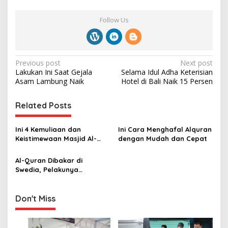
Follow Us
P
Previous post
Next post
Lakukan Ini Saat Gejala
Selama Idul Adha Keterisian
o
Asam Lambung Naik
Hotel di Bali Naik 15 Persen
s
t
Related Posts
n
Ini 4 Kemuliaan dan
Ini Cara Menghafal Alquran
a
Keistimewaan Masjid Al-
dengan Mudah dan Cepat
v
Aqsa dalam Al-Quran ‎
Al-Quran Dibakar di
i
Swedia, Pelakunya
g
Perempuan Keturunan Iran
a
Don't Miss
t
i