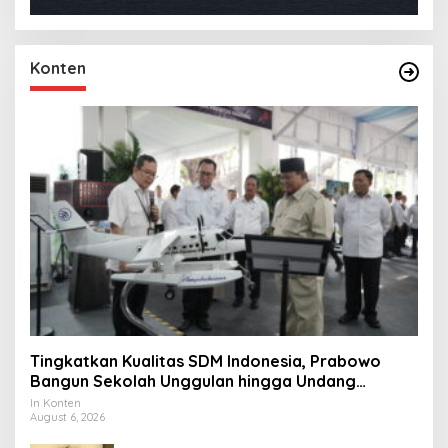
Konten
Tingkatkan Kualitas SDM Indonesia, Prabowo
Bangun Sekolah Unggulan hingga Undang
Universitas Terbaik Dunia
In Konten
August 6, 2026