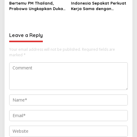
Bertemu PM Thailand,
Indonesia Sepakat Perkuat
Prabowo Ungkapkan Duka
Kerja Sama dengan
Cita kepada Putri dan
Thailand, dari Pangan
Selamat Ulang Tahun ke
hingga Ekonomi Digital
Raja Thailand
Leave a Reply
Your email address will not be published.
Required fields are
marked
*