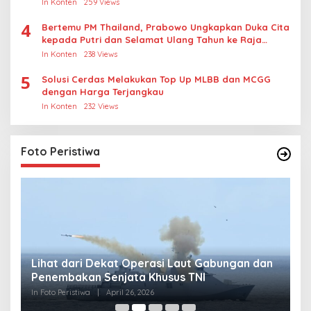
In Konten
259 Views
4
Bertemu PM Thailand, Prabowo Ungkapkan Duka Cita
kepada Putri dan Selamat Ulang Tahun ke Raja
Thailand
In Konten
238 Views
5
Solusi Cerdas Melakukan Top Up MLBB dan MCGG
dengan Harga Terjangkau
In Konten
232 Views
Foto Peristiwa
Lihat dari Dekat Operasi Laut Gabungan dan
L
Penembakan Senjata Khusus TNI
M
R
In Foto Peristiwa
|
April 26, 2026
In 