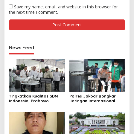
Save my name, email, and website in this browser for
the next time I comment.
News Feed
Tingkatkan Kualitas SDM
Polres Jakbar Bongkar
Indonesia, Prabowo
Jaringan Internasional
Bangun Sekolah Unggulan
Pemasok Bahan Baku
hingga Undang Universitas
Narkoba, 7 Tersangka
Terbaik Dunia
Diringkus dan Barang Bukti
1,1 Ton Rp119 Miliar
Dimusnahkan