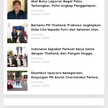
Akal Bulus Laporan Begal Palsu
Terbongkar, Polisi Ungkap Penggelapan
Uang Perusahaan untuk Crypto
In Konten
August 5, 2026
Bertemu PM Thailand, Prabowo Ungkapkan
Duka Cita kepada Putri dan Selamat Ulang
Tahun ke Raja Thailand
In Konten
August 4, 2026
Indonesia Sepakat Perkuat Kerja Sama
dengan Thailand, dari Pangan hingga
Ekonomi Digital
In Konten
August 4, 2026
Disambut Upacara Kenegaraan,
Kunjungan PM Anutin Charnvirakul Perkuat
Hubungan Indonesia-Thailand
In Konten
August 4, 2026