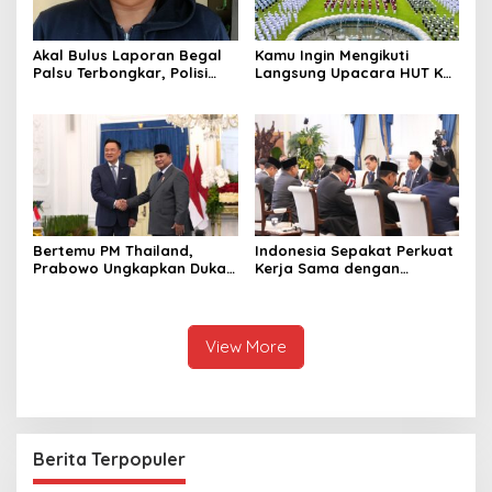
Akal Bulus Laporan Begal
Kamu Ingin Mengikuti
Palsu Terbongkar, Polisi
Langsung Upacara HUT Ke-
Ungkap Penggelapan Uang
81 Kemerdekaan RI di
Perusahaan untuk Crypto
Istana? Ini Link
Pendaftaran Resminya di
Sini
Bertemu PM Thailand,
Indonesia Sepakat Perkuat
Prabowo Ungkapkan Duka
Kerja Sama dengan
Cita kepada Putri dan
Thailand, dari Pangan
Selamat Ulang Tahun ke
hingga Ekonomi Digital
Raja Thailand
View More
Berita Terpopuler