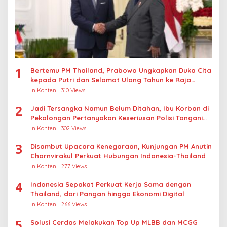
1
Bertemu PM Thailand, Prabowo Ungkapkan Duka Cita
kepada Putri dan Selamat Ulang Tahun ke Raja
Thailand
In Konten
310 Views
2
Jadi Tersangka Namun Belum Ditahan, Ibu Korban di
Pekalongan Pertanyakan Keseriusan Polisi Tangani
Kasus Rudapksa Sampai Anaknya Hamil
In Konten
302 Views
3
Disambut Upacara Kenegaraan, Kunjungan PM Anutin
Charnvirakul Perkuat Hubungan Indonesia-Thailand
In Konten
277 Views
4
Indonesia Sepakat Perkuat Kerja Sama dengan
Thailand, dari Pangan hingga Ekonomi Digital
In Konten
266 Views
5
Solusi Cerdas Melakukan Top Up MLBB dan MCGG