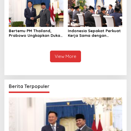
Sini
Bertemu PM Thailand,
Indonesia Sepakat Perkuat
Prabowo Ungkapkan Duka
Kerja Sama dengan
Cita kepada Putri dan
Thailand, dari Pangan
Selamat Ulang Tahun ke
hingga Ekonomi Digital
Raja Thailand
View More
Berita Terpopuler