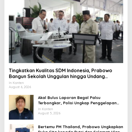
Tingkatkan Kualitas SDM Indonesia, Prabowo
Bangun Sekolah Unggulan hingga Undang
Universitas Terbaik Dunia
In Konten
August 6, 2026
Akal Bulus Laporan Begal Palsu
Terbongkar, Polisi Ungkap Penggelapan
Uang Perusahaan untuk Crypto
In Konten
August 5, 2026
Bertemu PM Thailand, Prabowo Ungkapkan
Duka Cita kepada Putri dan Selamat Ulang