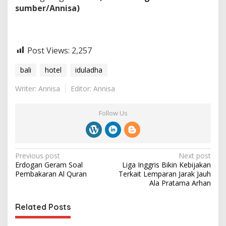
sumber/Annisa)
Post Views:
2,257
bali
hotel
iduladha
Writer: Annisa
Editor: Annisa
Follow Us
P
Previous post
Next post
Erdogan Geram Soal
Liga Inggris Bikin Kebijakan
o
Pembakaran Al Quran
Terkait Lemparan Jarak Jauh
s
Ala Pratama Arhan
t
Related Posts
n