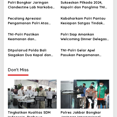
a
Polri Bongkar Jaringan
Sukseskan Pilkada 2024,
v
Clandestine Lab Narkoba
Kapolri dan Panglima TNI
Senilai Rp1,5 Triliun di Bali
Ikuti Doa Bersama Lintas
i
Agama
Pecalang Apresiasi
Kabaharkam Polri Pantau
g
Pengamanan Polri Atas
Kesiapan Satgas Tindak
Suksesnya KTT IAF di Bali
dan Satgas Walrolakir
a
Amankan KTT IAF ke-2
TNI-Polri Pastikan
Polri Siap Amankan
t
Keamanan dan
Welcoming Dinner Delegasi
i
Kenyamanan Delegasi
World Water Forum ke-10 di
Serta Masyarakat Saat
GWK
Ditpolairud Polda Bali
TNI-Polri Gelar Apel
o
Event IAF di Bali
Siagakan Dua Kapal dan
Pasukan Pengamanan
n
Tiga Helikopter Amankan
World Water Forum Ke-10
KTT WWF
di Bali
Don't Miss
Tingkatkan Kualitas SDM
Polres Jakbar Bongkar