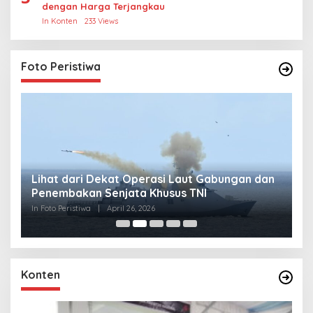
dengan Harga Terjangkau
In Konten
233 Views
Foto Peristiwa
Lihat dari Dekat Operasi Laut Gabungan dan
L
Penembakan Senjata Khusus TNI
M
R
In Foto Peristiwa
|
April 26, 2026
In 
Konten