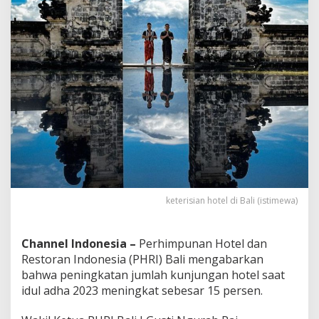
r
s
e
n
keterisian hotel di Bali (istimewa)
Channel Indonesia –
Perhimpunan Hotel dan
Restoran Indonesia (PHRI) Bali mengabarkan
bahwa peningkatan jumlah kunjungan hotel saat
idul adha 2023 meningkat sebesar 15 persen.