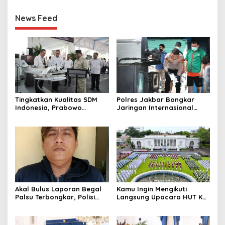
News Feed
Tingkatkan Kualitas SDM
Polres Jakbar Bongkar
Indonesia, Prabowo
Jaringan Internasional
Bangun Sekolah Unggulan
Pemasok Bahan Baku
hingga Undang Universitas
Narkoba, 7 Tersangka
Terbaik Dunia
Diringkus dan Barang Bukti
1,1 Ton Rp119 Miliar
Dimusnahkan
Akal Bulus Laporan Begal
Kamu Ingin Mengikuti
Palsu Terbongkar, Polisi
Langsung Upacara HUT Ke-
Ungkap Penggelapan Uang
81 Kemerdekaan RI di
Perusahaan untuk Crypto
Istana? Ini Link
Pendaftaran Resminya di