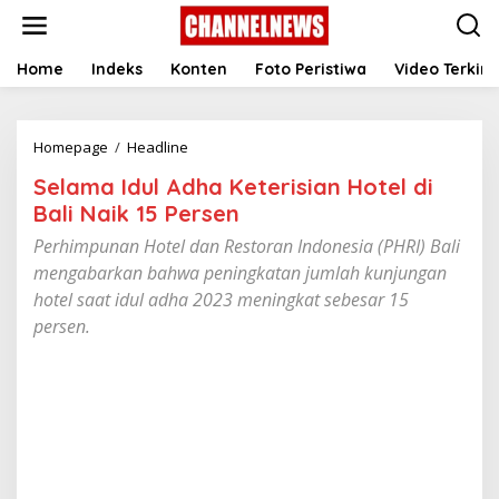
S
k
i
p
Home
Indeks
Konten
Foto Peristiwa
Video Terkini
t
o
c
Homepage
/
Headline
S
o
e
n
Selama Idul Adha Keterisian Hotel di
l
t
a
e
Bali Naik 15 Persen
m
n
Perhimpunan Hotel dan Restoran Indonesia (PHRI) Bali
a
t
I
mengabarkan bahwa peningkatan jumlah kunjungan
d
hotel saat idul adha 2023 meningkat sebesar 15
u
persen.
l
A
d
h
a
K
e
t
e