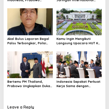
Indonesia, Prabowo
Jaringan Internasional
Bangun Sekolah Unggulan
Pemasok Bahan Baku
hingga Undang Universitas
Narkoba, 7 Tersangka
Terbaik Dunia
Diringkus dan Barang Bukti
1,1 Ton Rp119 Miliar
Dimusnahkan
Akal Bulus Laporan Begal
Kamu Ingin Mengikuti
Palsu Terbongkar, Polisi
Langsung Upacara HUT Ke-
Ungkap Penggelapan Uang
81 Kemerdekaan RI di
Perusahaan untuk Crypto
Istana? Ini Link
Pendaftaran Resminya di
Sini
Bertemu PM Thailand,
Indonesia Sepakat Perkuat
Prabowo Ungkapkan Duka
Kerja Sama dengan
Cita kepada Putri dan
Thailand, dari Pangan
Selamat Ulang Tahun ke
hingga Ekonomi Digital
Raja Thailand
Leave a Reply