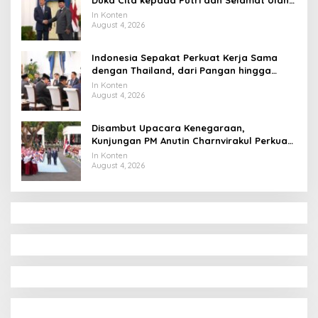
Tahun ke Raja Thailand
In Konten
August 4, 2026
Indonesia Sepakat Perkuat Kerja Sama
dengan Thailand, dari Pangan hingga
Ekonomi Digital
In Konten
August 4, 2026
Disambut Upacara Kenegaraan,
Kunjungan PM Anutin Charnvirakul Perkuat
Hubungan Indonesia-Thailand
In Konten
August 4, 2026