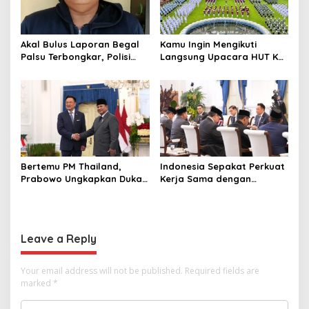
Akal Bulus Laporan Begal
Kamu Ingin Mengikuti
Palsu Terbongkar, Polisi
Langsung Upacara HUT Ke-
Ungkap Penggelapan Uang
81 Kemerdekaan RI di
Perusahaan untuk Crypto
Istana? Ini Link
Pendaftaran Resminya di
Sini
Bertemu PM Thailand,
Indonesia Sepakat Perkuat
Prabowo Ungkapkan Duka
Kerja Sama dengan
Cita kepada Putri dan
Thailand, dari Pangan
Selamat Ulang Tahun ke
hingga Ekonomi Digital
Raja Thailand
Leave a Reply
Your email address will not be published.
Required fields are
marked
*