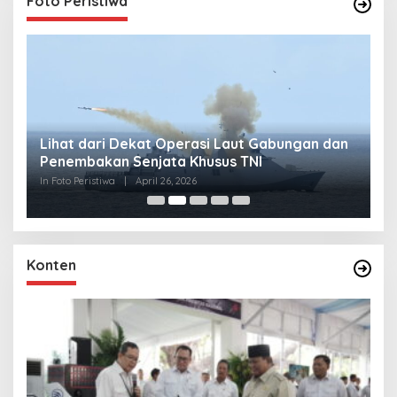
Foto Peristiwa
Lihat dari Dekat Operasi Laut Gabungan dan
L
Penembakan Senjata Khusus TNI
M
R
In Foto Peristiwa
|
April 26, 2026
In 
Konten