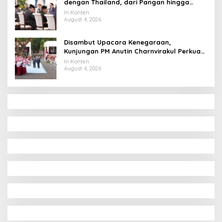
dengan Thailand, dari Pangan hingga
Ekonomi Digital
In Konten
August 4, 2026
Disambut Upacara Kenegaraan,
Kunjungan PM Anutin Charnvirakul Perkuat
Hubungan Indonesia-Thailand
In Konten
August 4, 2026