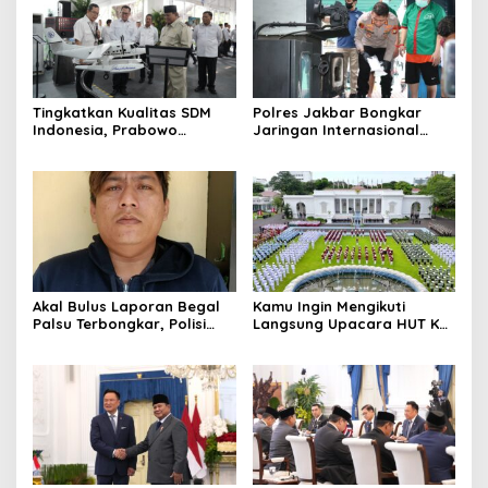
Tingkatkan Kualitas SDM
Polres Jakbar Bongkar
Indonesia, Prabowo
Jaringan Internasional
Bangun Sekolah Unggulan
Pemasok Bahan Baku
hingga Undang Universitas
Narkoba, 7 Tersangka
Terbaik Dunia
Diringkus dan Barang Bukti
1,1 Ton Rp119 Miliar
Dimusnahkan
Akal Bulus Laporan Begal
Kamu Ingin Mengikuti
Palsu Terbongkar, Polisi
Langsung Upacara HUT Ke-
Ungkap Penggelapan Uang
81 Kemerdekaan RI di
Perusahaan untuk Crypto
Istana? Ini Link
Pendaftaran Resminya di
Sini