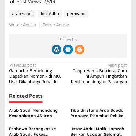
Post Views:
2,519
arab saudi
Idul Adha
perayaan
Writer: Annisa
Editor: Annisa
Follow Us
P
Previous post
Next post
Garnacho Berpeluang
Tanpa Harus Bercinta, Cara
o
Dapatkan Nomor 7 di MU,
Ini Ampuh Tingkatkan
s
Usai Dikantongi Ronaldo
Keintiman dengan Pasangan
t
Related Posts
n
a
Arab Saudi Memandang
Tiba di Istana Arab Saudi,
v
Kesepakatan AS-Iran
Prabowo Disambut Pelukan
sebagai Potensi
Hangat Pangeran MBS
i
“Pengkhianatan Strategis”
Prabowo Berangkat ke
Ustaz Abdul Malik Hamzah
g
Arab Saudi, Fokus
Berikan Ucapan Selamat