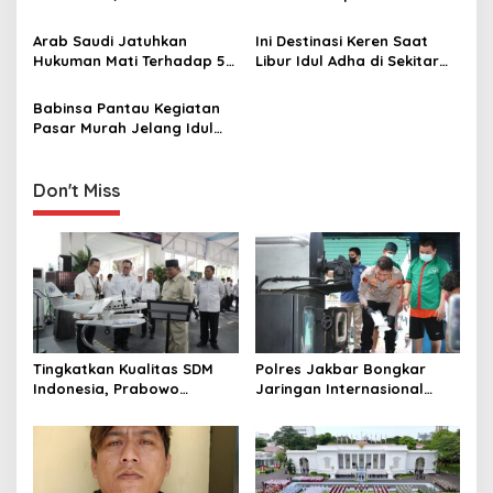
Penguatan Hubungan
kepada Jemaah Haji
a
Bilateral dan
Indonesia
Arab Saudi Jatuhkan
Ini Destinasi Keren Saat
t
Penyelenggaraan Haji
Hukuman Mati Terhadap 5
Libur Idul Adha di Sekitar
i
Teroris, 4 WN Saudi
Jabodetabek
Babinsa Pantau Kegiatan
o
Pasar Murah Jelang Idul
n
Adha 1444 H
Don't Miss
Tingkatkan Kualitas SDM
Polres Jakbar Bongkar
Indonesia, Prabowo
Jaringan Internasional
Bangun Sekolah Unggulan
Pemasok Bahan Baku
hingga Undang Universitas
Narkoba, 7 Tersangka
Terbaik Dunia
Diringkus dan Barang Bukti
1,1 Ton Rp119 Miliar
Dimusnahkan