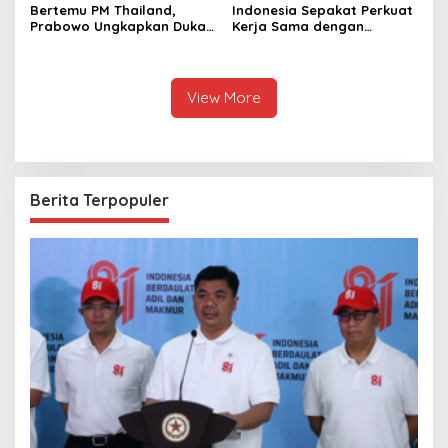
Bertemu PM Thailand,
Indonesia Sepakat Perkuat
Prabowo Ungkapkan Duka
Kerja Sama dengan
Cita kepada Putri dan
Thailand, dari Pangan
Selamat Ulang Tahun ke
hingga Ekonomi Digital
Raja Thailand
View More
Berita Terpopuler