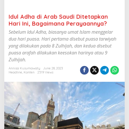
i
D
i
Idul Adha di Arab Saudi Ditetapkan
t
Hari Ini, Bagaimana Perayaannya?
e
t
Sebelum Idul Adha, biasanya umat Islam menggelar
a
dua hari puasa. Hari pertama disebut puasa tarwiyah
p
k
yang dilakukan pada 8 Zulhijah, dan kedua disebut
a
puasa arafah dilakukan keesokan harinya atau 9
n
Zulhijah.
H
a
Annisa Kusumawaty
June 28, 2023
r
Headline
,
Konten
2519 Views
i
I
n
i
,
B
a
g
a
i
m