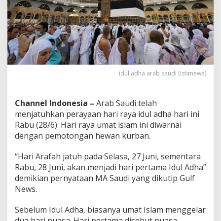
a
n
a
P
e
r
a
y
idul adha arab saudi (istimewa)
a
a
n
Channel Indonesia –
Arab Saudi telah
n
y
menjatuhkan perayaan hari raya idul adha hari ini
a
Rabu (28/6). Hari raya umat islam ini diwarnai
?
dengan pemotongan hewan kurban.
“Hari Arafah jatuh pada Selasa, 27 Juni, sementara
Rabu, 28 Juni, akan menjadi hari pertama Idul Adha”
demikian pernyataan MA Saudi yang dikutip Gulf
News.
Sebelum Idul Adha, biasanya umat Islam menggelar
dua hari puasa. Hari pertama disebut puasa