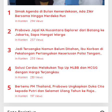
1
Simak Agenda di Bulan Kemerdekaan, Ada Zikir
Bersama Hingga Merdeka Run
In Konten
294 Views
2
Prabowo Jajal KA Nusantara Explorer dari Batang ke
Jakarta, Sapa Hangat Warga
In Konten
257 Views
3
Jadi Tersangka Namun Belum Ditahan, Ibu Korban di
Pekalongan Pertanyakan Keseriusan Polisi Tangani
Kasus Rudapksa Sampai Anaknya Hamil
In Konten
255 Views
4
Solusi Cerdas Melakukan Top Up MLBB dan MCGG
dengan Harga Terjangkau
In Konten
230 Views
5
Bertemu PM Thailand, Prabowo Ungkapkan Duka Cita
kepada Putri dan Selamat Ulang Tahun ke Raja
Thailand
In Konten
197 Views