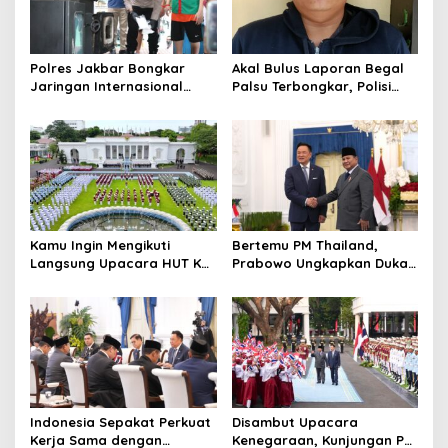
Polres Jakbar Bongkar
Akal Bulus Laporan Begal
Jaringan Internasional
Palsu Terbongkar, Polisi
Pemasok Bahan Baku
Ungkap Penggelapan Uang
Narkoba, 7 Tersangka
Perusahaan untuk Crypto
Diringkus dan Barang Bukti
1,1 Ton Rp119 Miliar
Dimusnahkan
Kamu Ingin Mengikuti
Bertemu PM Thailand,
Langsung Upacara HUT Ke-
Prabowo Ungkapkan Duka
81 Kemerdekaan RI di
Cita kepada Putri dan
Istana? Ini Link
Selamat Ulang Tahun ke
Pendaftaran Resminya di
Raja Thailand
Sini
Indonesia Sepakat Perkuat
Disambut Upacara
Kerja Sama dengan
Kenegaraan, Kunjungan PM