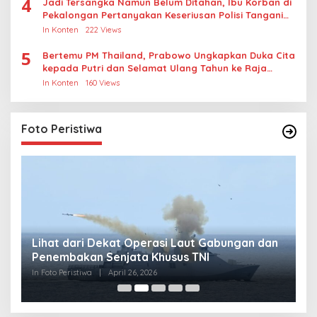
4
Jadi Tersangka Namun Belum Ditahan, Ibu Korban di
Pekalongan Pertanyakan Keseriusan Polisi Tangani
Kasus Rudapksa Sampai Anaknya Hamil
In Konten
222 Views
5
Bertemu PM Thailand, Prabowo Ungkapkan Duka Cita
kepada Putri dan Selamat Ulang Tahun ke Raja
Thailand
In Konten
160 Views
Foto Peristiwa
Lihat dari Dekat Operasi Laut Gabungan dan
L
Penembakan Senjata Khusus TNI
M
R
In Foto Peristiwa
|
April 26, 2026
In 