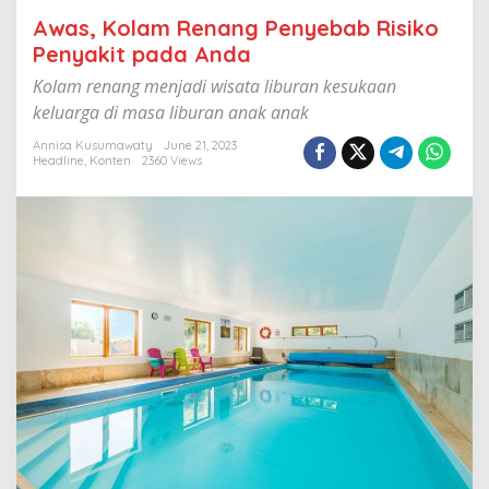
n
Awas, Kolam Renang Penyebab Risiko
y
e
Penyakit pada Anda
b
Kolam renang menjadi wisata liburan kesukaan
a
b
keluarga di masa liburan anak anak
R
i
Annisa Kusumawaty
June 21, 2023
Headline
,
Konten
2360 Views
s
i
k
o
P
e
n
y
a
k
i
t
p
a
d
a
A