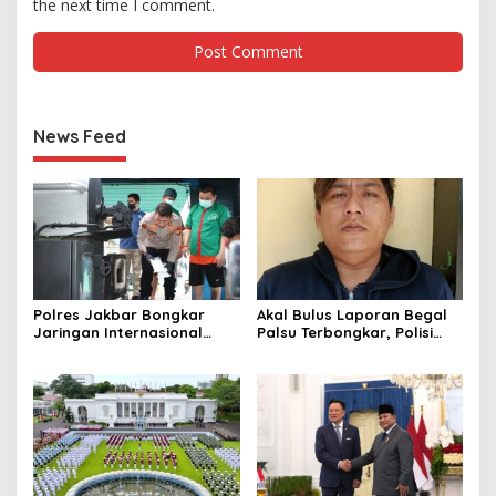
the next time I comment.
News Feed
Polres Jakbar Bongkar
Akal Bulus Laporan Begal
Jaringan Internasional
Palsu Terbongkar, Polisi
Pemasok Bahan Baku
Ungkap Penggelapan Uang
Narkoba, 7 Tersangka
Perusahaan untuk Crypto
Diringkus dan Barang Bukti
1,1 Ton Rp119 Miliar
Dimusnahkan