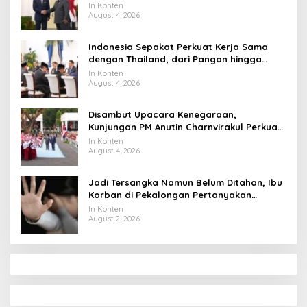
Tahun ke Raja Thailand
In Konten
August 4, 2026
Indonesia Sepakat Perkuat Kerja Sama
dengan Thailand, dari Pangan hingga
Ekonomi Digital
In Konten
August 4, 2026
Disambut Upacara Kenegaraan,
Kunjungan PM Anutin Charnvirakul Perkuat
Hubungan Indonesia-Thailand
In Konten
August 4, 2026
Jadi Tersangka Namun Belum Ditahan, Ibu
Korban di Pekalongan Pertanyakan
Keseriusan Polisi Tangani Kasus Rudapksa
In Konten
Sampai Anaknya Hamil
August 2, 2026