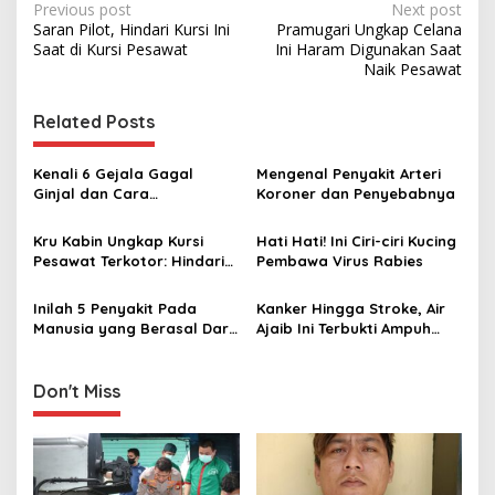
P
Previous post
Next post
Saran Pilot, Hindari Kursi Ini
Pramugari Ungkap Celana
o
Saat di Kursi Pesawat
Ini Haram Digunakan Saat
s
Naik Pesawat
t
Related Posts
n
a
Kenali 6 Gejala Gagal
Mengenal Penyakit Arteri
v
Ginjal dan Cara
Koroner dan Penyebabnya
Mencegahnya
i
Kru Kabin Ungkap Kursi
Hati Hati! Ini Ciri-ciri Kucing
g
Pesawat Terkotor: Hindari
Pembawa Virus Rabies
Jika Ingin Tertular Penyakit
a
Inilah 5 Penyakit Pada
Kanker Hingga Stroke, Air
t
Manusia yang Berasal Dari
Ajaib Ini Terbukti Ampuh
i
Tikus
Sembuhkan Berbagai
Penyakit
o
Don't Miss
n