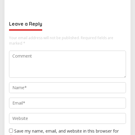
Thailand, dari Pangan
Anutin Charnvirakul Perkuat
hingga Ekonomi Digital
Hubungan Indonesia-
Thailand
Leave a Reply
Your email address will not be published.
Required fields are
marked
*
Save my name, email, and website in this browser for