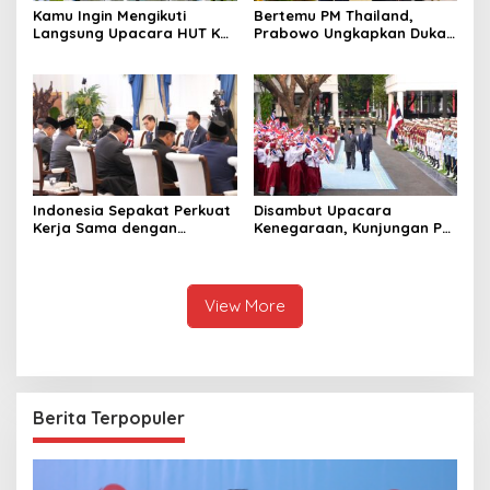
Kamu Ingin Mengikuti
Bertemu PM Thailand,
Langsung Upacara HUT Ke-
Prabowo Ungkapkan Duka
81 Kemerdekaan RI di
Cita kepada Putri dan
Istana? Ini Link
Selamat Ulang Tahun ke
Pendaftaran Resminya di
Raja Thailand
Sini
Indonesia Sepakat Perkuat
Disambut Upacara
Kerja Sama dengan
Kenegaraan, Kunjungan PM
Thailand, dari Pangan
Anutin Charnvirakul Perkuat
hingga Ekonomi Digital
Hubungan Indonesia-
Thailand
View More
Berita Terpopuler