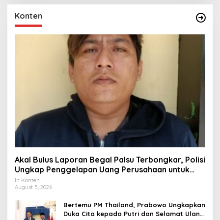
Konten
Akal Bulus Laporan Begal Palsu Terbongkar, Polisi
Ungkap Penggelapan Uang Perusahaan untuk
Crypto
In Konten
August 5, 2026
Bertemu PM Thailand, Prabowo Ungkapkan
Duka Cita kepada Putri dan Selamat Ulang