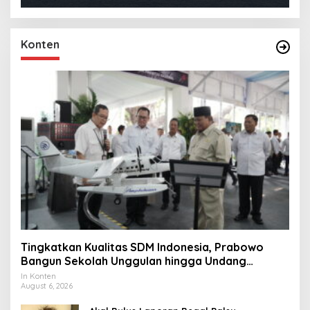
Konten
Tingkatkan Kualitas SDM Indonesia, Prabowo
Bangun Sekolah Unggulan hingga Undang
Universitas Terbaik Dunia
In Konten
August 6, 2026