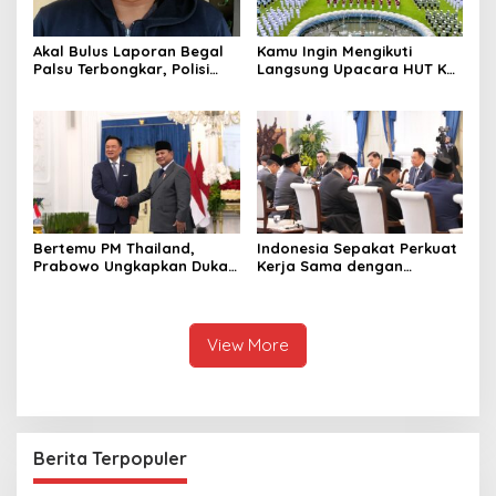
Akal Bulus Laporan Begal
Kamu Ingin Mengikuti
Palsu Terbongkar, Polisi
Langsung Upacara HUT Ke-
Ungkap Penggelapan Uang
81 Kemerdekaan RI di
Perusahaan untuk Crypto
Istana? Ini Link
Pendaftaran Resminya di
Sini
Bertemu PM Thailand,
Indonesia Sepakat Perkuat
Prabowo Ungkapkan Duka
Kerja Sama dengan
Cita kepada Putri dan
Thailand, dari Pangan
Selamat Ulang Tahun ke
hingga Ekonomi Digital
Raja Thailand
View More
Berita Terpopuler