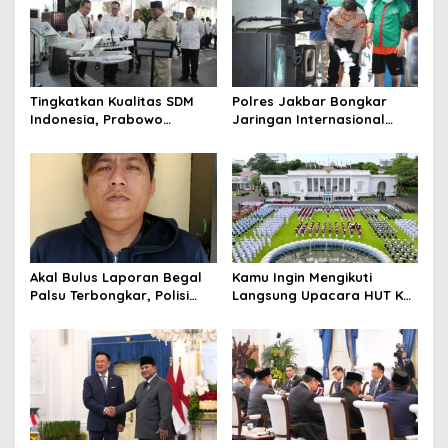
Tingkatkan Kualitas SDM
Polres Jakbar Bongkar
Indonesia, Prabowo
Jaringan Internasional
Bangun Sekolah Unggulan
Pemasok Bahan Baku
hingga Undang Universitas
Narkoba, 7 Tersangka
Terbaik Dunia
Diringkus dan Barang Bukti
1,1 Ton Rp119 Miliar
Dimusnahkan
Akal Bulus Laporan Begal
Kamu Ingin Mengikuti
Palsu Terbongkar, Polisi
Langsung Upacara HUT Ke-
Ungkap Penggelapan Uang
81 Kemerdekaan RI di
Perusahaan untuk Crypto
Istana? Ini Link
Pendaftaran Resminya di
Sini