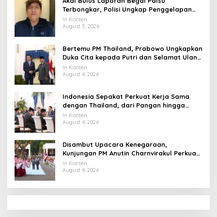
Akal Bulus Laporan Begal Palsu
Terbongkar, Polisi Ungkap Penggelapan
Uang Perusahaan untuk Crypto
In Konten
August 5, 2026
Bertemu PM Thailand, Prabowo Ungkapkan
Duka Cita kepada Putri dan Selamat Ulang
Tahun ke Raja Thailand
In Konten
August 4, 2026
Indonesia Sepakat Perkuat Kerja Sama
dengan Thailand, dari Pangan hingga
Ekonomi Digital
In Konten
August 4, 2026
Disambut Upacara Kenegaraan,
Kunjungan PM Anutin Charnvirakul Perkuat
Hubungan Indonesia-Thailand
In Konten
August 4, 2026