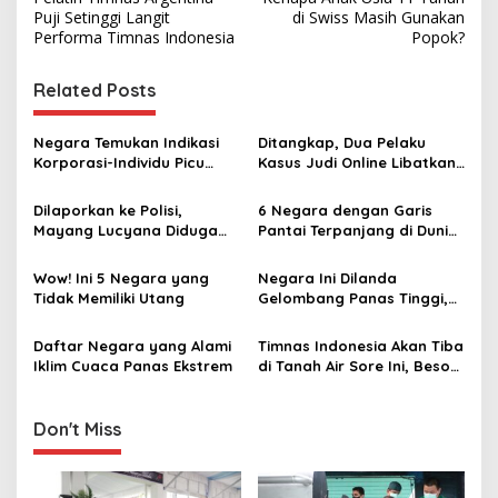
o
Puji Setinggi Langit
di Swiss Masih Gunakan
s
Performa Timnas Indonesia
Popok?
t
Related Posts
n
a
Negara Temukan Indikasi
Ditangkap, Dua Pelaku
v
Korporasi-Individu Picu
Kasus Judi Online Libatkan
Banjir di Sumatera
Pegawai Komdigi Tiba di
i
Bandara Soetta
Dilaporkan ke Polisi,
6 Negara dengan Garis
g
Mayang Lucyana Diduga
Pantai Terpanjang di Dunia,
Tertawakan Upacara HUT
Indonesia ke Berapa?
a
RI
Wow! Ini 5 Negara yang
Negara Ini Dilanda
t
Tidak Memiliki Utang
Gelombang Panas Tinggi,
i
Perhatikan Hal Berikut Ini
Jika Ingin Berlibur
Daftar Negara yang Alami
Timnas Indonesia Akan Tiba
o
Iklim Cuaca Panas Ekstrem
di Tanah Air Sore Ini, Besok
n
Digelar Perayaan Arak-
arakkan dari Monas ke GBK
Don't Miss