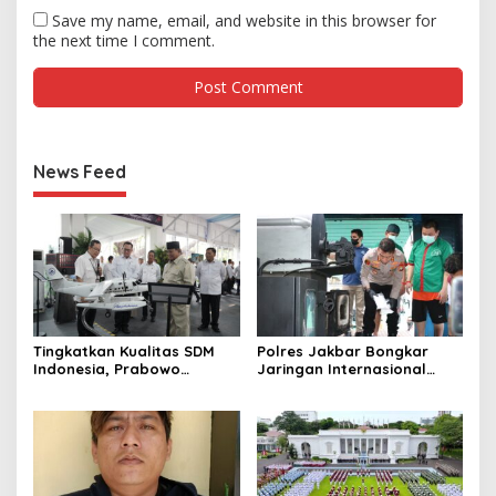
Save my name, email, and website in this browser for
the next time I comment.
News Feed
Tingkatkan Kualitas SDM
Polres Jakbar Bongkar
Indonesia, Prabowo
Jaringan Internasional
Bangun Sekolah Unggulan
Pemasok Bahan Baku
hingga Undang Universitas
Narkoba, 7 Tersangka
Terbaik Dunia
Diringkus dan Barang Bukti
1,1 Ton Rp119 Miliar
Dimusnahkan