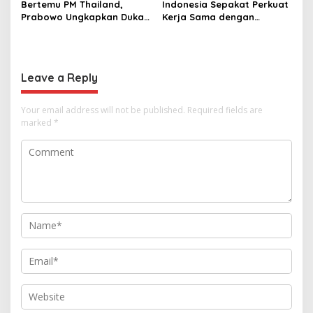
Bertemu PM Thailand,
Indonesia Sepakat Perkuat
Prabowo Ungkapkan Duka
Kerja Sama dengan
Cita kepada Putri dan
Thailand, dari Pangan
Selamat Ulang Tahun ke
hingga Ekonomi Digital
Raja Thailand
Leave a Reply
Your email address will not be published.
Required fields are
marked
*