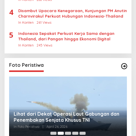
4
Disambut Upacara Kenegaraan, Kunjungan PM Anutin
Charnvirakul Perkuat Hubungan Indonesia-Thailand
In Konten
261 Views
5
Indonesia Sepakat Perkuat Kerja Sama dengan
Thailand, dari Pangan hingga Ekonomi Digital
In Konten
245 Views
Foto Peristiwa
Lihat dari Dekat Operasi Laut Gabungan dan
L
Penembakan Senjata Khusus TNI
M
R
In Foto Peristiwa
|
April 26, 2026
In 