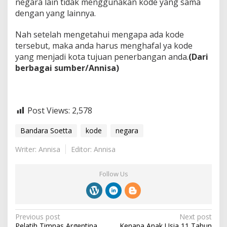
negara lain tidak menggunakan kode yang sama
dengan yang lainnya.
Nah setelah mengetahui mengapa ada kode
tersebut, maka anda harus menghafal ya kode
yang menjadi kota tujuan penerbangan anda.
(Dari
berbagai sumber/Annisa)
Post Views:
2,578
Bandara Soetta
kode
negara
Writer: Annisa
Editor: Annisa
Follow Us
P
Previous post
Next post
Pelatih Timnas Argentina
Kenapa Anak Usia 11 Tahun