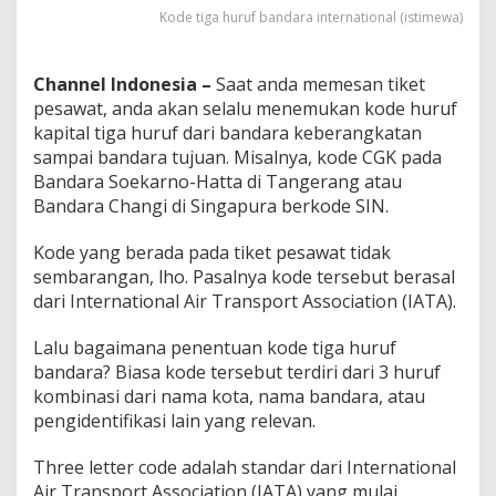
a
Kode tiga huruf bandara international (istimewa)
T
u
j
Channel Indonesia –
Saat anda memesan tiket
u
pesawat, anda akan selalu menemukan kode huruf
a
n
kapital tiga huruf dari bandara keberangkatan
?
sampai bandara tujuan. Misalnya, kode CGK pada
Bandara Soekarno-Hatta di Tangerang atau
Bandara Changi di Singapura berkode SIN.
Kode yang berada pada tiket pesawat tidak
sembarangan, lho. Pasalnya kode tersebut berasal
dari International Air Transport Association (IATA).
Lalu bagaimana penentuan kode tiga huruf
bandara? Biasa kode tersebut terdiri dari 3 huruf
kombinasi dari nama kota, nama bandara, atau
pengidentifikasi lain yang relevan.
Three letter code adalah standar dari International
Air Transport Association (IATA) yang mulai