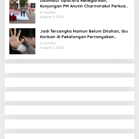
Disambut Upacara Kenegaraan,
Kunjungan PM Anutin Charnvirakul Perkuat
Hubungan Indonesia-Thailand
In Konten
August 4, 2026
Jadi Tersangka Namun Belum Ditahan, Ibu
Korban di Pekalongan Pertanyakan
Keseriusan Polisi Tangani Kasus Rudapksa
In Konten
Sampai Anaknya Hamil
August 2, 2026