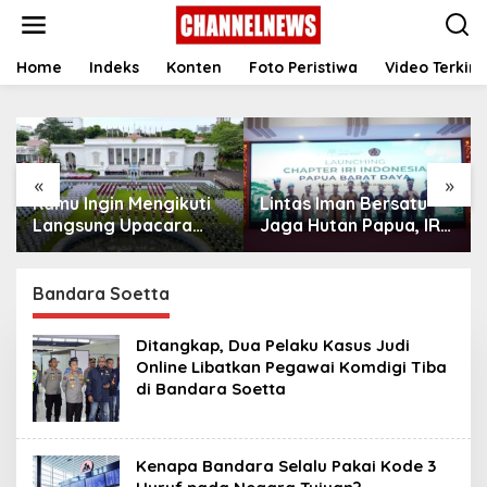
S
k
i
p
Home
Indeks
Konten
Foto Peristiwa
Video Terkini
t
o
c
o
n
«
»
t
Kamu Ingin Mengikuti
Lintas Iman Bersatu
e
n
Langsung Upacara
Jaga Hutan Papua, IRI
t
HUT Ke-81
Indonesia Resmikan
Kemerdekaan RI di
Chapter Papua Barat
Istana? Ini Link
Daya
Bandara Soetta
Pendaftaran Resminya
di Sini
Ditangkap, Dua Pelaku Kasus Judi
Online Libatkan Pegawai Komdigi Tiba
di Bandara Soetta
Kenapa Bandara Selalu Pakai Kode 3