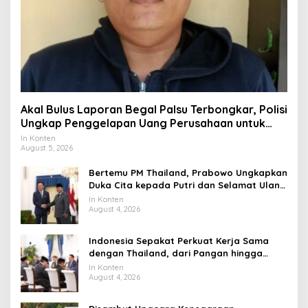
Akal Bulus Laporan Begal Palsu Terbongkar, Polisi
Ungkap Penggelapan Uang Perusahaan untuk
Crypto
In Konten
August 5, 2026
Bertemu PM Thailand, Prabowo Ungkapkan
Duka Cita kepada Putri dan Selamat Ulang
Tahun ke Raja Thailand
In Konten
August 4, 2026
Indonesia Sepakat Perkuat Kerja Sama
dengan Thailand, dari Pangan hingga
Ekonomi Digital
In Konten
August 4, 2026