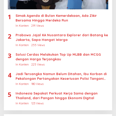
1
Simak Agenda di Bulan Kemerdekaan, Ada Zikir
Bersama Hingga Merdeka Run
In Konten
291 Views
2
Prabowo Jajal KA Nusantara Explorer dari Batang ke
Jakarta, Sapa Hangat Warga
In Konten
255 Views
3
Solusi Cerdas Melakukan Top Up MLBB dan MCGG
dengan Harga Terjangkau
In Konten
225 Views
4
Jadi Tersangka Namun Belum Ditahan, Ibu Korban di
Pekalongan Pertanyakan Keseriusan Polisi Tangani
Kasus Rudapksa Sampai Anaknya Hamil
In Konten
180 Views
5
Indonesia Sepakat Perkuat Kerja Sama dengan
Thailand, dari Pangan hingga Ekonomi Digital
In Konten
123 Views