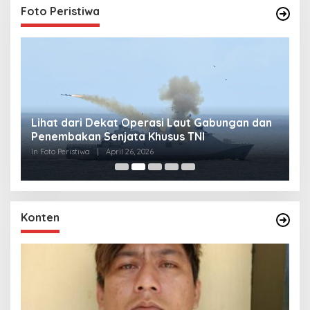
Foto Peristiwa
Lihat dari Dekat Operasi Laut Gabungan dan
L
Penembakan Senjata Khusus TNI
M
R
In Foto Peristiwa
|
April 26, 2026
In 
Konten