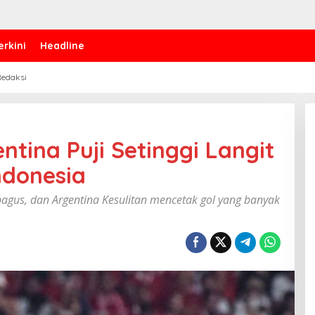
erkini
Headline
edaksi
ntina Puji Setinggi Langit
ndonesia
bagus, dan Argentina Kesulitan mencetak gol yang banyak