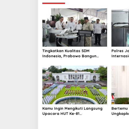
Tingkatkan Kualitas SDM
Polres J
Indonesia, Prabowo Bangun
Internas
Sekolah Unggulan hingga
Baku Nar
Undang Universitas Terbaik Dunia
Diringkus
Ton Rp11
Kamu Ingin Mengikuti Langsung
Bertemu 
Upacara HUT Ke-81
Ungkapka
Kemerdekaan RI di Istana? Ini
Putri da
Link Pendaftaran Resminya di
ke Raja 
Sini