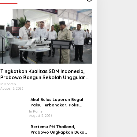
Tingkatkan Kualitas SDM Indonesia,
Prabowo Bangun Sekolah Unggulan
hingga Undang Universitas Terbaik
In Konten
August 6, 2026
Dunia
Akal Bulus Laporan Begal
Palsu Terbongkar, Polisi
Ungkap Penggelapan Uang
In Konten
August 5, 2026
Perusahaan untuk Crypto
Bertemu PM Thailand,
Prabowo Ungkapkan Duka