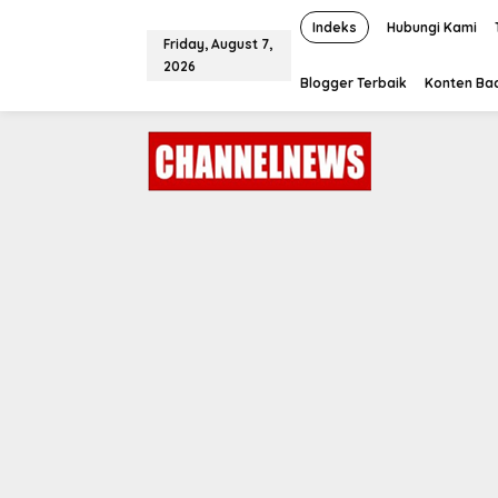
S
k
Indeks
Hubungi Kami
Friday, August 7,
i
2026
p
Blogger Terbaik
Konten Bac
t
o
c
o
n
t
e
n
t