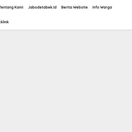
Tentang Kami
Jabodetabek.Id
Berita Website
Info Warga
klink