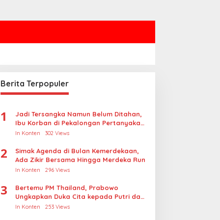
Berita Terpopuler
1
Jadi Tersangka Namun Belum Ditahan,
Ibu Korban di Pekalongan Pertanyakan
Keseriusan Polisi Tangani Kasus
In Konten
302 Views
Rudapksa Sampai Anaknya Hamil
2
Simak Agenda di Bulan Kemerdekaan,
Ada Zikir Bersama Hingga Merdeka Run
In Konten
296 Views
3
Bertemu PM Thailand, Prabowo
Ungkapkan Duka Cita kepada Putri dan
Selamat Ulang Tahun ke Raja Thailand
In Konten
253 Views