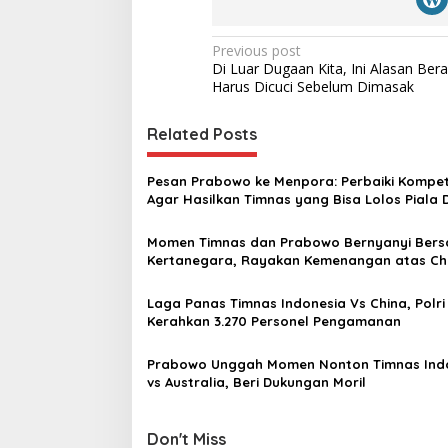
P
Previous post
Di Luar Dugaan Kita, Ini Alasan Ber
o
Harus Dicuci Sebelum Dimasak
s
t
Related Posts
n
Pesan Prabowo ke Menpora: Perbaiki Kompet
a
Agar Hasilkan Timnas yang Bisa Lolos Piala 
v
Momen Timnas dan Prabowo Bernyanyi Bers
i
Kertanegara, Rayakan Kemenangan atas Ch
g
a
Laga Panas Timnas Indonesia Vs China, Polri
Kerahkan 3.270 Personel Pengamanan
t
i
Prabowo Unggah Momen Nonton Timnas Ind
vs Australia, Beri Dukungan Moril
o
n
Don't Miss