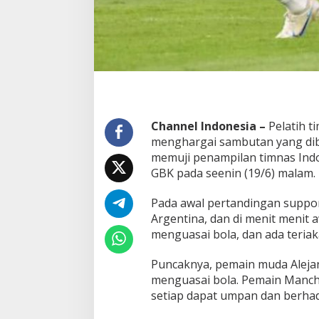
e
r
f
o
r
m
a
T
i
m
Channel Indonesia –
Pelatih t
n
menghargai sambutan yang dib
a
memuji penampilan timnas Indo
s
GBK pada seenin (19/6) malam.
I
n
d
Pada awal pertandingan suppo
o
Argentina, dan di menit menit
n
menguasai bola, dan ada teriak
e
s
Puncaknya, pemain muda Alejan
i
a
menguasai bola. Pemain Manches
setiap dapat umpan dan berha