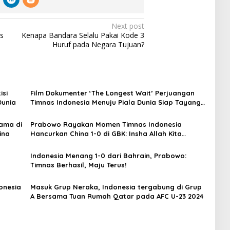
Next post
as
Kenapa Bandara Selalu Pakai Kode 3
Huruf pada Negara Tujuan?
isi
Film Dokumenter ‘The Longest Wait’ Perjuangan
Dunia
Timnas Indonesia Menuju Piala Dunia Siap Tayang
di Bioskop
ama di
Prabowo Rayakan Momen Timnas Indonesia
ina
Hancurkan China 1-0 di GBK: Insha Allah Kita
Mampu ke Piala Dunia
Indonesia Menang 1-0 dari Bahrain, Prabowo:
Timnas Berhasil, Maju Terus!
onesia
Masuk Grup Neraka, Indonesia tergabung di Grup
A Bersama Tuan Rumah Qatar ‎pada AFC U-23 2024‎