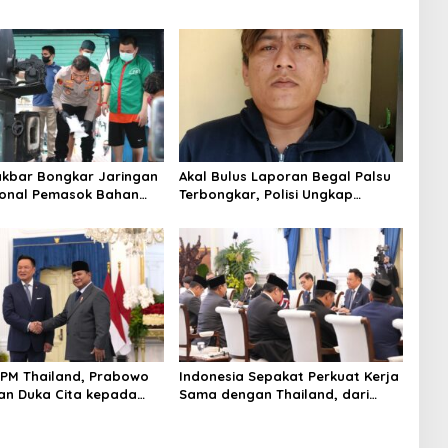
akbar Bongkar Jaringan
Akal Bulus Laporan Begal Palsu
ional Pemasok Bahan
Terbongkar, Polisi Ungkap
koba, 7 Tersangka
Penggelapan Uang Perusahaan
 dan Barang Bukti 1,1
untuk Crypto
9 Miliar Dimusnahkan
PM Thailand, Prabowo
Indonesia Sepakat Perkuat Kerja
n Duka Cita kepada
Sama dengan Thailand, dari
n Selamat Ulang Tahun
Pangan hingga Ekonomi Digital
Thailand