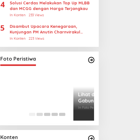
4
Solusi Cerdas Melakukan Top Up MLBB
dan MCGG dengan Harga Terjangkau
In Konten
233 Views
5
Disambut Upacara Kenegaraan,
Kunjungan PM Anutin Charnvirakul
Perkuat Hubungan Indonesia-Thailand
In Konten
223 Views
Lihat dari Dekat Operasi Laut
Gabungan dan Penembakan
Senjata Khusus TNI
In Foto Peristiwa
|
April 26, 2026
Foto Peristiwa
Lihat dari Dekat
Miraj Nabi Muh
Santunan Anak Y
In Foto Peristiwa
|
Janu
Rt001/Rw012 Pa
Konten