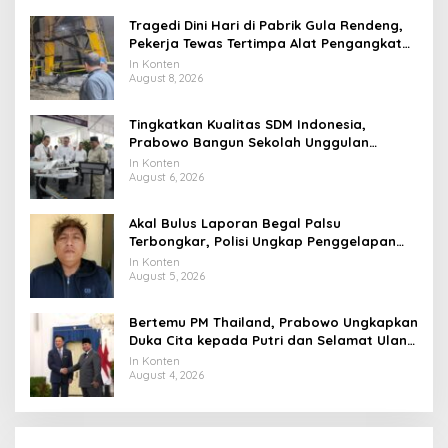
Tragedi Dini Hari di Pabrik Gula Rendeng,
Pekerja Tewas Tertimpa Alat Pengangkat
Tebu
In Konten
August 8, 2026
Tingkatkan Kualitas SDM Indonesia,
Prabowo Bangun Sekolah Unggulan
hingga Undang Universitas Terbaik Dunia
In Konten
August 6, 2026
Akal Bulus Laporan Begal Palsu
Terbongkar, Polisi Ungkap Penggelapan
Uang Perusahaan untuk Crypto
In Konten
August 5, 2026
Bertemu PM Thailand, Prabowo Ungkapkan
Duka Cita kepada Putri dan Selamat Ulang
Tahun ke Raja Thailand
In Konten
August 4, 2026