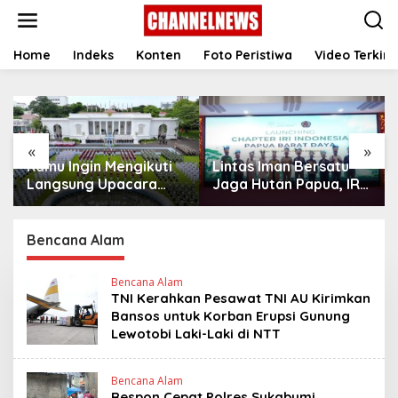
S
k
i
p
Home
Indeks
Konten
Foto Peristiwa
Video Terkini
t
o
c
o
n
«
»
t
Kamu Ingin Mengikuti
Lintas Iman Bersatu
e
n
Langsung Upacara
Jaga Hutan Papua, IRI
t
HUT Ke-81
Indonesia Resmikan
Kemerdekaan RI di
Chapter Papua Barat
Istana? Ini Link
Daya
Bencana Alam
Pendaftaran Resminya
di Sini
Bencana Alam
TNI Kerahkan Pesawat TNI AU Kirimkan
Bansos untuk Korban Erupsi Gunung
Lewotobi Laki-Laki di NTT
Bencana Alam
Respon Cepat Polres Sukabumi