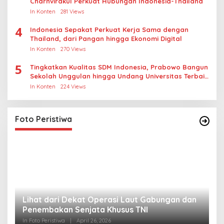
Charnvirakul Perkuat Hubungan Indonesia-Thailand
In Konten
281 Views
4
Indonesia Sepakat Perkuat Kerja Sama dengan
Thailand, dari Pangan hingga Ekonomi Digital
In Konten
270 Views
5
Tingkatkan Kualitas SDM Indonesia, Prabowo Bangun
Sekolah Unggulan hingga Undang Universitas Terbaik
Dunia
In Konten
224 Views
Foto Peristiwa
Lihat dari Dekat Operasi Laut Gabungan dan
L
Penembakan Senjata Khusus TNI
M
R
In Foto Peristiwa
|
April 26, 2026
In 