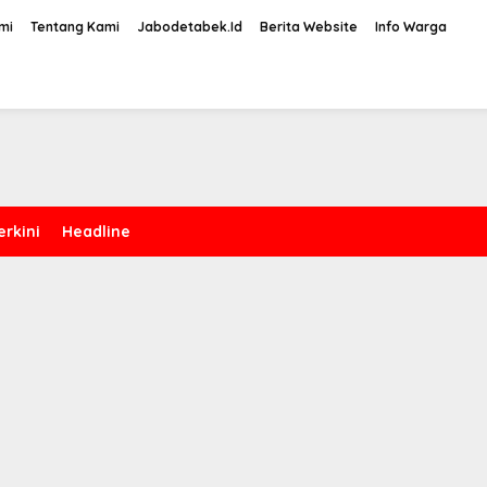
mi
Tentang Kami
Jabodetabek.Id
Berita Website
Info Warga
erkini
Headline