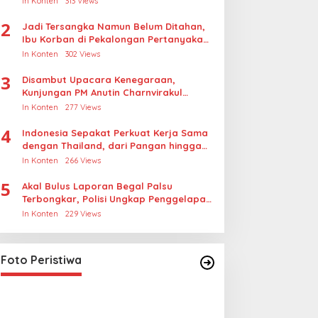
In Konten
313 Views
2
Jadi Tersangka Namun Belum Ditahan,
Ibu Korban di Pekalongan Pertanyakan
Keseriusan Polisi Tangani Kasus
In Konten
302 Views
Rudapksa Sampai Anaknya Hamil
3
Disambut Upacara Kenegaraan,
Kunjungan PM Anutin Charnvirakul
Perkuat Hubungan Indonesia-Thailand
In Konten
277 Views
4
Indonesia Sepakat Perkuat Kerja Sama
dengan Thailand, dari Pangan hingga
Ekonomi Digital
In Konten
266 Views
5
Akal Bulus Laporan Begal Palsu
Terbongkar, Polisi Ungkap Penggelapan
Uang Perusahaan untuk Crypto
In Konten
229 Views
Foto Peristiwa