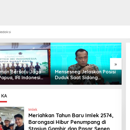
edaksi
»
 Iman Bersatu Jaga
Mensesneg Jelaskan Posisi
P
apua, IRI Indonesia
Duduk Saat Sidang
B
an Chapter Papua
Kabinet: Kebutuhan Teknis,
W
Daya
Tak Ada yang Perlu
bi
Dikhawatirkan
 KA
Imlek
Meriahkan Tahun Baru Imlek 2574,
Barongsai Hibur Penumpang di
Stasiun Gambir dan Pasar Senen