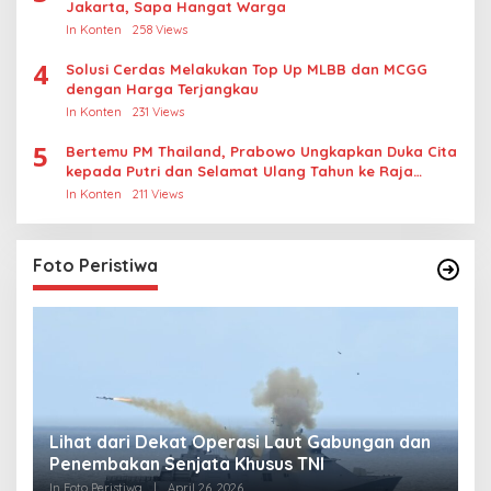
Jakarta, Sapa Hangat Warga
In Konten
258 Views
4
Solusi Cerdas Melakukan Top Up MLBB dan MCGG
dengan Harga Terjangkau
In Konten
231 Views
5
Bertemu PM Thailand, Prabowo Ungkapkan Duka Cita
kepada Putri dan Selamat Ulang Tahun ke Raja
Thailand
In Konten
211 Views
Foto Peristiwa
Lihat dari Dekat Operasi Laut Gabungan dan
L
Penembakan Senjata Khusus TNI
M
R
In Foto Peristiwa
|
April 26, 2026
In 