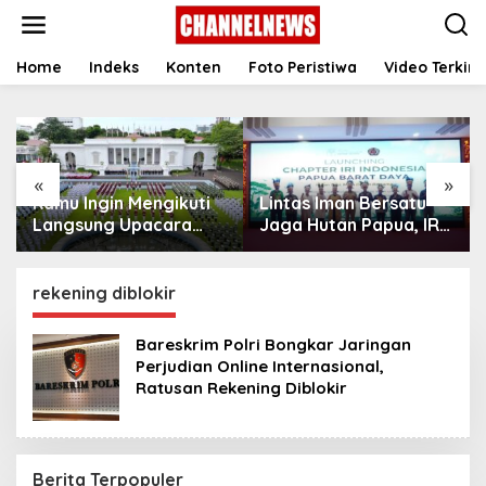
S
k
i
p
Home
Indeks
Konten
Foto Peristiwa
Video Terkini
t
o
c
o
n
«
»
t
Kamu Ingin Mengikuti
Lintas Iman Bersatu
e
n
Langsung Upacara
Jaga Hutan Papua, IRI
t
HUT Ke-81
Indonesia Resmikan
Kemerdekaan RI di
Chapter Papua Barat
Istana? Ini Link
Daya
rekening diblokir
Pendaftaran Resminya
di Sini
Bareskrim Polri Bongkar Jaringan
Perjudian Online Internasional,
Ratusan Rekening Diblokir
Berita Terpopuler