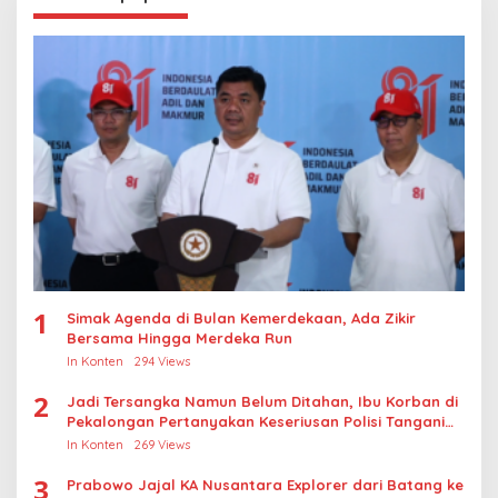
1
Simak Agenda di Bulan Kemerdekaan, Ada Zikir
Bersama Hingga Merdeka Run
In Konten
294 Views
2
Jadi Tersangka Namun Belum Ditahan, Ibu Korban di
Pekalongan Pertanyakan Keseriusan Polisi Tangani
Kasus Rudapksa Sampai Anaknya Hamil
In Konten
269 Views
3
Prabowo Jajal KA Nusantara Explorer dari Batang ke