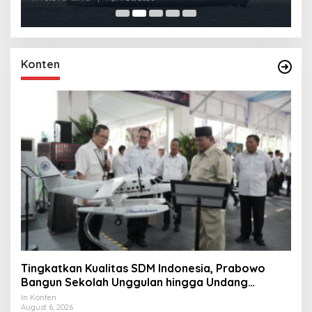
Konten
Tingkatkan Kualitas SDM Indonesia, Prabowo
Bangun Sekolah Unggulan hingga Undang
Universitas Terbaik Dunia
In Konten
August 6, 2026