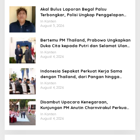
Akal Bulus Laporan Begal Palsu
Terbongkar, Polisi Ungkap Penggelapan
Uang Perusahaan untuk Crypto
In Konten
August 5, 2026
Bertemu PM Thailand, Prabowo Ungkapkan
Duka Cita kepada Putri dan Selamat Ulang
Tahun ke Raja Thailand
In Konten
August 4, 2026
Indonesia Sepakat Perkuat Kerja Sama
dengan Thailand, dari Pangan hingga
Ekonomi Digital
In Konten
August 4, 2026
Disambut Upacara Kenegaraan,
Kunjungan PM Anutin Charnvirakul Perkuat
Hubungan Indonesia-Thailand
In Konten
August 4, 2026