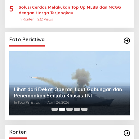
5
Solusi Cerdas Melakukan Top Up MLBB dan MCGG
dengan Harga Terjangkau
In Konten
232 Views
Foto Peristiwa
Lihat dari Dekat Operasi Laut Gabungan dan
L
Penembakan Senjata Khusus TNI
M
R
In Foto Peristiwa
|
April 26, 2026
In 
Konten