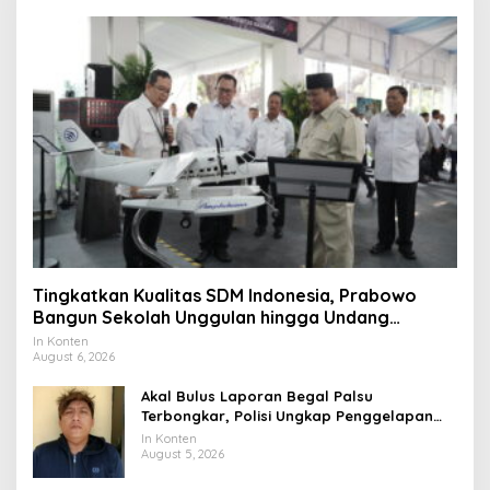
Tingkatkan Kualitas SDM Indonesia, Prabowo
Bangun Sekolah Unggulan hingga Undang
Universitas Terbaik Dunia
In Konten
August 6, 2026
Akal Bulus Laporan Begal Palsu
Terbongkar, Polisi Ungkap Penggelapan
Uang Perusahaan untuk Crypto
In Konten
August 5, 2026