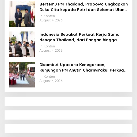
Bertemu PM Thailand, Prabowo Ungkapkan
Duka Cita kepada Putri dan Selamat Ulang
Tahun ke Raja Thailand
In Konten
August 4, 2026
Indonesia Sepakat Perkuat Kerja Sama
dengan Thailand, dari Pangan hingga
Ekonomi Digital
In Konten
August 4, 2026
Disambut Upacara Kenegaraan,
Kunjungan PM Anutin Charnvirakul Perkuat
Hubungan Indonesia-Thailand
In Konten
August 4, 2026