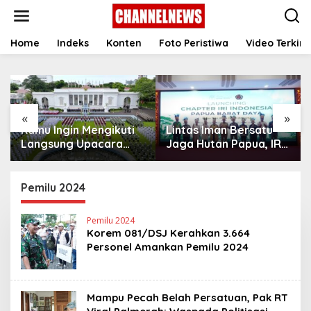
S
k
i
p
Home
Indeks
Konten
Foto Peristiwa
Video Terkini
t
o
c
o
n
«
»
t
Kamu Ingin Mengikuti
Lintas Iman Bersatu
e
n
Langsung Upacara
Jaga Hutan Papua, IRI
t
HUT Ke-81
Indonesia Resmikan
Kemerdekaan RI di
Chapter Papua Barat
Istana? Ini Link
Daya
Pemilu 2024
Pendaftaran Resminya
di Sini
Pemilu 2024
Korem 081/DSJ Kerahkan 3.664
Personel Amankan Pemilu 2024
Mampu Pecah Belah Persatuan, Pak RT