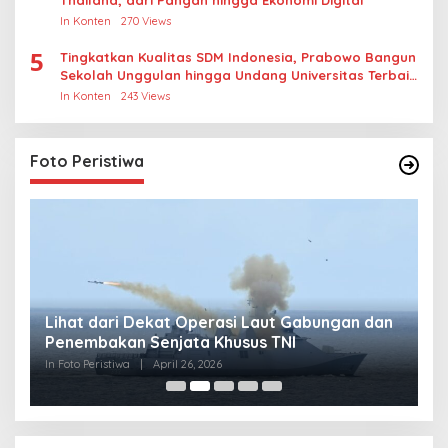
In Konten
270 Views
5
Tingkatkan Kualitas SDM Indonesia, Prabowo Bangun
Sekolah Unggulan hingga Undang Universitas Terbaik
Dunia
In Konten
243 Views
Foto Peristiwa
Lihat dari Dekat Operasi Laut Gabungan dan
L
Penembakan Senjata Khusus TNI
M
R
In Foto Peristiwa
|
April 26, 2026
In 