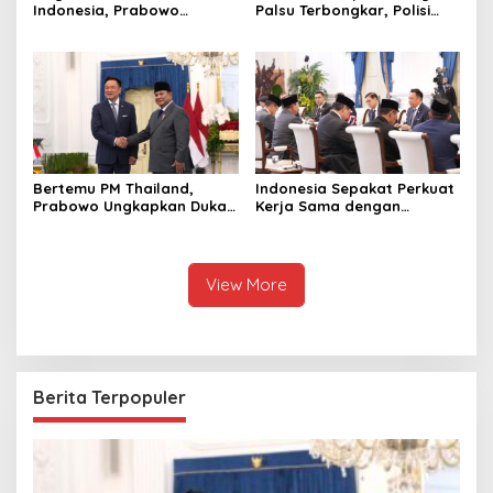
Indonesia, Prabowo
Palsu Terbongkar, Polisi
Bangun Sekolah Unggulan
Ungkap Penggelapan Uang
hingga Undang Universitas
Perusahaan untuk Crypto
Terbaik Dunia
Bertemu PM Thailand,
Indonesia Sepakat Perkuat
Prabowo Ungkapkan Duka
Kerja Sama dengan
Cita kepada Putri dan
Thailand, dari Pangan
Selamat Ulang Tahun ke
hingga Ekonomi Digital
Raja Thailand
View More
Berita Terpopuler