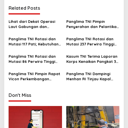
n
Related Posts
a
v
Lihat dari Dekat Operasi
Panglima TNI Pimpin
Laut Gabungan dan
Penyerahan dan Pelantikan
i
Penembakan Senjata
Jabatan di Lingkungan TNI
g
Khusus TNI
Panglima TNI Rotasi dan
Panglima TNI Rotasi dan
Mutasi 117 Pati; Kebutuhan
Mutasi 237 Perwira Tinggi
a
Organisasi dan Regenerasi
TNI
t
Kepemimpinan
Panglima TNI Rotasi dan
Kasum TNI Terima Laporan
i
Mutasi 86 Perwira Tinggi
Korps Kenaikan Pangkat 32
TNI, Berikut Daftar
Perwira Tinggi TNI
o
Lengkap Nama-namanya
Panglima TNI Pimpin Rapat
Panglima TNI Dampingi
n
Vicon Perkembangan
Menhan RI Tinjau Kapal
Situasi di Wilayah Satgas
Induk Prancis Charles De
TNI MONUSCO
Gaulle
Don't Miss