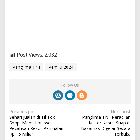
Post Views:
2,032
Panglima TNI
Pemilu 2024
Follow Us
P
Previous post
Next post
Sehari Jualan di TikTok
Panglima TNI: Peradilan
o
Shop, Mami Louisse
Militer Kasus Suap di
s
Pecahkan Rekor Penjualan
Basarnas Digelar Secara
Rp 15 Miliar
Terbuka
t