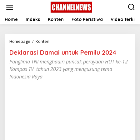
S
k
i
p
Home
Indeks
Konten
Foto Peristiwa
Video Terkini
t
o
c
Homepage
/
Konten
D
o
e
n
Deklarasi Damai untuk Pemilu 2024
k
t
l
e
Panglima TNI menghadiri puncak perayaan HUT ke-12
a
n
Kompas TV tahun 2023 yang mengusung tema
r
t
a
Indonesia Raya
s
i
D
a
m
a
i
u
n
t
u