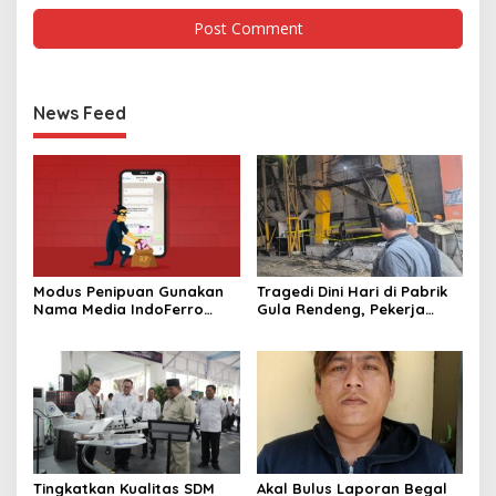
News Feed
Modus Penipuan Gunakan
Tragedi Dini Hari di Pabrik
Nama Media IndoFerro
Gula Rendeng, Pekerja
untuk Tujuan Kejahatan,
Tewas Tertimpa Alat
Waspadalah!
Pengangkat Tebu
Tingkatkan Kualitas SDM
Akal Bulus Laporan Begal