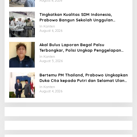
August 8, 2026
Tingkatkan Kualitas SDM Indonesia,
Prabowo Bangun Sekolah Unggulan
hingga Undang Universitas Terbaik Dunia
In Konten
August 6, 2026
Akal Bulus Laporan Begal Palsu
Terbongkar, Polisi Ungkap Penggelapan
Uang Perusahaan untuk Crypto
In Konten
August 5, 2026
Bertemu PM Thailand, Prabowo Ungkapkan
Duka Cita kepada Putri dan Selamat Ulang
Tahun ke Raja Thailand
In Konten
August 4, 2026