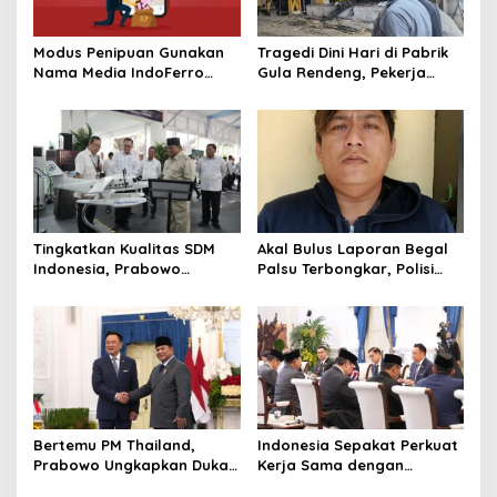
Modus Penipuan Gunakan
Tragedi Dini Hari di Pabrik
Nama Media IndoFerro
Gula Rendeng, Pekerja
untuk Tujuan Kejahatan,
Tewas Tertimpa Alat
Waspadalah!
Pengangkat Tebu
Tingkatkan Kualitas SDM
Akal Bulus Laporan Begal
Indonesia, Prabowo
Palsu Terbongkar, Polisi
Bangun Sekolah Unggulan
Ungkap Penggelapan Uang
hingga Undang Universitas
Perusahaan untuk Crypto
Terbaik Dunia
Bertemu PM Thailand,
Indonesia Sepakat Perkuat
Prabowo Ungkapkan Duka
Kerja Sama dengan
Cita kepada Putri dan
Thailand, dari Pangan