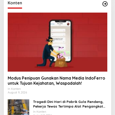
Konten
Modus Penipuan Gunakan Nama Media IndoFerro
untuk Tujuan Kejahatan, Waspadalah!
In Konten
August 9, 2026
Tragedi Dini Hari di Pabrik Gula Rendeng,
Pekerja Tewas Tertimpa Alat Pengangkat
Tebu
In Konten