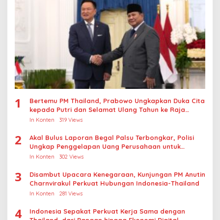
1
Bertemu PM Thailand, Prabowo Ungkapkan Duka Cita
kepada Putri dan Selamat Ulang Tahun ke Raja
Thailand
In Konten
319 Views
2
Akal Bulus Laporan Begal Palsu Terbongkar, Polisi
Ungkap Penggelapan Uang Perusahaan untuk
Crypto
In Konten
302 Views
3
Disambut Upacara Kenegaraan, Kunjungan PM Anutin
Charnvirakul Perkuat Hubungan Indonesia-Thailand
In Konten
281 Views
4
Indonesia Sepakat Perkuat Kerja Sama dengan
Thailand, dari Pangan hingga Ekonomi Digital