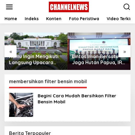
S
k
i
p
Home
Indeks
Konten
Foto Peristiwa
Video Terkini
t
o
c
o
n
«
»
t
Kamu Ingin Mengikuti
Lintas Iman Bersatu
e
n
Langsung Upacara
Jaga Hutan Papua, IRI
t
HUT Ke-81
Indonesia Resmikan
Kemerdekaan RI di
Chapter Papua Barat
Istana? Ini Link
Daya
membersihkan filter bensin mobil
Pendaftaran Resminya
di Sini
Begini Cara Mudah Bersihkan Filter
Bensin Mobil
Berita Terpopuler