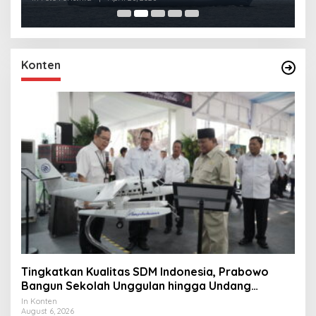
Konten
Tingkatkan Kualitas SDM Indonesia, Prabowo
Bangun Sekolah Unggulan hingga Undang
Universitas Terbaik Dunia
In Konten
August 6, 2026