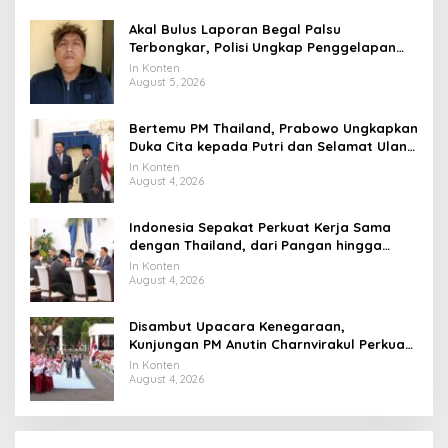
Akal Bulus Laporan Begal Palsu
Terbongkar, Polisi Ungkap Penggelapan
Uang Perusahaan untuk Crypto
In Konten
August 5, 2026
Bertemu PM Thailand, Prabowo Ungkapkan
Duka Cita kepada Putri dan Selamat Ulang
Tahun ke Raja Thailand
In Konten
August 4, 2026
Indonesia Sepakat Perkuat Kerja Sama
dengan Thailand, dari Pangan hingga
Ekonomi Digital
In Konten
August 4, 2026
Disambut Upacara Kenegaraan,
Kunjungan PM Anutin Charnvirakul Perkuat
Hubungan Indonesia-Thailand
In Konten
August 4, 2026