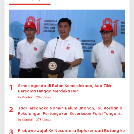
1
Simak Agenda di Bulan Kemerdekaan, Ada Zikir
Bersama Hingga Merdeka Run
In Konten
294 Views
2
Jadi Tersangka Namun Belum Ditahan, Ibu Korban di
Pekalongan Pertanyakan Keseriusan Polisi Tangani
Kasus Rudapksa Sampai Anaknya Hamil
In Konten
273 Views
3
Prabowo Jajal KA Nusantara Explorer dari Batang ke