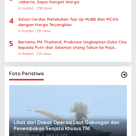
Jakarta, Sapa Hangat Warga
In Konten
258 Views
4
Solusi Cerdas Melakukan Top Up MLBB dan MCGG
dengan Harga Terjangkau
In Konten
231 Views
5
Bertemu PM Thailand, Prabowo Ungkapkan Duka Cita
kepada Putri dan Selamat Ulang Tahun ke Raja
Thailand
In Konten
213 Views
Foto Peristiwa
Lihat dari Dekat Operasi Laut Gabungan dan
L
Penembakan Senjata Khusus TNI
M
R
In Foto Peristiwa
|
April 26, 2026
In 